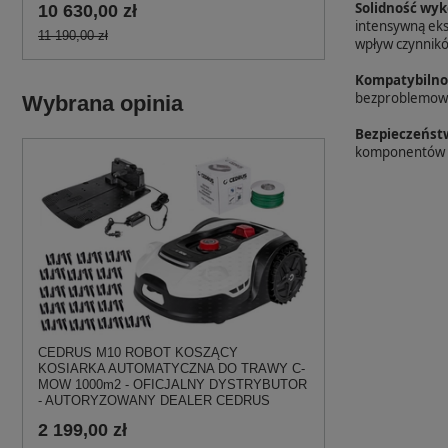
Solidność wyk
10 630,00 zł
intensywną eks
11 190,00 zł
wpływ czynnik
Kompatybilno
bezproblemowo,
Wybrana opinia
Bezpieczeńst
komponentów mi
CEDRUS M10 ROBOT KOSZĄCY
KOSIARKA AUTOMATYCZNA DO TRAWY C-
MOW 1000m2 - OFICJALNY DYSTRYBUTOR
- AUTORYZOWANY DEALER CEDRUS
2 199,00 zł