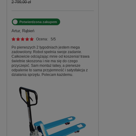
2 799,00 zł
Potwierdzona zakupem
Artur, Rąbień
Ocena:
5
/5
Po pierwszych 2 tygodniach jestem mega
zadowolony. Robot spełnia swoje zadanie.
Całkowicie odciążając mnie od koszenia! trawa
świetnie skoszona i nie ma się do czego
przyczepić. Sam montaż łatwy, a pierwsze
odpalenie to sama przyjemność i satysfakcja z
działania sprzętu. Polecam każdemu.