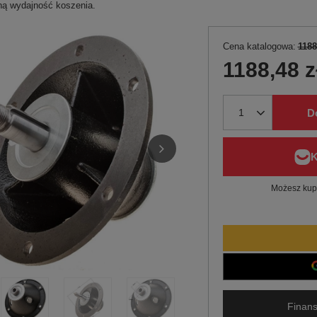
ą wydajność koszenia.
Cena katalogowa:
1188
1188,48 z
D
Możesz kupi
Finans