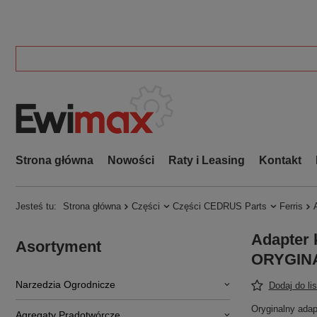
Strona główna
Nowości
Raty i Leasing
Kontakt
Jesteś tu:
Strona główna
Części
Części CEDRUS Parts
Ferris
Adapter 
Asortyment
ORYGINA
Narzedzia Ogrodnicze
Dodaj do li
Oryginalny adap
Agregaty Prądotwórcze