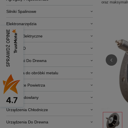
oraz maksymaln
Silniki Spalinowe
Elektronarzędzia
SPRAWDŹ OPINIE
Pojazdy Elektryczne
RTV i AGD
Obrabiarki Do Drewna
Narzędzia do obróbki metalu
Osuszacze Powietrza
Sprzęt budowlany
4.7
Urządzenia Chłodnicze
Urządzenia Do Drewna