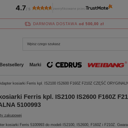
4.7
zweryfikowane przez
/
5
DARMOWA DOSTAWA
od 500,00 zł
Bestsellery
Marki
Adapter kosiarki Ferris kpl. IS2100 IS2600 F160Z F210Z CZĘŚĆ ORYGINAL
kosiarki Ferris kpl. IS2100 IS2600 F160Z F
LNA 5100993
sty zakupowej
ter kosiarki Ferris 5100993 do modeli IS2100, IS2600, F160Z i F210Z. Gwara