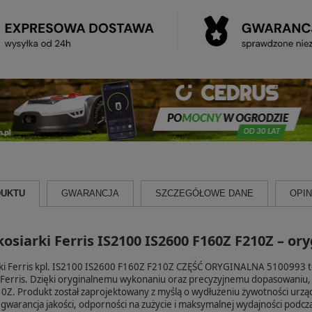
DUKTU
GWARANCJA
SZCZEGÓŁOWE DANE
OPINI
osiarki Ferris IS2100 IS2600 F160Z F210Z – ory
ki Ferris kpl. IS2100 IS2600 F160Z F210Z CZĘŚĆ ORYGINALNA 5100993 to
 Ferris. Dzięki oryginalnemu wykonaniu oraz precyzyjnemu dopasowaniu,
0Z. Produkt został zaprojektowany z myślą o wydłużeniu żywotności urzą
 gwarancja jakości, odporności na zużycie i maksymalnej wydajności podc