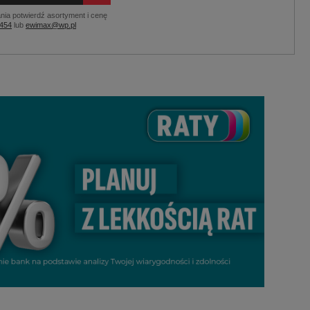
nia potwierdź asortyment i cenę
 454
lub
ewimax@wp.pl