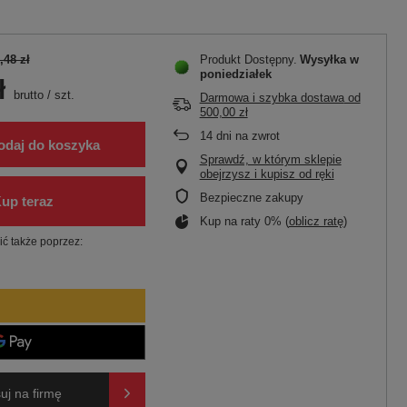
,48 zł
Produkt Dostępny
Wysyłka
w
poniedziałek
ł
brutto
/
szt.
Darmowa i szybka dostawa
od
500,00 zł
14
dni na zwrot
odaj do koszyka
Sprawdź, w którym sklepie
obejrzysz i kupisz od ręki
Bezpieczne zakupy
Kup na raty 0% (
oblicz ratę
)
ć także poprzez:
uj na firmę