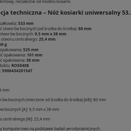
emowy, niezależnie od modelu kosiarki.
cja techniczna – Nóż kosiarki uniwersalny 5
całkowita:
533 mm
ć otworów bocznych (od środka do środka):
80 mm
otworów bocznych:
9,5 mm x 38 mm
 otworu centralnego:
25,4 mm
50 g
 opakowania:
525 mm
ść opakowania:
101 mm
ć opakowania:
30 mm
duktu:
RO50408
:
5906434201547
33 mm
rów bocznych (mierzone od środka do środka) [AB]: 80 mm
w bocznych [A]: 9,5 mm x 38 mm
u centralnego [W]: 25,4 mm
ny komputerowo na podstawie badań aerodynamicznych.