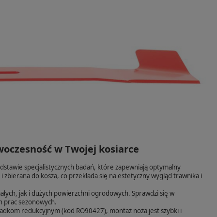
woczesność w Twojej kosiarce
dstawie specjalistycznych badań, które zapewniają optymalny
 zbierana do kosza, co przekłada się na estetyczny wygląd trawnika i
ałych, jak i dużych powierzchni ogrodowych. Sprawdzi się w
h prac sezonowych.
ładkom redukcyjnym (kod RO90427), montaż noża jest szybki i