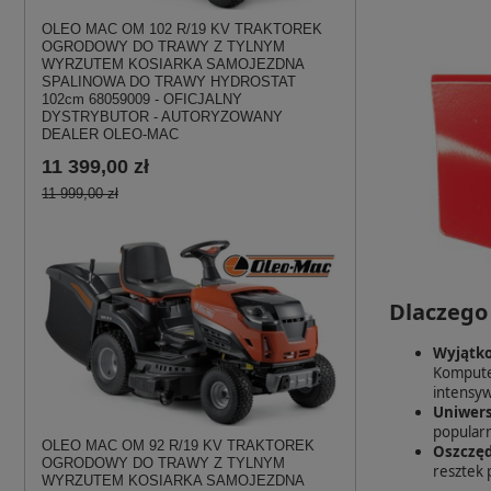
OLEO MAC OM 102 R/19 KV TRAKTOREK
OGRODOWY DO TRAWY Z TYLNYM
WYRZUTEM KOSIARKA SAMOJEZDNA
SPALINOWA DO TRAWY HYDROSTAT
102cm 68059009 - OFICJALNY
DYSTRYBUTOR - AUTORYZOWANY
DEALER OLEO-MAC
11 399,00 zł
11 999,00 zł
Dlaczego
Wyjątko
Komputer
intensy
Uniwers
popularn
OLEO MAC OM 92 R/19 KV TRAKTOREK
Oszczęd
OGRODOWY DO TRAWY Z TYLNYM
resztek 
WYRZUTEM KOSIARKA SAMOJEZDNA