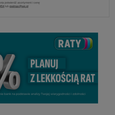
nia potwierdź asortyment i cenę
 454
lub
ewimax@wp.pl