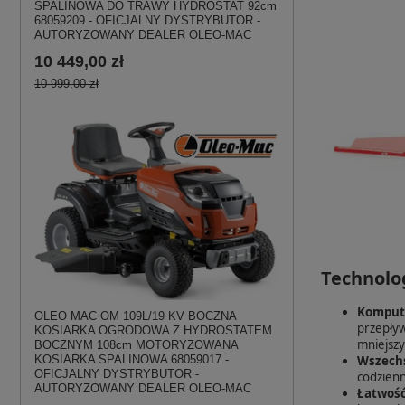
SPALINOWA DO TRAWY HYDROSTAT 92cm
68059209 - OFICJALNY DYSTRYBUTOR -
AUTORYZOWANY DEALER OLEO-MAC
10 449,00 zł
10 999,00 zł
Technolo
Kompute
OLEO MAC OM 109L/19 KV BOCZNA
przepływ
KOSIARKA OGRODOWA Z HYDROSTATEM
mniejszy
BOCZNYM 108cm MOTORYZOWANA
KOSIARKA SPALINOWA 68059017 -
Wszechs
OFICJALNY DYSTRYBUTOR -
codzienn
AUTORYZOWANY DEALER OLEO-MAC
Łatwość