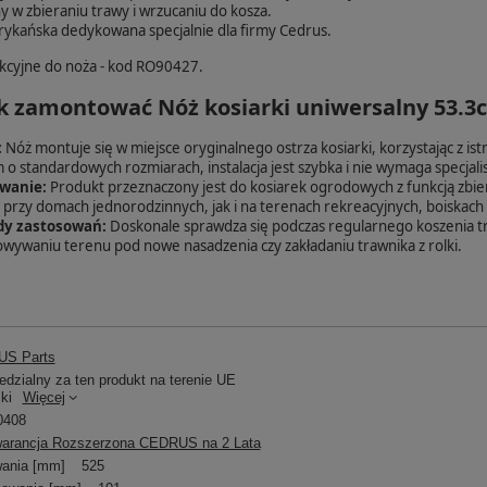
y w zbieraniu trawy i wrzucaniu do kosza.
ykańska dedykowana specjalnie dla firmy Cedrus.
kcyjne do noża - kod RO90427.
jak zamontować Nóż kosiarki uniwersalny 53.
:
Nóż montuje się w miejsce oryginalnego ostrza kosiarki, korzystając z i
o standardowych rozmiarach, instalacja jest szybka i nie wymaga specjali
wanie:
Produkt przeznaczony jest do kosiarek ogrodowych z funkcją zbier
przy domach jednorodzinnych, jak i na terenach rekreacyjnych, boiskach 
dy zastosowań:
Doskonale sprawdza się podczas regularnego koszenia tra
wywaniu terenu pod nowe nasadzenia czy zakładaniu trawnika z rolki.
S Parts
dzialny za ten produkt na terenie UE
ki
Więcej
0408
arancja Rozszerzona CEDRUS na 2 Lata
ania [mm]
525