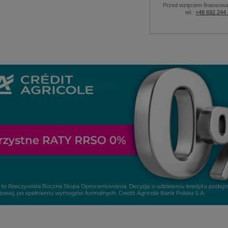
Przed wzięciem finansowa
tel.:
+48 692 244