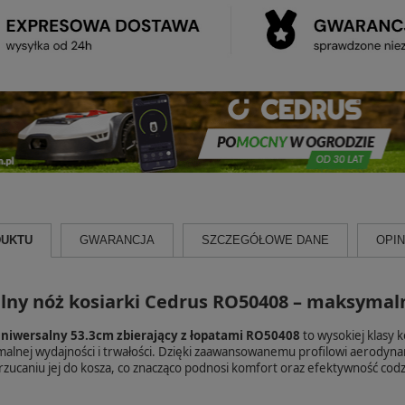
DUKTU
GWARANCJA
SZCZEGÓŁOWE DANE
OPINI
lny nóż kosiarki Cedrus RO50408 – maksymal
uniwersalny 53.3cm zbierający z łopatami RO50408
to wysokiej klasy
alnej wydajności i trwałości. Dzięki zaawansowanemu profilowi aerodyna
zucaniu jej do kosza, co znacząco podnosi komfort oraz efektywność codz