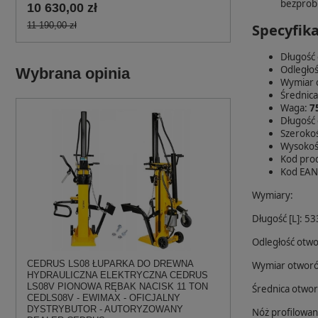
bezprobl
10 630,00 zł
11 190,00 zł
Specyfika
Długość 
Odległoś
Wybrana opinia
Wymiar 
Średnica
Waga:
7
Długość
Szeroko
Wysokoś
Kod pro
Kod EAN
Wymiary:
Długość [L]: 5
Odległość otwo
CEDRUS LS08 ŁUPARKA DO DREWNA
Wymiar otworó
HYDRAULICZNA ELEKTRYCZNA CEDRUS
LS08V PIONOWA RĘBAK NACISK 11 TON
Średnica otwor
CEDLS08V - EWIMAX - OFICJALNY
DYSTRYBUTOR - AUTORYZOWANY
Nóż profilowa