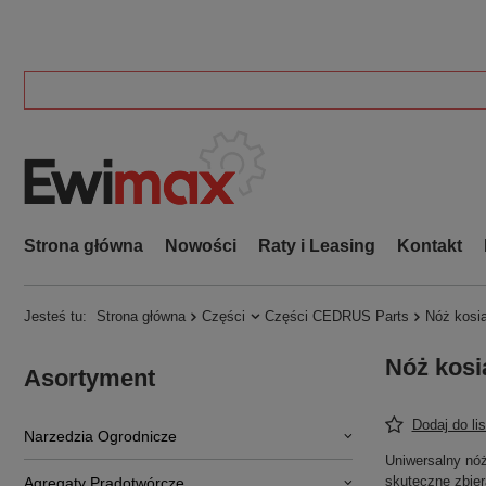
Strona główna
Nowości
Raty i Leasing
Kontakt
Jesteś tu:
Strona główna
Części
Części CEDRUS Parts
Nóż kosia
Nóż kosi
Asortyment
Dodaj do li
Narzedzia Ogrodnicze
Uniwersalny nóż
skuteczne zbier
Agregaty Prądotwórcze