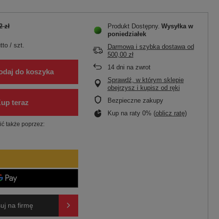
2 zł
Produkt Dostępny
Wysyłka
w
poniedziałek
tto
/
szt.
Darmowa i szybka dostawa
od
500,00 zł
14
dni na zwrot
odaj do koszyka
Sprawdź, w którym sklepie
obejrzysz i kupisz od ręki
Bezpieczne zakupy
Kup na raty 0% (
oblicz ratę
)
ć także poprzez:
uj na firmę