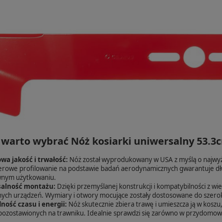
 warto wybrać Nóż kosiarki uniwersalny 53.
wa jakość i trwałość:
Nóż został wyprodukowany w USA z myślą o najwyżs
owe profilowanie na podstawie badań aerodynamicznych gwarantuje dłu
wnym użytkowaniu.
alność montażu:
Dzięki przemyślanej konstrukcji i kompatybilności z 
ych urządzeń. Wymiary i otwory mocujące zostały dostosowane do szer
ność czasu i energii:
Nóż skutecznie zbiera trawę i umieszcza ją w koszu
pozostawionych na trawniku. Idealnie sprawdzi się zarówno w przydomowy