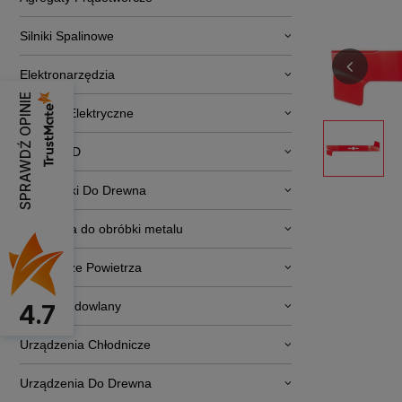
Silniki Spalinowe
Elektronarzędzia
SPRAWDŹ OPINIE
Pojazdy Elektryczne
RTV i AGD
Obrabiarki Do Drewna
Narzędzia do obróbki metalu
Osuszacze Powietrza
Sprzęt budowlany
4.7
Urządzenia Chłodnicze
Urządzenia Do Drewna