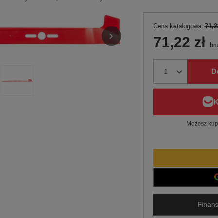
Cena katalogowa:
71,2
71,22 zł
bru
D
Możesz kupi
Finans