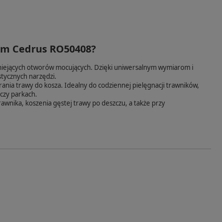
3cm Cedrus RO50408?
stniejących otworów mocujących. Dzięki uniwersalnym wymiarom i
stycznych narzędzi.
ania trawy do kosza. Idealny do codziennej pielęgnacji trawników,
czy parkach.
wnika, koszenia gęstej trawy po deszczu, a także przy