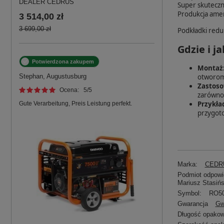
DEALER CEDRUS
Super skuteczn
Produkcja amer
3 514,00 zł
3 699,00 zł
Podkładki redu
Gdzie i 
Potwierdzona zakupem
Montaż
Stephan, Augustusburg
otworom 
Zastoso
Ocena:
5
/5
zarówno 
Przykła
Gute Verarbeitung, Preis Leistung perfekt.
przygoto
Marka:
CEDRU
Podmiot odpowie
Mariusz Stasińs
Symbol:
RO5
Gwarancja
Gw
Długość opakow