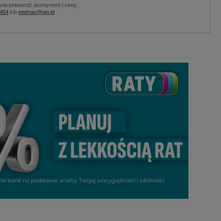
nia potwierdź asortyment i cenę
 454
lub
ewimax@wp.pl