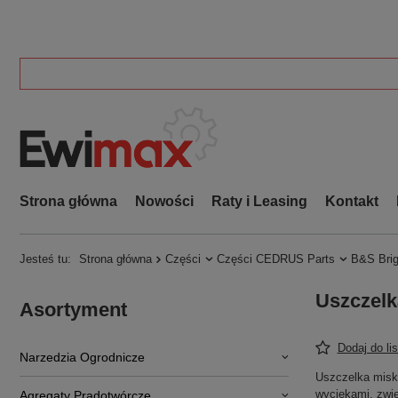
Strona główna
Nowości
Raty i Leasing
Kontakt
Jesteś tu:
Strona główna
Części
Części CEDRUS Parts
B&S Brig
Uszczelk
Asortyment
Dodaj do li
Narzedzia Ogrodnicze
Uszczelka miski
wyciekami, zwię
Agregaty Prądotwórcze