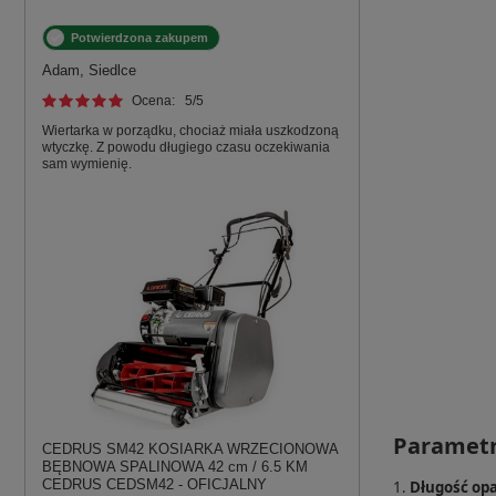
Potwierdzona zakupem
Adam, Siedlce
Ocena:
5
/5
Wiertarka w porządku, chociaż miała uszkodzoną
wtyczkę. Z powodu długiego czasu oczekiwania
sam wymienię.
Parametr
CEDRUS SM42 KOSIARKA WRZECIONOWA
BĘBNOWA SPALINOWA 42 cm / 6.5 KM
CEDRUS CEDSM42 - OFICJALNY
1.
Długość op