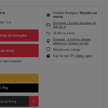
2 zł
Produkt Dostępny
Wysyłka
we
wtorek
tto
/
szt.
Darmowa i szybka dostawa
od
500,00 zł
14
dni na zwrot
odaj do koszyka
Sprawdź, w którym sklepie
obejrzysz i kupisz od ręki
Bezpieczne zakupy
Kup na raty 0% (
oblicz ratę
)
ć także poprzez:
uj na firmę