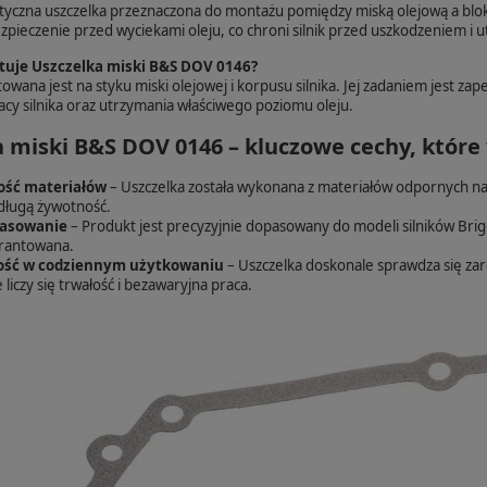
istyczna uszczelka przeznaczona do montażu pomiędzy miską olejową a bloki
pieczenie przed wyciekami oleju, co chroni silnik przed uszkodzeniem i u
tuje Uszczelka miski B&S DOV 0146?
wana jest na styku miski olejowej i korpusu silnika. Jej zadaniem jest zap
acy silnika oraz utrzymania właściwego poziomu oleju.
 miski B&S DOV 0146 – kluczowe cechy, które
ość materiałów
– Uszczelka została wykonana z materiałów odpornych na 
 długą żywotność.
pasowanie
– Produkt jest precyzyjnie dopasowany do modeli silników Briggs
arantowana.
ść w codziennym użytkowaniu
– Uszczelka doskonale sprawdza się zar
liczy się trwałość i bezawaryjna praca.