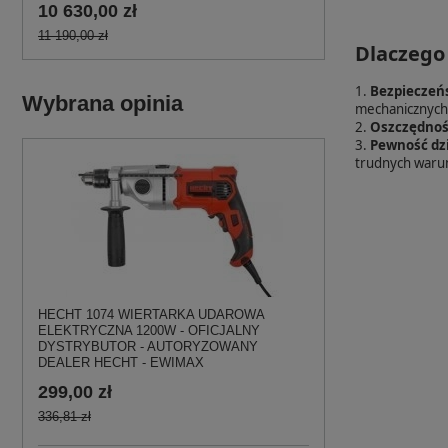
10 630,00 zł
11 190,00 zł
Dlaczego
1.
Bezpieczeńs
Wybrana opinia
mechanicznych
2.
Oszczędność
3.
Pewność dzi
trudnych waru
HECHT 1074 WIERTARKA UDAROWA
ELEKTRYCZNA 1200W - OFICJALNY
DYSTRYBUTOR - AUTORYZOWANY
DEALER HECHT - EWIMAX
299,00 zł
336,81 zł