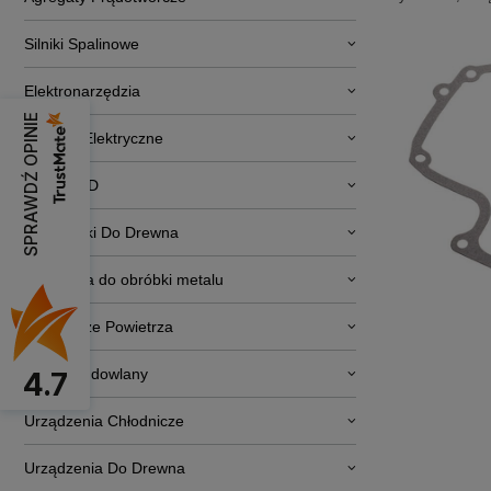
Silniki Spalinowe
Elektronarzędzia
SPRAWDŹ OPINIE
Pojazdy Elektryczne
RTV i AGD
Obrabiarki Do Drewna
Narzędzia do obróbki metalu
Osuszacze Powietrza
Sprzęt budowlany
4.7
Urządzenia Chłodnicze
Urządzenia Do Drewna