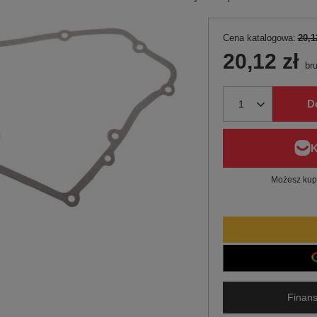
Cena katalogowa:
20,1
20,12 zł
bru
D
Możesz kupi
Finans