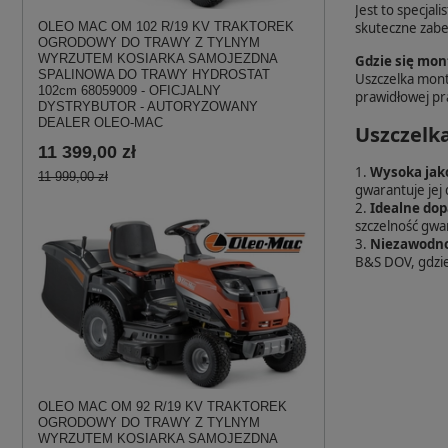
Jest to specjal
skuteczne zabez
OLEO MAC OM 102 R/19 KV TRAKTOREK
OGRODOWY DO TRAWY Z TYLNYM
WYRZUTEM KOSIARKA SAMOJEZDNA
Gdzie się mon
SPALINOWA DO TRAWY HYDROSTAT
Uszczelka monto
102cm 68059009 - OFICJALNY
prawidłowej pr
DYSTRYBUTOR - AUTORYZOWANY
DEALER OLEO-MAC
Uszczelka
11 399,00 zł
1.
Wysoka jak
11 999,00 zł
gwarantuje jej
2.
Idealne do
szczelność gw
3.
Niezawodno
B&S DOV, gdzie 
OLEO MAC OM 92 R/19 KV TRAKTOREK
OGRODOWY DO TRAWY Z TYLNYM
WYRZUTEM KOSIARKA SAMOJEZDNA