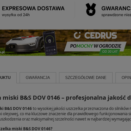
DUKTU
GWARANCJA
SZCZEGÓŁOWE DANE
OPINI
 miski B&S DOV 0146 – profesjonalna jakość d
ski B&S DOV 0146
to wysokiej jakości uszczelka przeznaczona do silników 
ki olejowej, co ma kluczowe znaczenie dla prawidłowego funkcjonowania sil
uszkodzenia oraz maksymalnej szczelności nawet w najbardziej wymagając
zczelka miski B&S DOV 0146?