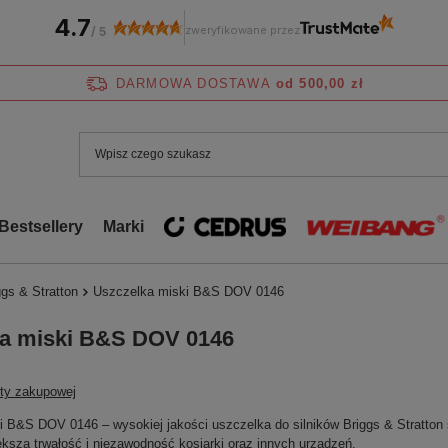
4.7
zweryfikowane przez
/
5
DARMOWA DOSTAWA
od 500,00 zł
Bestsellery
Marki
gs & Stratton
Uszczelka miski B&S DOV 0146
a miski B&S DOV 0146
sty zakupowej
 B&S DOV 0146 – wysokiej jakości uszczelka do silników Briggs & Stratton se
ksza trwałość i niezawodność kosiarki oraz innych urządzeń.