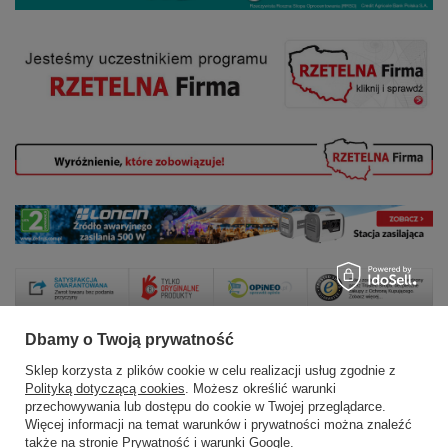
Dbamy o Twoją prywatność
Sklep korzysta z plików cookie w celu realizacji usług zgodnie z
Zamówienia
Polityką dotyczącą cookies
. Możesz określić warunki
przechowywania lub dostępu do cookie w Twojej przeglądarce.
Status zamówienia
Więcej informacji na temat warunków i prywatności można znaleźć
także na stronie
Prywatność i warunki Google
.