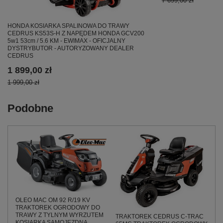
7 699,00 zł
HONDA KOSIARKA SPALINOWA DO TRAWY
CEDRUS KS53S-H Z NAPĘDEM HONDA GCV200
5w1 53cm / 5.6 KM - EWIMAX - OFICJALNY
DYSTRYBUTOR - AUTORYZOWANY DEALER
CEDRUS
1 899,00 zł
1 999,00 zł
Podobne
OLEO MAC OM 92 R/19 KV
TRAKTOREK OGRODOWY DO
TRAWY Z TYLNYM WYRZUTEM
TRAKTOREK CEDRUS C-TRAC
KOSIARKA SAMOJEZDNA