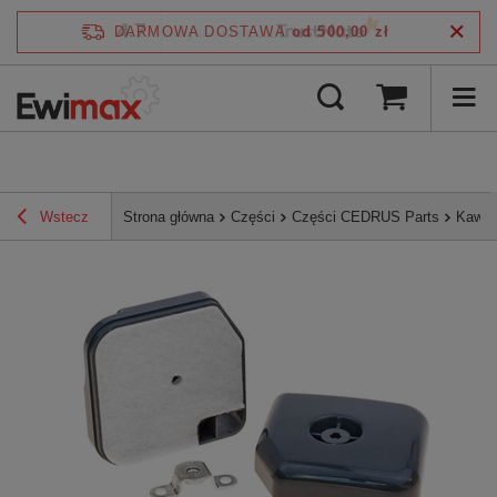
4.7
DARMOWA DOSTAWA
od 500,00 zł
/
5
zweryfikowane przez
Wstecz
Strona główna
Części
Części CEDRUS Parts
Kawas