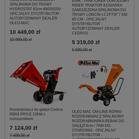
65MC TRAKTOREK OGRODOWY
SPALINOWA DO TRAWY
RIDER TRAKTOR KOSIARKA
HYDROSTAT 92cm 68059209 -
SAMOJEZDNA SPALINOWA DO
OFICJALNY DYSTRYBUTOR -
TRAWY LONCIN LC1P75F 7 KM
AUTORYZOWANY DEALER
65 CM - OFICJALNY
OLEO-MAC
DYSTRYBUTOR -
AUTORYZOWANY DEALER
10 449,00 zł
CEDRUS
10 999,00 zł
5 319,00 zł
5 599,00 zł
Rozdrabniacz do gałęzi Cedrus
OLEO MAC OM-LINE RDR60
RB04 PRO E 15KM z
ROZDRABNIACZ SPALINOWY
rozrusznikiem
ROZDRABNIARKA REBAK DO
GAŁĘZI 6cm / 7KM OO-
7 124,00 zł
OTHRDR60 - OFICJALNY
DYSTRYBUTOR -
7 499,00 zł