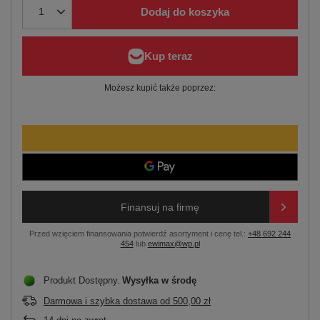
Dodaj do koszyka
Możesz kupić także poprzez:
Finansuj na firmę
Przed wzięciem finansowania potwierdź asortyment i cenę tel.:
+48 692 244
454
lub
ewimax@wp.pl
Produkt Dostępny
Wysyłka
w środę
Darmowa i szybka dostawa
od
500,00 zł