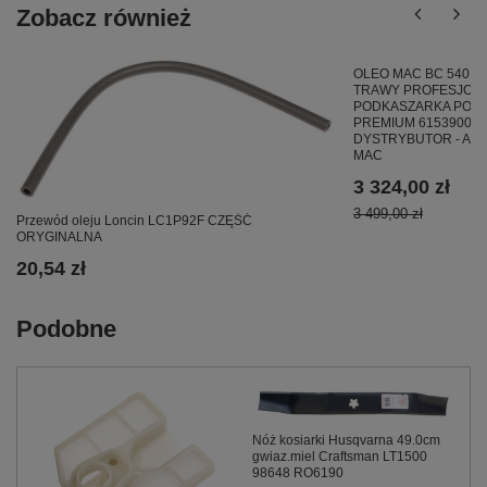
Zobacz również
OLEO MAC BC 540 T
TRAWY PROFESJON
PODKASZARKA PODC
PREMIUM 61539004E
DYSTRYBUTOR - AU
MAC
3 324,00 zł
3 499,00 zł
Przewód oleju Loncin LC1P92F CZĘŚĆ
ORYGINALNA
20,54 zł
Podobne
Nóż kosiarki Husqvarna 49.0cm
gwiaz.miel Craftsman LT1500
98648 RO6190