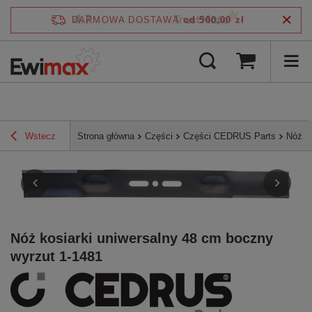
4.7
DARMOWA DOSTAWA
od 500,00 zł
/
5
zweryfikowane przez
Wstecz
Strona główna
Części
Części CEDRUS Parts
Nóż k
Nóż kosiarki uniwersalny 48 cm boczny
wyrzut 1-1481