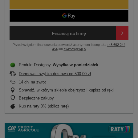
Finansuj na firmę
Przed wzięciem finansowania potwierdź asortyment i cenę tel.:
+48 692 244
454
lub
ewimax@wp.pl
Produkt Dostępny
Wysyłka
w poniedziałek
Darmowa i szybka dostawa
od
500,00 zł
14
dni na zwrot
Sprawdź, w którym sklepie obejrzysz i kupisz od ręki
Bezpieczne zakupy
Kup na raty 0% (
oblicz ratę
)