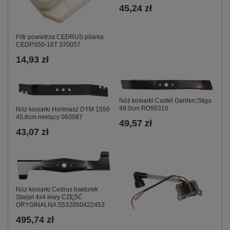
45,24 zł
Filtr powietrza CEDRUS pilarka
CEDPS50-18T 370057
14,93 zł
Nóż kosiarki Castel Garden;Stiga
48.0cm RO50310
Nóż kosiarki Hortmasz DYM 1556
45.8cm mielący 060087
49,57 zł
43,07 zł
Nóż kosiarki Cedrus traktorek
Starjet 4x4 lewy CZĘŚĆ
ORYGINALNA S532050422453
495,74 zł