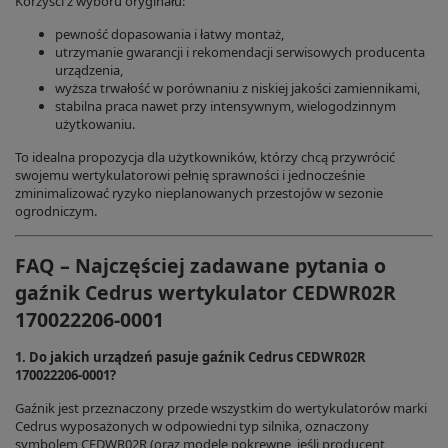
Korzyści z wyboru oryginału:
pewność dopasowania i łatwy montaż,
utrzymanie gwarancji i rekomendacji serwisowych producenta
urządzenia,
wyższa trwałość w porównaniu z niskiej jakości zamiennikami,
stabilna praca nawet przy intensywnym, wielogodzinnym
użytkowaniu.
To idealna propozycja dla użytkowników, którzy chcą przywrócić
swojemu wertykulatorowi pełnię sprawności i jednocześnie
zminimalizować ryzyko nieplanowanych przestojów w sezonie
ogrodniczym.
FAQ – Najczęściej zadawane pytania o
gaźnik Cedrus wertykulator CEDWR02R
170022206-0001
1. Do jakich urządzeń pasuje gaźnik Cedrus CEDWR02R
170022206-0001?
Gaźnik jest przeznaczony przede wszystkim do wertykulatorów marki
Cedrus wyposażonych w odpowiedni typ silnika, oznaczony
symbolem CEDWR02R (oraz modele pokrewne, jeśli producent