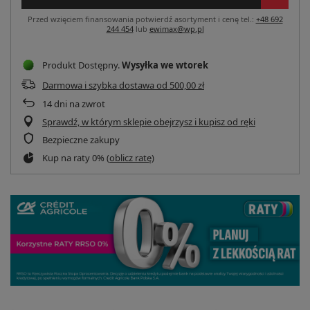
Przed wzięciem finansowania potwierdź asortyment i cenę tel.:
+48 692
244 454
lub
ewimax@wp.pl
Produkt Dostępny
Wysyłka
we wtorek
Darmowa i szybka dostawa
od
500,00 zł
14
dni na zwrot
Sprawdź, w którym sklepie obejrzysz i kupisz od ręki
Bezpieczne zakupy
Kup na raty 0% (
oblicz ratę
)