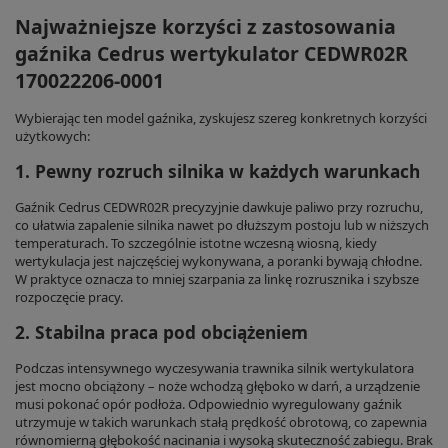
Najważniejsze korzyści z zastosowania
gaźnika Cedrus wertykulator CEDWR02R
170022206-0001
Wybierając ten model gaźnika, zyskujesz szereg konkretnych korzyści
użytkowych:
1. Pewny rozruch silnika w każdych warunkach
Gaźnik Cedrus CEDWR02R precyzyjnie dawkuje paliwo przy rozruchu,
co ułatwia zapalenie silnika nawet po dłuższym postoju lub w niższych
temperaturach. To szczególnie istotne wczesną wiosną, kiedy
wertykulacja jest najczęściej wykonywana, a poranki bywają chłodne.
W praktyce oznacza to mniej szarpania za linkę rozrusznika i szybsze
rozpoczęcie pracy.
2. Stabilna praca pod obciążeniem
Podczas intensywnego wyczesywania trawnika silnik wertykulatora
jest mocno obciążony – noże wchodzą głęboko w darń, a urządzenie
musi pokonać opór podłoża. Odpowiednio wyregulowany gaźnik
utrzymuje w takich warunkach stałą prędkość obrotową, co zapewnia
równomierną głębokość nacinania i wysoką skuteczność zabiegu. Brak