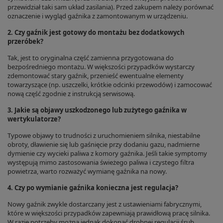
przewidział taki sam układ zasilania). Przed zakupem należy porównać
oznaczenie i wygląd gaźnika z zamontowanym w urządzeniu.
2. Czy gaźnik jest gotowy do montażu bez dodatkowych
przeróbek?
Tak, jest to oryginalna część zamienna przygotowana do
bezpośredniego montażu. W większości przypadków wystarczy
zdemontować stary gaźnik, przenieść ewentualne elementy
towarzyszące (np. uszczelki, krótkie odcinki przewodów) i zamocować
nową część zgodnie z instrukcją serwisową.
3. Jakie są objawy uszkodzonego lub zużytego gaźnika w
wertykulatorze?
Typowe objawy to trudności z uruchomieniem silnika, niestabilne
obroty, dławienie się lub gaśnięcie przy dodaniu gazu, nadmierne
dymienie czy wycieki paliwa z komory gaźnika. Jeśli takie symptomy
występują mimo zastosowania świeżego paliwa i czystego filtra
powietrza, warto rozważyć wymianę gaźnika na nowy.
4. Czy po wymianie gaźnika konieczna jest regulacja?
Nowy gaźnik zwykle dostarczany jest z ustawieniami fabrycznymi,
które w większości przypadków zapewniają prawidłową pracę silnika.
W razie potrzeby można jednak dokonać drobnej regulacji śrub