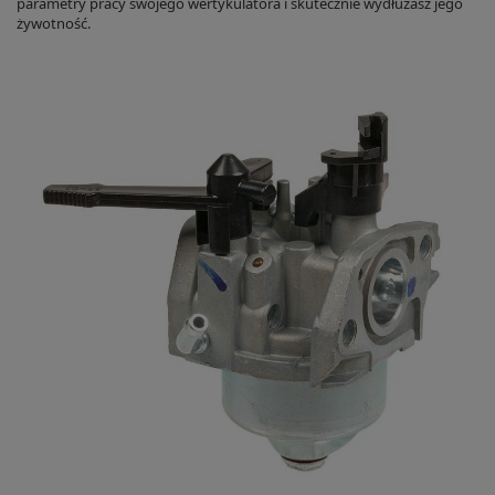
parametry pracy swojego wertykulatora i skutecznie wydłużasz jego
żywotność.