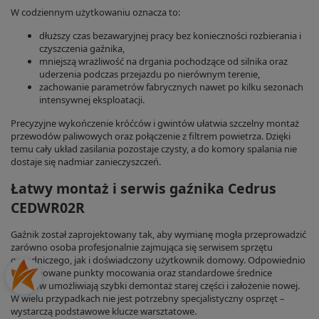
W codziennym użytkowaniu oznacza to:
dłuższy czas bezawaryjnej pracy bez konieczności rozbierania i
czyszczenia gaźnika,
mniejszą wrażliwość na drgania pochodzące od silnika oraz
uderzenia podczas przejazdu po nierównym terenie,
zachowanie parametrów fabrycznych nawet po kilku sezonach
intensywnej eksploatacji.
Precyzyjne wykończenie króćców i gwintów ułatwia szczelny montaż
przewodów paliwowych oraz połączenie z filtrem powietrza. Dzięki
temu cały układ zasilania pozostaje czysty, a do komory spalania nie
dostaje się nadmiar zanieczyszczeń.
Łatwy montaż i serwis gaźnika Cedrus
CEDWR02R
Gaźnik został zaprojektowany tak, aby wymianę mogła przeprowadzić
zarówno osoba profesjonalnie zajmująca się serwisem sprzętu
ogrodniczego, jak i doświadczony użytkownik domowy. Odpowiednio
rozplanowane punkty mocowania oraz standardowe średnice
króćców umożliwiają szybki demontaż starej części i założenie nowej.
W wielu przypadkach nie jest potrzebny specjalistyczny osprzęt –
wystarczą podstawowe klucze warsztatowe.