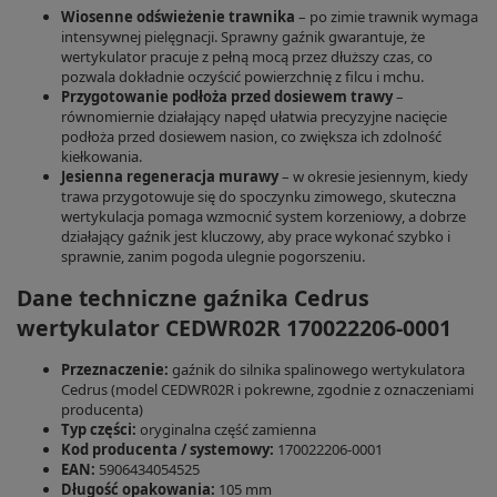
Wiosenne odświeżenie trawnika
– po zimie trawnik wymaga
intensywnej pielęgnacji. Sprawny gaźnik gwarantuje, że
wertykulator pracuje z pełną mocą przez dłuższy czas, co
pozwala dokładnie oczyścić powierzchnię z filcu i mchu.
Przygotowanie podłoża przed dosiewem trawy
–
równomiernie działający napęd ułatwia precyzyjne nacięcie
podłoża przed dosiewem nasion, co zwiększa ich zdolność
kiełkowania.
Jesienna regeneracja murawy
– w okresie jesiennym, kiedy
trawa przygotowuje się do spoczynku zimowego, skuteczna
wertykulacja pomaga wzmocnić system korzeniowy, a dobrze
działający gaźnik jest kluczowy, aby prace wykonać szybko i
sprawnie, zanim pogoda ulegnie pogorszeniu.
Dane techniczne gaźnika Cedrus
wertykulator CEDWR02R 170022206-0001
Przeznaczenie:
gaźnik do silnika spalinowego wertykulatora
Cedrus (model CEDWR02R i pokrewne, zgodnie z oznaczeniami
producenta)
Typ części:
oryginalna część zamienna
Kod producenta / systemowy:
170022206-0001
EAN:
5906434054525
Długość opakowania:
105 mm