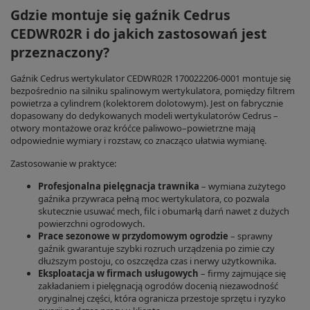
Gdzie montuje się gaźnik Cedrus
CEDWR02R i do jakich zastosowań jest
przeznaczony?
Gaźnik Cedrus wertykulator CEDWR02R 170022206-0001 montuje się
bezpośrednio na silniku spalinowym wertykulatora, pomiędzy filtrem
powietrza a cylindrem (kolektorem dolotowym). Jest on fabrycznie
dopasowany do dedykowanych modeli wertykulatorów Cedrus –
otwory montażowe oraz króćce paliwowo–powietrzne mają
odpowiednie wymiary i rozstaw, co znacząco ułatwia wymianę.
Zastosowanie w praktyce:
Profesjonalna pielęgnacja trawnika
– wymiana zużytego
gaźnika przywraca pełną moc wertykulatora, co pozwala
skutecznie usuwać mech, filc i obumarłą darń nawet z dużych
powierzchni ogrodowych.
Prace sezonowe w przydomowym ogrodzie
– sprawny
gaźnik gwarantuje szybki rozruch urządzenia po zimie czy
dłuższym postoju, co oszczędza czas i nerwy użytkownika.
Eksploatacja w firmach usługowych
– firmy zajmujące się
zakładaniem i pielęgnacją ogrodów docenią niezawodność
oryginalnej części, która ogranicza przestoje sprzętu i ryzyko