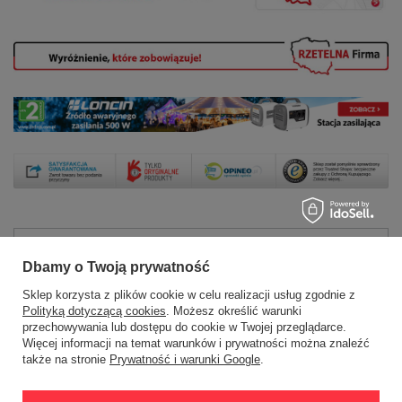
Zamówienia
Dbamy o Twoją prywatność
Status zamówienia
Sklep korzysta z plików cookie w celu realizacji usług zgodnie z
Polityką dotyczącą cookies
. Możesz określić warunki
Śledzenie przesyłki
przechowywania lub dostępu do cookie w Twojej przeglądarce.
Więcej informacji na temat warunków i prywatności można znaleźć
Chcę zareklamować produkt
także na stronie
Prywatność i warunki Google
.
Chcę zwrócić produkt