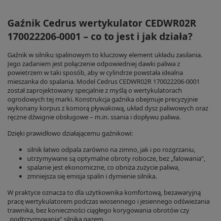
Gaźnik Cedrus wertykulator CEDWR02R
170022206-0001 – co to jest i jak działa?
Gaźnik w silniku spalinowym to kluczowy element układu zasilania.
Jego zadaniem jest połączenie odpowiedniej dawki paliwa z
powietrzem w taki sposób, aby w cylindrze powstała idealna
mieszanka do spalania. Model Cedrus CEDWR02R 170022206-0001
został zaprojektowany specjalnie z myślą o wertykulatorach
ogrodowych tej marki. Konstrukcja gaźnika obejmuje precyzyjnie
wykonany korpus z komorą pływakową, układ dysz paliwowych oraz
ręczne dźwignie obsługowe – m.in. ssania i dopływu paliwa.
Dzięki prawidłowo działającemu gaźnikowi:
silnik łatwo odpala zarówno na zimno, jak i po rozgrzaniu,
utrzymywane są optymalne obroty robocze, bez „falowania”,
spalanie jest ekonomiczne, co obniża zużycie paliwa,
zmniejsza się emisja spalin i dymienie silnika.
W praktyce oznacza to dla użytkownika komfortową, bezawaryjną
pracę wertykulatorem podczas wiosennego i jesiennego odświeżania
trawnika, bez konieczności ciągłego korygowania obrotów czy
„podtrzymywania” silnika gazem.