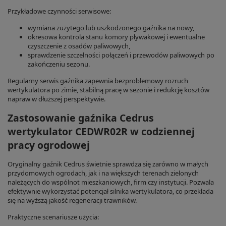
Przykładowe czynności serwisowe:
wymiana zużytego lub uszkodzonego gaźnika na nowy,
okresowa kontrola stanu komory pływakowej i ewentualne
czyszczenie z osadów paliwowych,
sprawdzenie szczelności połączeń i przewodów paliwowych po
zakończeniu sezonu.
Regularny serwis gaźnika zapewnia bezproblemowy rozruch
wertykulatora po zimie, stabilną pracę w sezonie i redukcję kosztów
napraw w dłuższej perspektywie.
Zastosowanie gaźnika Cedrus
wertykulator CEDWR02R w codziennej
pracy ogrodowej
Oryginalny gaźnik Cedrus świetnie sprawdza się zarówno w małych
przydomowych ogrodach, jak i na większych terenach zielonych
należących do wspólnot mieszkaniowych, firm czy instytucji. Pozwala
efektywnie wykorzystać potencjał silnika wertykulatora, co przekłada
się na wyższą jakość regeneracji trawników.
Praktyczne scenariusze użycia: