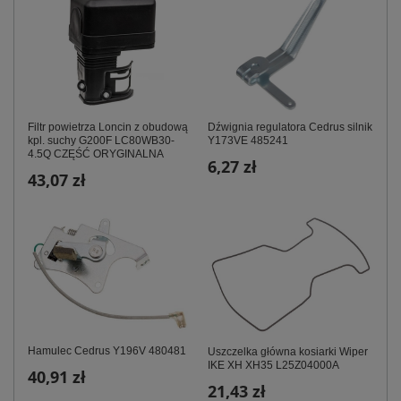
Filtr powietrza Loncin z obudową
Dźwignia regulatora Cedrus silnik
kpl. suchy G200F LC80WB30-
Y173VE 485241
4.5Q CZĘŚĆ ORYGINALNA
6,27 zł
43,07 zł
Hamulec Cedrus Y196V 480481
Uszczelka główna kosiarki Wiper
IKE XH XH35 L25Z04000A
40,91 zł
21,43 zł