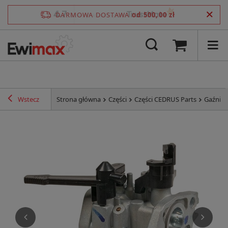
4.7
DARMOWA DOSTAWA
od 500,00 zł
/
5
zweryfikowane przez
Wstecz
Strona główna
Części
Części CEDRUS Parts
Gaźnik 