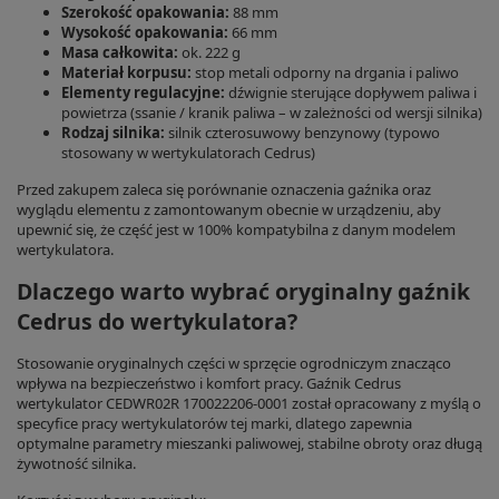
Szerokość opakowania:
88 mm
Wysokość opakowania:
66 mm
Masa całkowita:
ok. 222 g
Materiał korpusu:
stop metali odporny na drgania i paliwo
Elementy regulacyjne:
dźwignie sterujące dopływem paliwa i
powietrza (ssanie / kranik paliwa – w zależności od wersji silnika)
Rodzaj silnika:
silnik czterosuwowy benzynowy (typowo
stosowany w wertykulatorach Cedrus)
Przed zakupem zaleca się porównanie oznaczenia gaźnika oraz
wyglądu elementu z zamontowanym obecnie w urządzeniu, aby
upewnić się, że część jest w 100% kompatybilna z danym modelem
wertykulatora.
Dlaczego warto wybrać oryginalny gaźnik
Cedrus do wertykulatora?
Stosowanie oryginalnych części w sprzęcie ogrodniczym znacząco
wpływa na bezpieczeństwo i komfort pracy. Gaźnik Cedrus
wertykulator CEDWR02R 170022206-0001 został opracowany z myślą o
specyfice pracy wertykulatorów tej marki, dlatego zapewnia
optymalne parametry mieszanki paliwowej, stabilne obroty oraz długą
żywotność silnika.