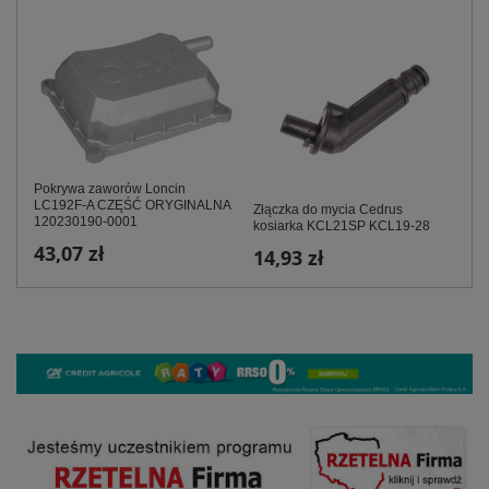
Pokrywa zaworów Loncin
LC192F-A CZĘŚĆ ORYGINALNA
Złączka do mycia Cedrus
120230190-0001
kosiarka KCL21SP KCL19-28
43,07 zł
14,93 zł