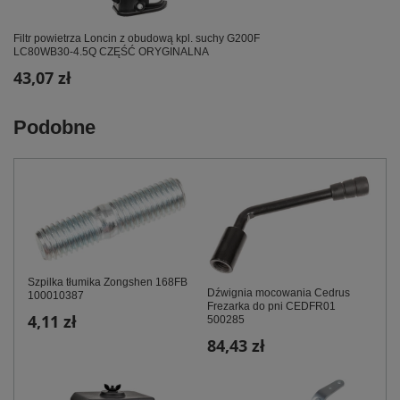
Filtr powietrza Loncin z obudową kpl. suchy G200F
LC80WB30-4.5Q CZĘŚĆ ORYGINALNA
43,07 zł
Podobne
Szpilka tłumika Zongshen 168FB
Dźwignia mocowania Cedrus
100010387
Frezarka do pni CEDFR01
4,11 zł
500285
84,43 zł