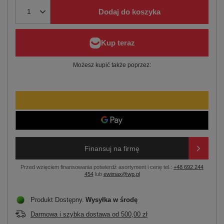
Dodaj do koszyka
Możesz kupić także poprzez:
Finansuj na firmę
Przed wzięciem finansowania potwierdź asortyment i cenę tel.:
+48 692 244
454
lub
ewimax@wp.pl
Produkt Dostępny
Wysyłka
w środę
Darmowa i szybka dostawa
od
500,00 zł