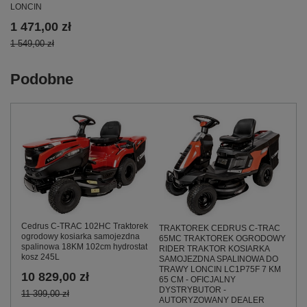
LONCIN
1 471,00 zł
1 549,00 zł
Podobne
Cedrus C-TRAC 102HC Traktorek
TRAKTOREK CEDRUS C-TRAC
ogrodowy kosiarka samojezdna
65MC TRAKTOREK OGRODOWY
spalinowa 18KM 102cm hydrostat
RIDER TRAKTOR KOSIARKA
kosz 245L
SAMOJEZDNA SPALINOWA DO
TRAWY LONCIN LC1P75F 7 KM
10 829,00 zł
65 CM - OFICJALNY
DYSTRYBUTOR -
11 399,00 zł
AUTORYZOWANY DEALER