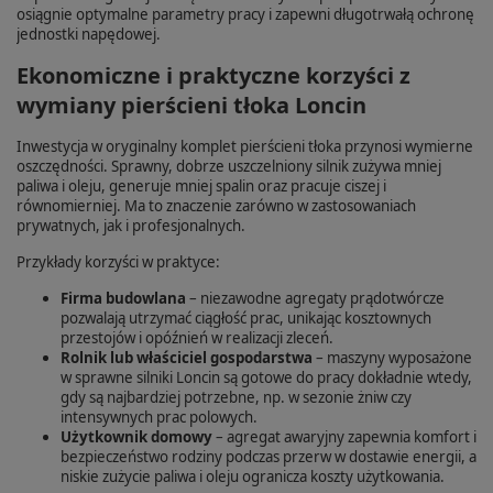
osiągnie optymalne parametry pracy i zapewni długotrwałą ochronę
jednostki napędowej.
Ekonomiczne i praktyczne korzyści z
wymiany pierścieni tłoka Loncin
Inwestycja w oryginalny komplet pierścieni tłoka przynosi wymierne
oszczędności. Sprawny, dobrze uszczelniony silnik zużywa mniej
paliwa i oleju, generuje mniej spalin oraz pracuje ciszej i
równomierniej. Ma to znaczenie zarówno w zastosowaniach
prywatnych, jak i profesjonalnych.
Przykłady korzyści w praktyce:
Firma budowlana
– niezawodne agregaty prądotwórcze
pozwalają utrzymać ciągłość prac, unikając kosztownych
przestojów i opóźnień w realizacji zleceń.
Rolnik lub właściciel gospodarstwa
– maszyny wyposażone
w sprawne silniki Loncin są gotowe do pracy dokładnie wtedy,
gdy są najbardziej potrzebne, np. w sezonie żniw czy
intensywnych prac polowych.
Użytkownik domowy
– agregat awaryjny zapewnia komfort i
bezpieczeństwo rodziny podczas przerw w dostawie energii, a
niskie zużycie paliwa i oleju ogranicza koszty użytkowania.