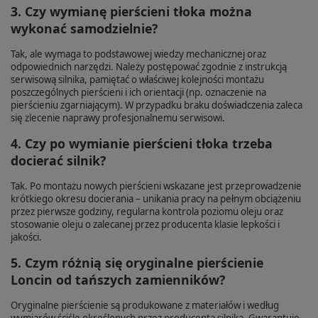
3. Czy wymianę pierścieni tłoka można
wykonać samodzielnie?
Tak, ale wymaga to podstawowej wiedzy mechanicznej oraz
odpowiednich narzędzi. Należy postępować zgodnie z instrukcją
serwisową silnika, pamiętać o właściwej kolejności montażu
poszczególnych pierścieni i ich orientacji (np. oznaczenie na
pierścieniu zgarniającym). W przypadku braku doświadczenia zaleca
się zlecenie naprawy profesjonalnemu serwisowi.
4. Czy po wymianie pierścieni tłoka trzeba
docierać silnik?
Tak. Po montażu nowych pierścieni wskazane jest przeprowadzenie
krótkiego okresu docierania – unikania pracy na pełnym obciążeniu
przez pierwsze godziny, regularna kontrola poziomu oleju oraz
stosowanie oleju o zalecanej przez producenta klasie lepkości i
jakości.
5. Czym różnią się oryginalne pierścienie
Loncin od tańszych zamienników?
Oryginalne pierścienie są produkowane z materiałów i według
wymiarów ściśle określonych przez producenta silnika. Gwarantuje