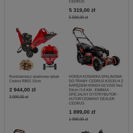
CEDRUS
5 319,00 zł
5 599,00 zł
HONDA KOSIARKA SPALINOWA
Rozdrabniacz spalinowy rębak
DO TRAWY CEDRUS KS53S-H Z
Cedrus RB02 10cm
NAPĘDEM HONDA GCV200 5w1
2 944,00 zł
53cm / 5.6 KM - EWIMAX -
OFICJALNY DYSTRYBUTOR -
3 099,00 zł
AUTORYZOWANY DEALER
CEDRUS
1 899,00 zł
1 999,00 zł