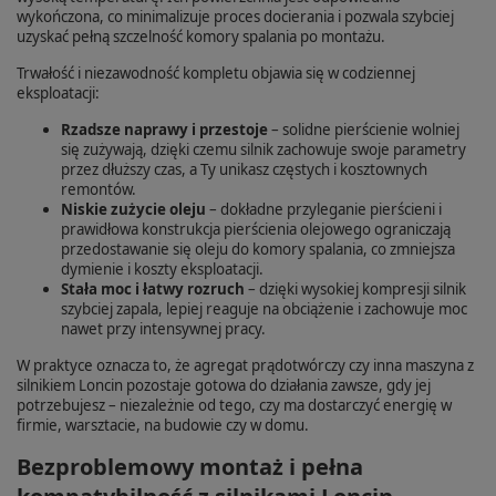
wykończona, co minimalizuje proces docierania i pozwala szybciej
uzyskać pełną szczelność komory spalania po montażu.
Trwałość i niezawodność kompletu objawia się w codziennej
eksploatacji:
Rzadsze naprawy i przestoje
– solidne pierścienie wolniej
się zużywają, dzięki czemu silnik zachowuje swoje parametry
przez dłuższy czas, a Ty unikasz częstych i kosztownych
remontów.
Niskie zużycie oleju
– dokładne przyleganie pierścieni i
prawidłowa konstrukcja pierścienia olejowego ograniczają
przedostawanie się oleju do komory spalania, co zmniejsza
dymienie i koszty eksploatacji.
Stała moc i łatwy rozruch
– dzięki wysokiej kompresji silnik
szybciej zapala, lepiej reaguje na obciążenie i zachowuje moc
nawet przy intensywnej pracy.
W praktyce oznacza to, że agregat prądotwórczy czy inna maszyna z
silnikiem Loncin pozostaje gotowa do działania zawsze, gdy jej
potrzebujesz – niezależnie od tego, czy ma dostarczyć energię w
firmie, warsztacie, na budowie czy w domu.
Bezproblemowy montaż i pełna