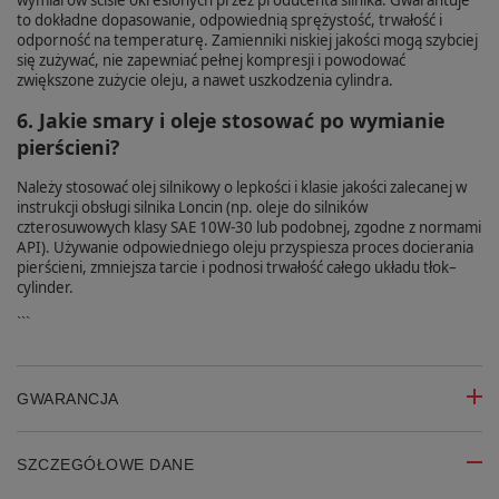
to dokładne dopasowanie, odpowiednią sprężystość, trwałość i
odporność na temperaturę. Zamienniki niskiej jakości mogą szybciej
się zużywać, nie zapewniać pełnej kompresji i powodować
zwiększone zużycie oleju, a nawet uszkodzenia cylindra.
6. Jakie smary i oleje stosować po wymianie
pierścieni?
Należy stosować olej silnikowy o lepkości i klasie jakości zalecanej w
instrukcji obsługi silnika Loncin (np. oleje do silników
czterosuwowych klasy SAE 10W‑30 lub podobnej, zgodne z normami
API). Używanie odpowiedniego oleju przyspiesza proces docierania
pierścieni, zmniejsza tarcie i podnosi trwałość całego układu tłok–
cylinder.
```
GWARANCJA
SZCZEGÓŁOWE DANE