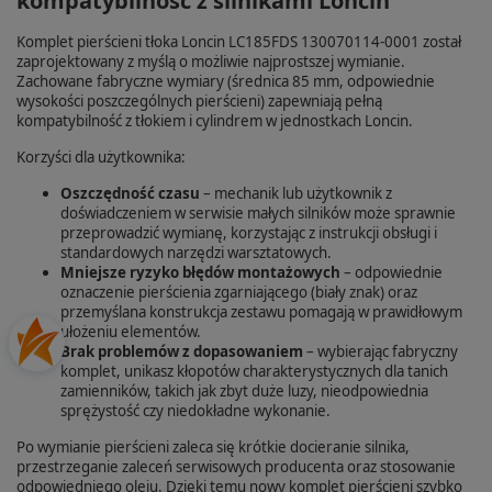
kompatybilność z silnikami Loncin
Komplet pierścieni tłoka Loncin LC185FDS 130070114‑0001 został
zaprojektowany z myślą o możliwie najprostszej wymianie.
Zachowane fabryczne wymiary (średnica 85 mm, odpowiednie
wysokości poszczególnych pierścieni) zapewniają pełną
kompatybilność z tłokiem i cylindrem w jednostkach Loncin.
Korzyści dla użytkownika:
Oszczędność czasu
– mechanik lub użytkownik z
doświadczeniem w serwisie małych silników może sprawnie
przeprowadzić wymianę, korzystając z instrukcji obsługi i
standardowych narzędzi warsztatowych.
Mniejsze ryzyko błędów montażowych
– odpowiednie
oznaczenie pierścienia zgarniającego (biały znak) oraz
przemyślana konstrukcja zestawu pomagają w prawidłowym
ułożeniu elementów.
Brak problemów z dopasowaniem
– wybierając fabryczny
komplet, unikasz kłopotów charakterystycznych dla tanich
zamienników, takich jak zbyt duże luzy, nieodpowiednia
sprężystość czy niedokładne wykonanie.
Po wymianie pierścieni zaleca się krótkie docieranie silnika,
przestrzeganie zaleceń serwisowych producenta oraz stosowanie
odpowiedniego oleju. Dzięki temu nowy komplet pierścieni szybko