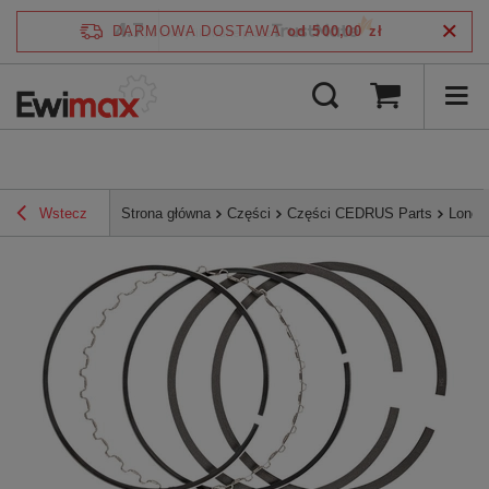
4.7
DARMOWA DOSTAWA
od 500,00 zł
/
5
zweryfikowane przez
Wstecz
Strona główna
Części
Części CEDRUS Parts
Lonci