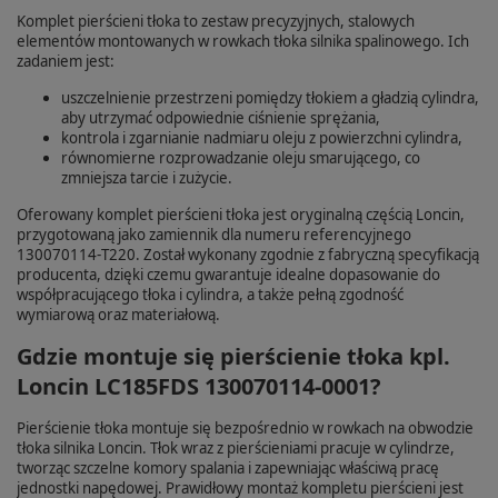
Komplet pierścieni tłoka to zestaw precyzyjnych, stalowych
elementów montowanych w rowkach tłoka silnika spalinowego. Ich
zadaniem jest:
uszczelnienie przestrzeni pomiędzy tłokiem a gładzią cylindra,
aby utrzymać odpowiednie ciśnienie sprężania,
kontrola i zgarnianie nadmiaru oleju z powierzchni cylindra,
równomierne rozprowadzanie oleju smarującego, co
zmniejsza tarcie i zużycie.
Oferowany komplet pierścieni tłoka jest oryginalną częścią Loncin,
przygotowaną jako zamiennik dla numeru referencyjnego
130070114‑T220. Został wykonany zgodnie z fabryczną specyfikacją
producenta, dzięki czemu gwarantuje idealne dopasowanie do
współpracującego tłoka i cylindra, a także pełną zgodność
wymiarową oraz materiałową.
Gdzie montuje się pierścienie tłoka kpl.
Loncin LC185FDS 130070114‑0001?
Pierścienie tłoka montuje się bezpośrednio w rowkach na obwodzie
tłoka silnika Loncin. Tłok wraz z pierścieniami pracuje w cylindrze,
tworząc szczelne komory spalania i zapewniając właściwą pracę
jednostki napędowej. Prawidłowy montaż kompletu pierścieni jest