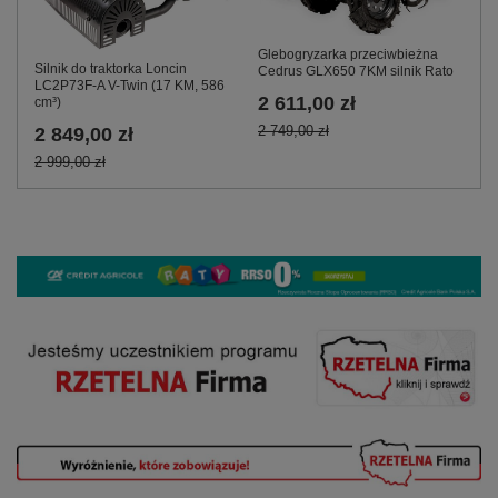
Glebogryzarka przeciwbieżna
Silnik do traktorka Loncin
Cedrus GLX650 7KM silnik Rato
LC2P73F-A V-Twin (17 KM, 586
2 611,00 zł
cm³)
2 749,00 zł
2 849,00 zł
2 999,00 zł