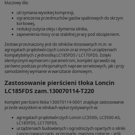
kluczowy dla:
utrzymania wysokiej kompresji,
ograniczenia przedmuchów gazów spalinowych do skrzyni
korbowej,
redukcji zużycia oleju i dymienia silnika,
zapewnienia mocy oraz stabilnej pracy pod obciążeniem.
Zestaw przeznaczony jest do silników stosowanych m.in. w
agregatach prądotwórczych Loncin oraz innych urządzeniach
kompatybilnych z jednostką LC185FDS / LC170FDS. Dzięki
identycznym wymiarom i parametrom, komplet sprawdzi się
zarówno podczas profesjonalnych napraw serwisowych, jak i przy
samodzielnej wymianie w warsztacie domowym.
Zastosowanie pierścieni tłoka Loncin
LC185FDS zam.130070114‑T220
Komplet pierścieni tłoka 130070114‑0001 znajduje zastosowanie
przede wszystkim w silnikach wykorzystywanych w:
agregatach prądotwórczych Loncin LC3500i, LC3500‑AS,
LC185FDS, LC170FDS,
urządzeniach budowlanych i ogrodniczych opartych o silniki
Loncin (zagęszczarki, przecinarki, maszyny rolnicze – jeśli