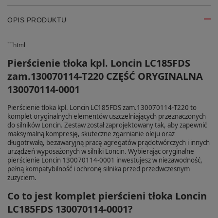
OPIS PRODUKTU
```html
Pierścienie tłoka kpl. Loncin LC185FDS
zam.130070114‑T220 CZĘŚĆ ORYGINALNA
130070114-0001
Pierścienie tłoka kpl. Loncin LC185FDS zam.130070114‑T220 to
komplet oryginalnych elementów uszczelniających przeznaczonych
do silników Loncin. Zestaw został zaprojektowany tak, aby zapewnić
maksymalną kompresję, skuteczne zgarnianie oleju oraz
długotrwałą, bezawaryjną pracę agregatów prądotwórczych i innych
urządzeń wyposażonych w silniki Loncin. Wybierając oryginalne
pierścienie Loncin 130070114‑0001 inwestujesz w niezawodność,
pełną kompatybilność i ochronę silnika przed przedwczesnym
zużyciem.
Co to jest komplet pierścieni tłoka Loncin
LC185FDS 130070114‑0001?