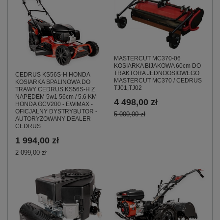
MASTERCUT MC370-06
KOSIARKA BIJAKOWA 60cm DO
TRAKTORA JEDNOOSIOWEGO
CEDRUS KS56S-H HONDA
MASTERCUT MC370 / CEDRUS
KOSIARKA SPALINOWA DO
TJ01,TJ02
TRAWY CEDRUS KS56S-H Z
NAPĘDEM 5w1 56cm / 5.6 KM
4 498,00 zł
HONDA GCV200 - EWIMAX -
OFICJALNY DYSTRYBUTOR -
5 000,00 zł
AUTORYZOWANY DEALER
CEDRUS
1 994,00 zł
2 099,00 zł