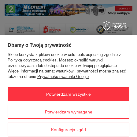
Dbamy o Twoją prywatność
Sklep korzysta z plików cookie w celu realizacji usług zgodnie z
Zamówienia
Polityką dotyczącą cookies
. Możesz określić warunki
przechowywania lub dostępu do cookie w Twojej przeglądarce.
Więcej informacji na temat warunków i prywatności można znaleźć
Status zamówienia
także na stronie
Prywatność i warunki Google
.
Śledzenie przesyłki
Chcę zareklamować produkt
Potwierdzam wszystkie
Chcę zwrócić produkt
Prawdziwe
Potwierdzam wymagane
Chcę wymienić towar
opinie klientów
4.8
/ 5.0
Kontakt
1791 opinii
Konfiguracja zgód