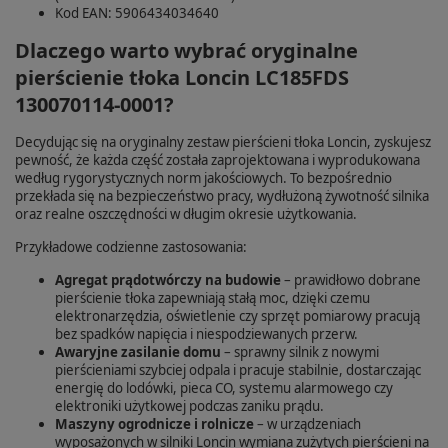
Kod EAN: 5906434034640
Dlaczego warto wybrać oryginalne
pierścienie tłoka Loncin LC185FDS
130070114‑0001?
Decydując się na oryginalny zestaw pierścieni tłoka Loncin, zyskujesz
pewność, że każda część została zaprojektowana i wyprodukowana
według rygorystycznych norm jakościowych. To bezpośrednio
przekłada się na bezpieczeństwo pracy, wydłużoną żywotność silnika
oraz realne oszczędności w długim okresie użytkowania.
Przykładowe codzienne zastosowania:
Agregat prądotwórczy na budowie
– prawidłowo dobrane
pierścienie tłoka zapewniają stałą moc, dzięki czemu
elektronarzędzia, oświetlenie czy sprzęt pomiarowy pracują
bez spadków napięcia i niespodziewanych przerw.
Awaryjne zasilanie domu
– sprawny silnik z nowymi
pierścieniami szybciej odpala i pracuje stabilnie, dostarczając
energię do lodówki, pieca CO, systemu alarmowego czy
elektroniki użytkowej podczas zaniku prądu.
Maszyny ogrodnicze i rolnicze
– w urządzeniach
wyposażonych w silniki Loncin wymiana zużytych pierścieni na