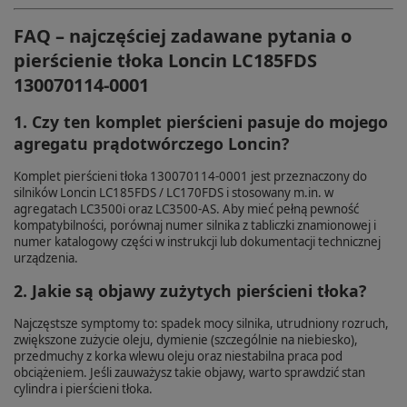
FAQ – najczęściej zadawane pytania o
pierścienie tłoka Loncin LC185FDS
130070114‑0001
1. Czy ten komplet pierścieni pasuje do mojego
agregatu prądotwórczego Loncin?
Komplet pierścieni tłoka 130070114‑0001 jest przeznaczony do
silników Loncin LC185FDS / LC170FDS i stosowany m.in. w
agregatach LC3500i oraz LC3500‑AS. Aby mieć pełną pewność
kompatybilności, porównaj numer silnika z tabliczki znamionowej i
numer katalogowy części w instrukcji lub dokumentacji technicznej
urządzenia.
2. Jakie są objawy zużytych pierścieni tłoka?
Najczęstsze symptomy to: spadek mocy silnika, utrudniony rozruch,
zwiększone zużycie oleju, dymienie (szczególnie na niebiesko),
przedmuchy z korka wlewu oleju oraz niestabilna praca pod
obciążeniem. Jeśli zauważysz takie objawy, warto sprawdzić stan
cylindra i pierścieni tłoka.