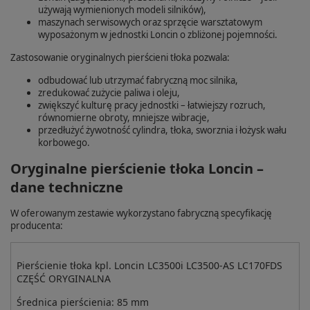
używają wymienionych modeli silników),
maszynach serwisowych oraz sprzęcie warsztatowym
wyposażonym w jednostki Loncin o zbliżonej pojemności.
Zastosowanie oryginalnych pierścieni tłoka pozwala:
odbudować lub utrzymać fabryczną moc silnika,
zredukować zużycie paliwa i oleju,
zwiększyć kulturę pracy jednostki – łatwiejszy rozruch,
równomierne obroty, mniejsze wibracje,
przedłużyć żywotność cylindra, tłoka, sworznia i łożysk wału
korbowego.
Oryginalne pierścienie tłoka Loncin –
dane techniczne
W oferowanym zestawie wykorzystano fabryczną specyfikację
producenta:
Pierścienie tłoka kpl. Loncin LC3500i LC3500-AS LC170FDS
CZĘŚĆ ORYGINALNA
Średnica pierścienia: 85 mm