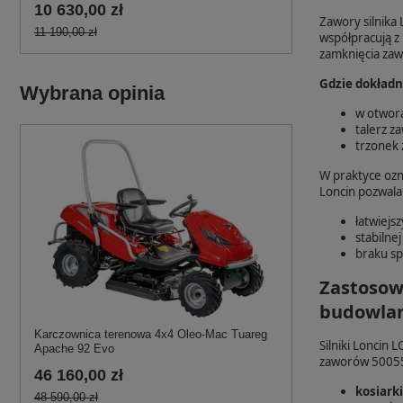
10 630,00 zł
Zawory silnika
11 190,00 zł
współpracują z
zamknięcia za
Gdzie dokładn
Wybrana opinia
w otwora
talerz z
trzonek 
W praktyce ozn
Loncin pozwala
łatwiejs
stabilnej
braku sp
Zastosow
budowla
Karczownica terenowa 4x4 Oleo-Mac Tuareg
Silniki Loncin
Apache 92 Evo
zaworów 500550
46 160,00 zł
kosiark
48 590,00 zł