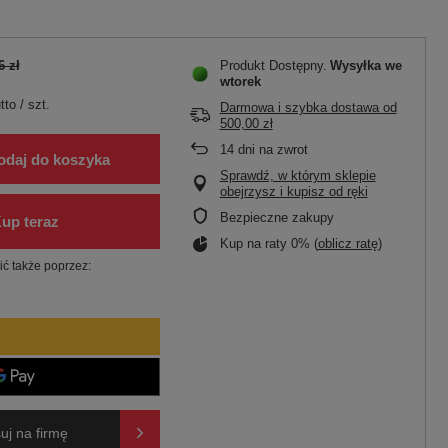
6 zł
Produkt Dostępny
Wysyłka
we
wtorek
tto
/
szt.
Darmowa i szybka dostawa
od
500,00 zł
14
dni na zwrot
odaj do koszyka
Sprawdź, w którym sklepie
obejrzysz i kupisz od ręki
Bezpieczne zakupy
Kup na raty 0% (
oblicz ratę
)
ć także poprzez:
uj na firmę