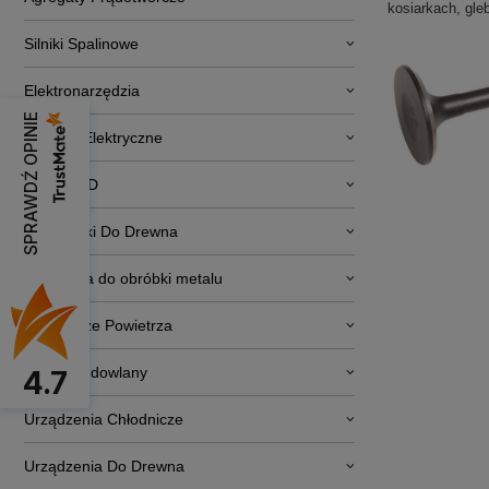
kosiarkach, gle
Silniki Spalinowe
Elektronarzędzia
SPRAWDŹ OPINIE
Pojazdy Elektryczne
RTV i AGD
Obrabiarki Do Drewna
Narzędzia do obróbki metalu
Osuszacze Powietrza
Sprzęt budowlany
4.7
Urządzenia Chłodnicze
Urządzenia Do Drewna