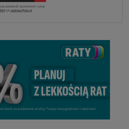
nia potwierdź asortyment i cenę
 454
lub
ewimax@wp.pl