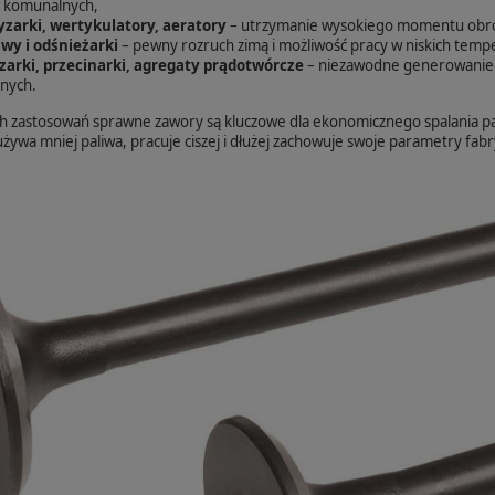
 komunalnych,
yzarki, wertykulatory, aeratory
– utrzymanie wysokiego momentu obro
y i odśnieżarki
– pewny rozruch zimą i możliwość pracy w niskich temp
zarki, przecinarki, agregaty prądotwórcze
– niezawodne generowanie m
nych.
h zastosowań sprawne zawory są kluczowe dla ekonomicznego spalania pali
ywa mniej paliwa, pracuje ciszej i dłużej zachowuje swoje parametry fab