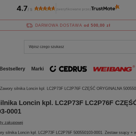
4.7
zweryfikowane przez
/
5
DARMOWA DOSTAWA
od 500,00 zł
Bestsellery
Marki
Zawory silnika Loncin kpl. LC2P73F LC2P76F CZĘŚĆ ORYGINALNA 500550
silnika Loncin kpl. LC2P73F LC2P76F CZ
3-0001
sty zakupowej
ory silnika Loncin kpl. LC2P73F LC2P76F 500550103-0001. Zestaw ssący + w