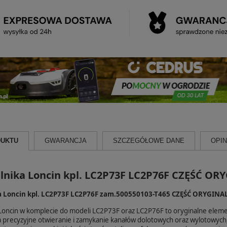
DUKTU
GWARANCJA
SZCZEGÓŁOWE DANE
OPINI
ilnika Loncin kpl. LC2P73F LC2P76F CZĘŚĆ OR
ka Loncin kpl. LC2P73F LC2P76F zam.500550103-T465 CZĘŚĆ ORYGIN
 Loncin w komplecie do modeli LC2P73F oraz LC2P76F to oryginalne elemen
 precyzyjne otwieranie i zamykanie kanałów dolotowych oraz wylotowych