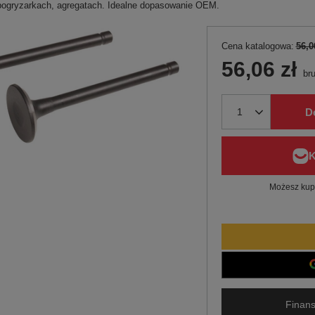
bogryzarkach, agregatach. Idealne dopasowanie OEM.
Cena katalogowa:
56,0
56,06 zł
bru
D
Możesz kupi
Finans