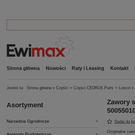
Strona główna
Nowości
Raty i Leasing
Kontakt
Jesteś tu:
Strona główna
Części
Części CEDRUS Parts
Loncin
Zawory 
Asortyment
50055010
Narzedzia Ogrodnicze
Dodaj do li
Oryginalne zaw
Agregaty Prądotwórcze