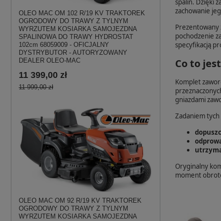
spalin. Dzięki
zachowanie jeg
OLEO MAC OM 102 R/19 KV TRAKTOREK
OGRODOWY DO TRAWY Z TYLNYM
Prezentowany 
WYRZUTEM KOSIARKA SAMOJEZDNA
pochodzenie za
SPALINOWA DO TRAWY HYDROSTAT
specyfikacją p
102cm 68059009 - OFICJALNY
DYSTRYBUTOR - AUTORYZOWANY
Co to jes
DEALER OLEO-MAC
11 399,00 zł
Komplet zawor
11 999,00 zł
przeznaczonych
gniazdami zawo
Zadaniem tych 
dopuszc
odprowa
utrzyma
Oryginalny kom
moment obroto
OLEO MAC OM 92 R/19 KV TRAKTOREK
OGRODOWY DO TRAWY Z TYLNYM
WYRZUTEM KOSIARKA SAMOJEZDNA