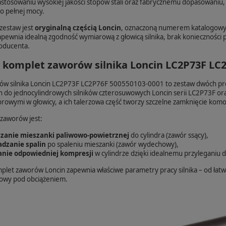
 zastosowaniu wysokiej jakości stopów stali oraz fabrycznemu dopasowaniu
o pełnej mocy.
zestaw jest
oryginalną częścią Loncin
, oznaczoną numerem katalogo
pewnia idealną zgodność wymiarową z głowicą silnika, brak konieczności
roducenta.
t komplet zaworów silnika Loncin LC2P73F LC
ów silnika Loncin LC2P73F LC2P76F 500550103-0001 to zestaw dwóch pr
 do jednocylindrowych silników czterosuwowych Loncin serii LC2P73F o
rowymi w głowicy, a ich talerzowa część tworzy szczelne zamknięcie komo
zaworów jest:
zanie mieszanki paliwowo‑powietrznej
do cylindra (zawór ssący),
dzanie spalin
po spaleniu mieszanki (zawór wydechowy),
nie odpowiedniej kompresji
w cylindrze dzięki idealnemu przyleganiu d
plet zaworów Loncin zapewnia właściwe parametry pracy silnika – od łatw
wy pod obciążeniem.