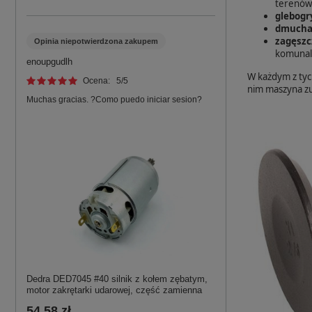
terenów
glebogr
dmuchaw
zagęszc
Opinia niepotwierdzona zakupem
komunal
enoupgudlh
W każdym z tyc
Ocena:
5
/5
nim maszyna zuż
Muchas gracias. ?Como puedo iniciar sesion?
Dedra DED7045 #40 silnik z kołem zębatym,
motor zakrętarki udarowej, część zamienna
54,58 zł