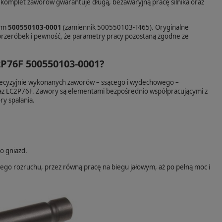
, komplet zaworów gwarantuje długą, bezawaryjną pracę silnika oraz
wym
500550103-0001
(zamiennik 500550103-T465). Oryginalne
 przeróbek i pewność, że parametry pracy pozostaną zgodne ze
2P76F 500550103-0001?
ecyzyjnie wykonanych zaworów – ssącego i wydechowego –
raz LC2P76F. Zawory są elementami bezpośrednio współpracującymi z
ry spalania.
o gniazd.
ego rozruchu, przez równą pracę na biegu jałowym, aż po pełną moc i