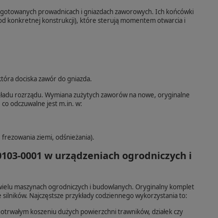
zygotowanych prowadnicach i gniazdach zaworowych. Ich końcówki
od konkretnej konstrukcji), które sterują momentem otwarcia i
tóra dociska zawór do gniazda.
kładu rozrządu. Wymiana zużytych zaworów na nowe, oryginalne
co odczuwalne jest m.in. w:
frezowania ziemi, odśnieżania).
103-0001 w urządzeniach ogrodniczych i
wielu maszynach ogrodniczych i budowlanych. Oryginalny komplet
ilników. Najczęstsze przykłady codziennego wykorzystania to:
gotrwałym koszeniu dużych powierzchni trawników, działek czy