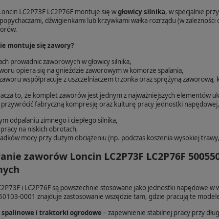
 Loncin LC2P73F LC2P76F montuje się w
głowicy silnika
, w specjalnie pr
 popychaczami, dźwigienkami lub krzywkami wałka rozrządu (w zależności 
worów.
ie montuje się zawory?
ch prowadnic zaworowych w głowicy silnika,
aworu opiera się na gnieździe zaworowym w komorze spalania,
zaworu współpracuje z uszczelniaczem trzonka oraz sprężyną zaworową, k
acza to, że komplet zaworów jest jednym z najważniejszych elementów u
 przywrócić fabryczną kompresję oraz kulturę pracy jednostki napędowej, 
zym odpalaniu zimnego i ciepłego silnika,
 pracy na niskich obrotach,
adków mocy przy dużym obciążeniu (np. podczas koszenia wysokiej trawy, 
anie zaworów Loncin LC2P73F LC2P76F 500550
nych
 LC2P73F i LC2P76F są powszechnie stosowane jako jednostki napędowe w 
103-0001 znajduje zastosowanie wszędzie tam, gdzie pracują te modele s
i spalinowe i traktorki ogrodowe
– zapewnienie stabilnej pracy przy dłu