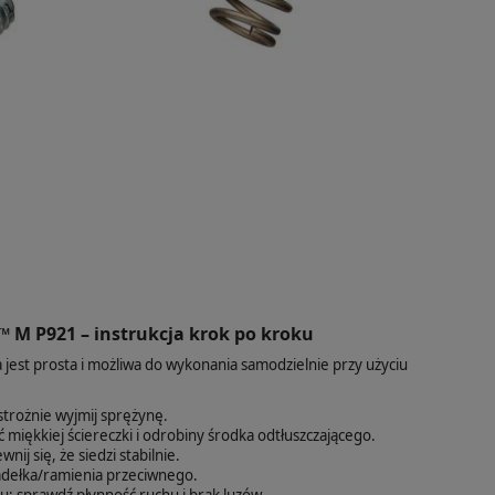
s™ M P921 – instrukcja krok po kroku
est prosta i możliwa do wykonania samodzielnie przy użyciu
strożnie wyjmij sprężynę.
 miękkiej ściereczki i odrobiny środka odtłuszczającego.
j się, że siedzi stabilnie.
dełka/ramienia przeciwnego.