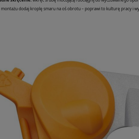
adne skręcenie:
wkręć śrubę mocującą i dociągnij do wyczuwalnego oporu
montażu dodaj kroplę smaru na oś obrotu – poprawi to kulturę pracy i w