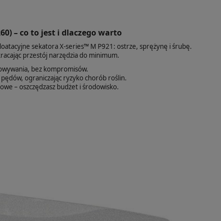
) – co to jest i dlaczego warto
atacyjne sekatora X‑series™ M P921: ostrze, sprężynę i śrubę.
kracając przestój narzędzia do minimum.
owywania, bez kompromisów.
 pędów, ograniczając ryzyko chorób roślin.
owe – oszczędzasz budżet i środowisko.