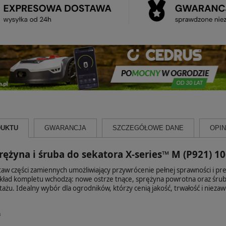
DUKTU
GWARANCJA
SZCZEGÓŁOWE DANE
OPINI
prężyna i śruba do sekatora X‑series™ M (P921) 
aw części zamiennych umożliwiający przywrócenie pełnej sprawności i pre
kład kompletu wchodzą: nowe ostrze tnące, sprężyna powrotna oraz śru
ażu. Idealny wybór dla ogrodników, którzy cenią jakość, trwałość i nieza
m