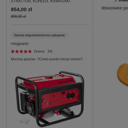
Dokł
STRATTON, KOHLER, KAWASAKI
Wskazówka:
po 
854,00 zł
899,00 zł
Opinia niepotwierdzona zakupem
mlxjgoantz
Ocena:
5
/5
Muchas gracias. ?Como puedo iniciar sesion?