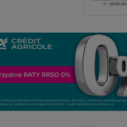
tel.:
+48 692 244