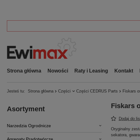
Strona główna
Nowości
Raty i Leasing
Kontakt
Jesteś tu:
Strona główna
Części
Części CEDRUS Parts
Fiskars o
Fiskars 
Asortyment
Dodaj do li
Narzedzia Ogrodnicze
Oryginalny zest
sekatora, gwara
Agregaty Prądotwórcze