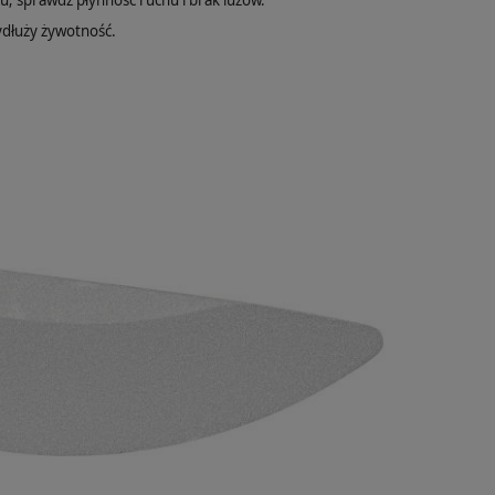
; sprawdź płynność ruchu i brak luzów.
ydłuży żywotność.