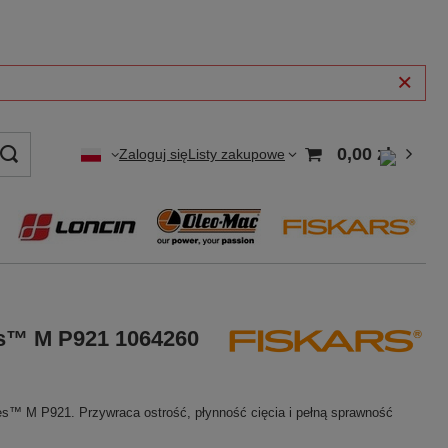
0,00 zł
Zaloguj się
Listy zakupowe
ies™ M P921 1064260
ies™ M P921. Przywraca ostrość, płynność cięcia i pełną sprawność