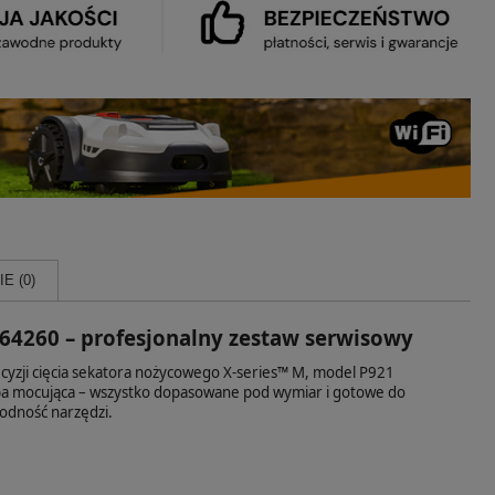
E (0)
1064260 – profesjonalny zestaw serwisowy
cyzji cięcia sekatora nożycowego X‑series™ M, model P921
ba mocująca – wszystko dopasowane pod wymiar i gotowe do
wodność narzędzi.