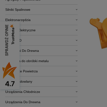
Silniki Spalinowe
Elektronarzędzia
SPRAWDŹ OPINIE
Pojazdy Elektryczne
RTV i AGD
Obrabiarki Do Drewna
Narzędzia do obróbki metalu
Osuszacze Powietrza
Sprzęt budowlany
4.7
Urządzenia Chłodnicze
Urządzenia Do Drewna