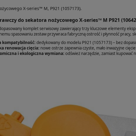
ożycowego X-series™ M, P921 (1057173).
awczy do sekatora nożycowego X‑series™ M P921 (1064260
 dopasowany komplet serwisowy zawierający trzy kluczowe elementy eksplo
jnemu spasowaniu zestaw przywraca fabryczną ostrość i płynność pracy, s
a kompatybilność:
dedykowany do modelu P921 (1057173) – bez dopas
ka renowacja cięcia:
nowe ostrze zapewnia czyste, mało inwazyjne cięcie
omiczna i ekologiczna wymiana:
odśwież narzędzie, zamiast kupować n