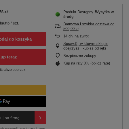
56 zł
Produkt Dostępny
Wysyłka
w
środę
brutto
/
szt.
Darmowa i szybka dostawa
od
500,00 zł
14
dni na zwrot
odaj do koszyka
Sprawdź, w którym sklepie
obejrzysz i kupisz od ręki
Bezpieczne zakupy
Kup na raty 0% (
oblicz ratę
)
ć także poprzez:
uj na firmę
nia potwierdź asortyment i cenę