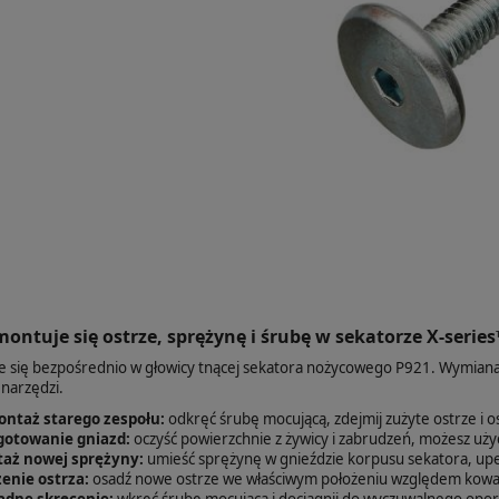
 montuje się ostrze, sprężynę i śrubę w sekatorze X‑serie
 się bezpośrednio w głowicy tnącej sekatora nożycowego P921. Wymiana j
narzędzi.
ntaż starego zespołu:
odkręć śrubę mocującą, zdejmij zużyte ostrze i o
gotowanie gniazd:
oczyść powierzchnie z żywicy i zabrudzeń, możesz użyć
aż nowej sprężyny:
umieść sprężynę w gnieździe korpusu sekatora, upewni
enie ostrza:
osadź nowe ostrze we właściwym położeniu względem kowa