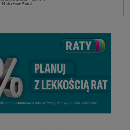
 454
lub
ewimax@wp.pl