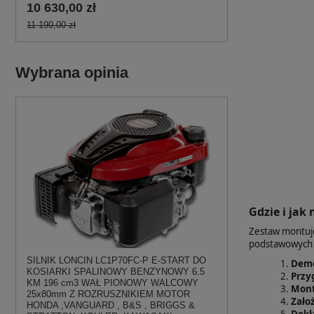
10 630,00 zł
11 190,00 zł
Wybrana opinia
Gdzie i jak
Zestaw montuje
podstawowych 
SILNIK LONCIN LC1P70FC-P E-START DO
Demo
KOSIARKI SPALINOWY BENZYNOWY 6.5
Przy
KM 196 cm3 WAŁ PIONOWY WALCOWY
Mont
25x80mm Z ROZRUSZNIKIEM MOTOR
Założ
HONDA ,VANGUARD , B&S , BRIGGS &