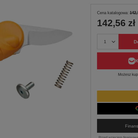
Cena katalogowa:
142,
142,56 zł
D
Możesz kupi
Finans
Przed wzięciem finansowa