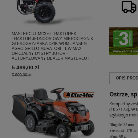
MASTERCUT MC370 TRAKTOREK
TRAKTOR JEDNOOSIOWY MIKROCIĄGNIK
GLEBOGRYZARKA DZIK WOM JANSEN
AGRO GRILLO MURATORI - EWIMAX -
OFICJALNY DYSTRYBUTOR -
AUTORYZOWANY DEALER MASTERCUT
5 499,00 zł
5 800,00 zł
OPIS PRO
Ostrze, s
Kompletny zest
(1057173). W s
szybkiego mont
Długość: 35 mm
Szerokość: 170 m
Waga: 60 g