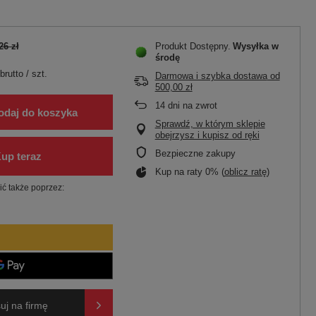
26 zł
Produkt Dostępny
Wysyłka
w
środę
brutto
/
szt.
Darmowa i szybka dostawa
od
500,00 zł
14
dni na zwrot
odaj do koszyka
Sprawdź, w którym sklepie
obejrzysz i kupisz od ręki
Bezpieczne zakupy
Kup na raty 0% (
oblicz ratę
)
ć także poprzez:
uj na firmę