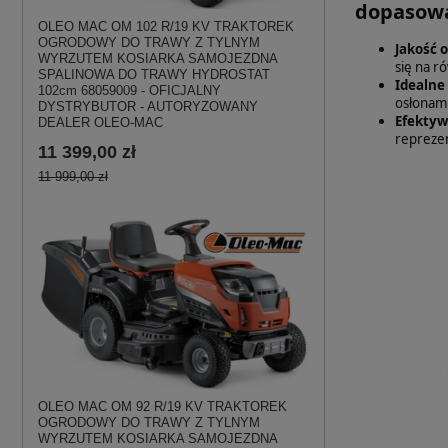
dopasowa
OLEO MAC OM 102 R/19 KV TRAKTOREK
OGRODOWY DO TRAWY Z TYLNYM
Jakość 
WYRZUTEM KOSIARKA SAMOJEZDNA
się na r
SPALINOWA DO TRAWY HYDROSTAT
Idealne
102cm 68059009 - OFICJALNY
osłonami
DYSTRYBUTOR - AUTORYZOWANY
Efekty
DEALER OLEO-MAC
reprezen
11 399,00 zł
11 999,00 zł
OLEO MAC OM 92 R/19 KV TRAKTOREK
OGRODOWY DO TRAWY Z TYLNYM
WYRZUTEM KOSIARKA SAMOJEZDNA