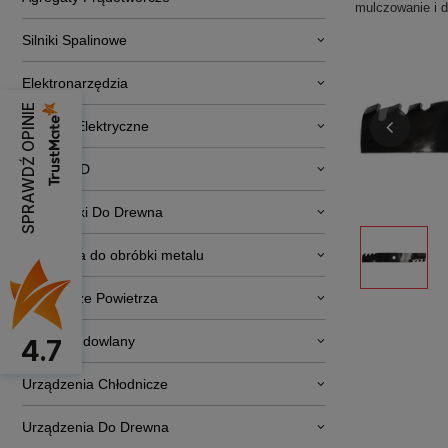
mulczowanie i d
Silniki Spalinowe
Elektronarzędzia
SPRAWDŹ OPINIE
Pojazdy Elektryczne
RTV i AGD
Obrabiarki Do Drewna
Narzędzia do obróbki metalu
Osuszacze Powietrza
Sprzęt budowlany
4.7
Urządzenia Chłodnicze
Urządzenia Do Drewna