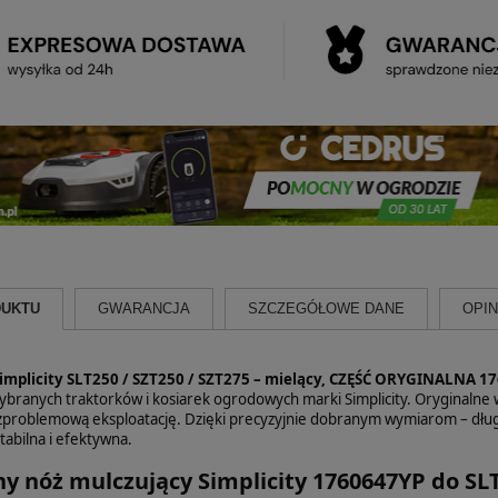
DUKTU
GWARANCJA
SZCZEGÓŁOWE DANE
OPINI
Simplicity SLT250 / SZT250 / SZT275 – mielący, CZĘŚĆ ORYGINALNA 1
wybranych traktorków i kosiarek ogrodowych marki Simplicity. Oryginalne
ezproblemową eksploatację. Dzięki precyzyjnie dobranym wymiarom – dług
stabilna i efektywna.
y nóż mulczujący Simplicity 1760647YP do SLT2