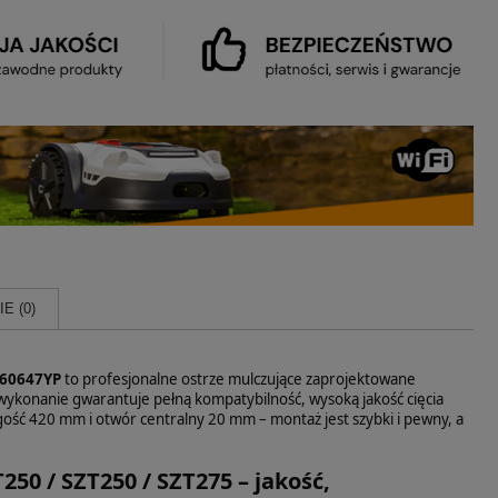
E (0)
760647YP
to profesjonalne ostrze mulczujące zaprojektowane
 wykonanie gwarantuje pełną kompatybilność, wysoką jakość cięcia
ość 420 mm i otwór centralny 20 mm – montaż jest szybki i pewny, a
50 / SZT250 / SZT275 – jakość,