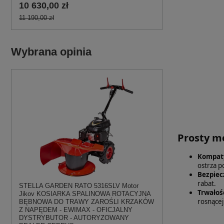
10 630,00 zł
11 190,00 zł
Wybrana opinia
Prosty m
Kompat
ostrza p
Bezpiec
rabat.
STELLA GARDEN RATO 5316SLV Motor
Trwałoś
Jikov KOSIARKA SPALINOWA ROTACYJNA
rosnącej
BĘBNOWA DO TRAWY ZAROŚLI KRZAKÓW
Z NAPĘDEM - EWIMAX - OFICJALNY
DYSTRYBUTOR - AUTORYZOWANY