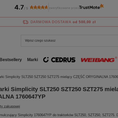
4.7
zweryfikowane przez
/
5
DARMOWA DOSTAWA
od 500,00 zł
Bestsellery
Marki
arki Simplicity SLT250 SZT250 SZT275 mielący CZĘŚĆ ORYGINALNA 1760
arki Simplicity SLT250 SZT250 SZT275 mie
LNA 1760647YP
sty zakupowej
 mulczujący Simplicity 1760647YP do traktorków SLT250, SZT250, SZT275. D