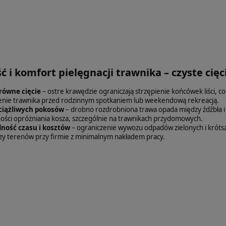
 i komfort pielęgnacji trawnika – czyste ci
 równe cięcie
– ostre krawędzie ograniczają strzępienie końcówek liści, c
nie trawnika przed rodzinnym spotkaniem lub weekendową rekreacją.
ciążliwych pokosów
– drobno rozdrobniona trawa opada między źdźbła i 
ości opróżniania kosza, szczególnie na trawnikach przydomowych.
ność czasu i kosztów
– ograniczenie wywozu odpadów zielonych i krótsz
czy terenów przy firmie z minimalnym nakładem pracy.