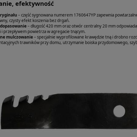
nie, efektywność
oryginału
– część sygnowana numerem 1760647YP zapewnia powtarzalne pa
ówny, czysty efekt koszenia bez drgań.
 dopasowanie
– długość 420 mm oraz otwór centralny 20 mm odpowiadają
 i przepływem powietrza w agregacie tnącym.
wne mulczowanie
– specjalnie wyprofilowane krawędzie tną i drobno rozd
tacyjnych trawników przy domu, utrzymanie boiska przydomowego, szyb