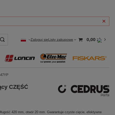
0,00 zł
Zaloguj się
Listy zakupowe
647YP
lący CZĘŚĆ
ługość 420 mm, otwór 20 mm. Gwarantuje czyste cięcie, efektywne