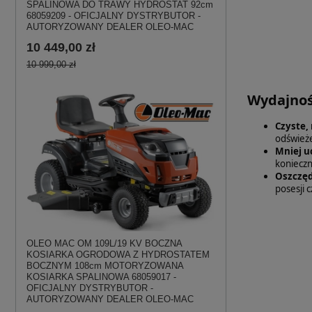
SPALINOWA DO TRAWY HYDROSTAT 92cm
68059209 - OFICJALNY DYSTRYBUTOR -
AUTORYZOWANY DEALER OLEO-MAC
10 449,00 zł
10 999,00 zł
Wydajność
Czyste,
odświeże
Mniej u
konieczn
Oszczęd
posesji 
OLEO MAC OM 109L/19 KV BOCZNA
KOSIARKA OGRODOWA Z HYDROSTATEM
BOCZNYM 108cm MOTORYZOWANA
KOSIARKA SPALINOWA 68059017 -
OFICJALNY DYSTRYBUTOR -
AUTORYZOWANY DEALER OLEO-MAC