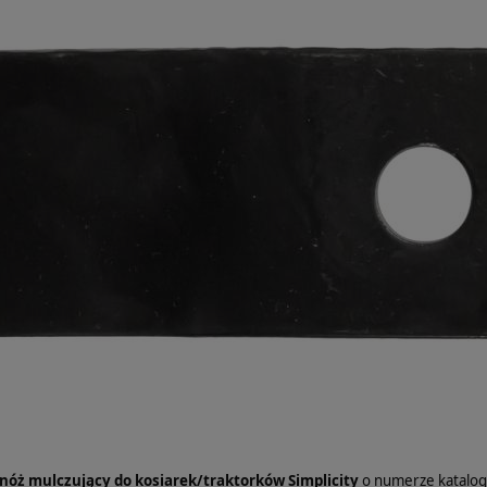
nóż mulczujący do kosiarek/traktorków Simplicity
o numerze katal