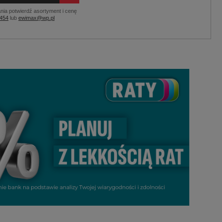
nia potwierdź asortyment i cenę
 454
lub
ewimax@wp.pl