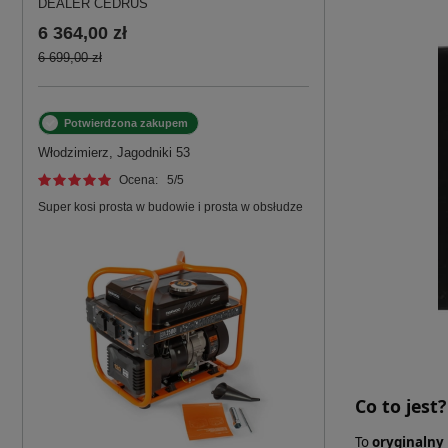
DEALER CEDRUS
6 364,00 zł
6 699,00 zł
Potwierdzona zakupem
Włodzimierz, Jagodniki 53
Ocena:
5
/5
Super kosi prosta w budowie i prosta w obsłudze
Co to jest?
To
oryginalny 