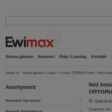
Strona główna
Nowości
Raty i Leasing
Kontakt
Jesteś tu:
Strona główna
Części
Części CEDRUS Parts
Nóż kosi
Nóż kosi
Asortyment
ORYGINA
Narzedzia Ogrodnicze
Dodaj do li
Oryginalny nóż
Agregaty Prądotwórcze