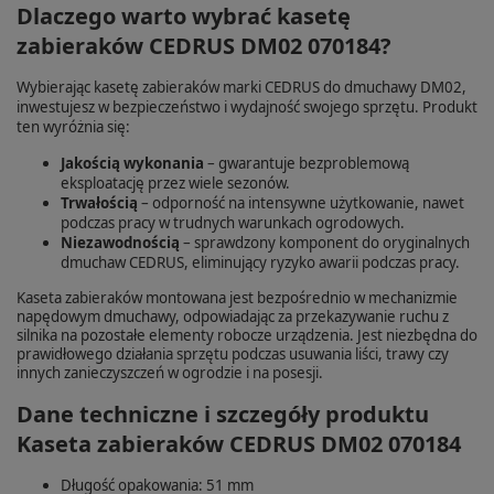
Dlaczego warto wybrać kasetę
zabieraków CEDRUS DM02 070184?
Wybierając kasetę zabieraków marki CEDRUS do dmuchawy DM02,
inwestujesz w bezpieczeństwo i wydajność swojego sprzętu. Produkt
ten wyróżnia się:
Jakością wykonania
– gwarantuje bezproblemową
eksploatację przez wiele sezonów.
Trwałością
– odporność na intensywne użytkowanie, nawet
podczas pracy w trudnych warunkach ogrodowych.
Niezawodnością
– sprawdzony komponent do oryginalnych
dmuchaw CEDRUS, eliminujący ryzyko awarii podczas pracy.
Kaseta zabieraków montowana jest bezpośrednio w mechanizmie
napędowym dmuchawy, odpowiadając za przekazywanie ruchu z
silnika na pozostałe elementy robocze urządzenia. Jest niezbędna do
prawidłowego działania sprzętu podczas usuwania liści, trawy czy
innych zanieczyszczeń w ogrodzie i na posesji.
Dane techniczne i szczegóły produktu
Kaseta zabieraków CEDRUS DM02 070184
Długość opakowania: 51 mm