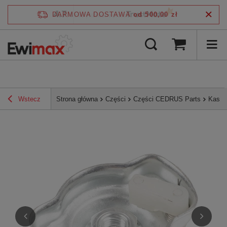
4.7
DARMOWA DOSTAWA
od 500,00 zł
/
5
zweryfikowane przez
Wstecz
Strona główna
Części
Części CEDRUS Parts
Kaset