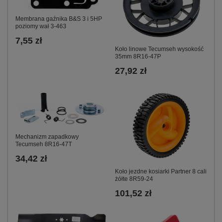
Membrana gaźnika B&S 3 i 5HP
poziomy wał 3-463
7,55 zł
Koło linowe Tecumseh wysokość
35mm 8R16-47P
27,92 zł
Mechanizm zapadkowy
Tecumseh 8R16-47T
34,42 zł
Koło jezdne kosiarki Partner 8 cali
żółte 8R59-24
101,52 zł