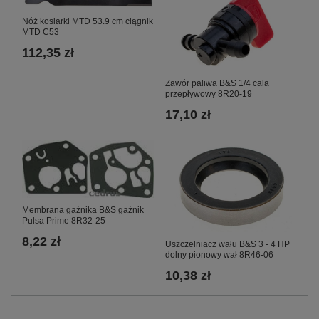
Nóż kosiarki MTD 53.9 cm ciągnik
MTD C53
112,35 zł
Zawór paliwa B&S 1/4 cala
przepływowy 8R20-19
17,10 zł
Membrana gaźnika B&S gaźnik
Pulsa Prime 8R32-25
8,22 zł
Uszczelniacz wału B&S 3 - 4 HP
dolny pionowy wał 8R46-06
10,38 zł