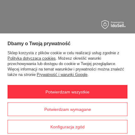
Dbamy o Twoją prywatność
Sklep korzysta z plików cookie w celu realizacji usług zgodnie z
Polityką dotyczącą cookies
. Możesz określić warunki
przechowywania lub dostępu do cookie w Twojej przeglądarce.
Więcej informacji na temat warunków i prywatności można znaleźć
także na stronie
Prywatność i warunki Google
.
Potwierdzam wszystkie
Prawdziwe
Potwierdzam wymagane
opinie klientów
4.8
/ 5.0
1791 opinii
Konfiguracja zgód