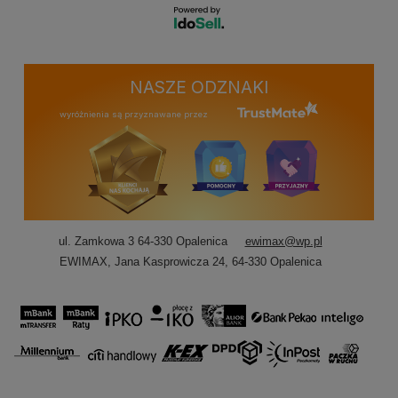
NASZE ODZNAKI
wyróżnienia są przyznawane przez
ul. Zamkowa 3 64-330 Opalenica
ewimax@wp.pl
EWIMAX
,
Jana Kasprowicza 24
,
64-330
Opalenica