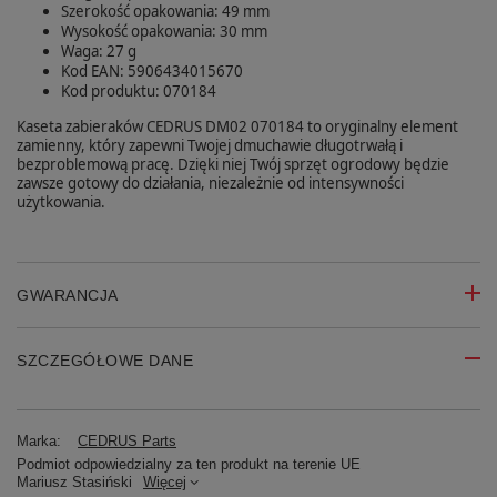
Szerokość opakowania: 49 mm
Wysokość opakowania: 30 mm
Waga: 27 g
Kod EAN: 5906434015670
Kod produktu: 070184
Kaseta zabieraków CEDRUS DM02 070184 to oryginalny element
zamienny, który zapewni Twojej dmuchawie długotrwałą i
bezproblemową pracę. Dzięki niej Twój sprzęt ogrodowy będzie
zawsze gotowy do działania, niezależnie od intensywności
użytkowania.
GWARANCJA
SZCZEGÓŁOWE DANE
Marka:
CEDRUS Parts
Podmiot odpowiedzialny za ten produkt na terenie UE
Mariusz Stasiński
Więcej