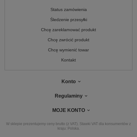
Status zamówienia
Śledzenie przesyłki
Chcę zareklamować produkt
Chcę zwrócić produkt
Chcę wymienić towar
Kontakt
Konto
Regulaminy
MOJE KONTO
W sklepie prezentujemy ceny brutto (z VAT).
Stawki VAT dla konsumentów z
kraju:
Polska
.