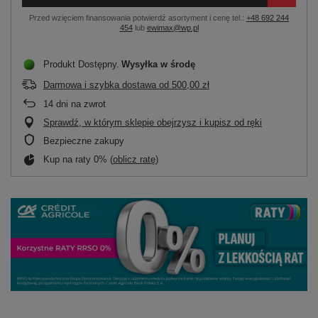
Przed wzięciem finansowania potwierdź asortyment i cenę tel.:
+48 692 244
454
lub
ewimax@wp.pl
Produkt Dostępny
Wysyłka
w środę
Darmowa i szybka dostawa
od
500,00 zł
14
dni na zwrot
Sprawdź, w którym sklepie obejrzysz i kupisz od ręki
Bezpieczne zakupy
Kup na raty 0% (
oblicz ratę
)