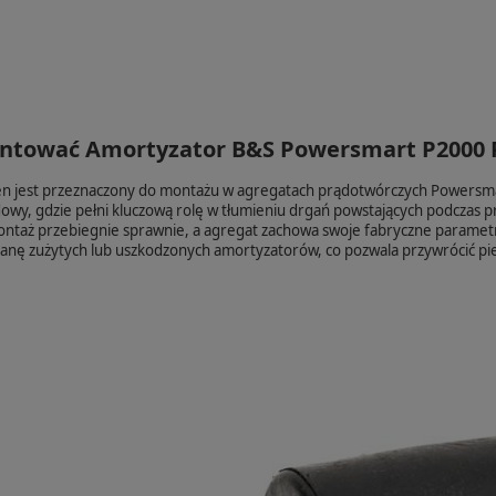
ntować Amortyzator B&S Powersmart P2000 
en jest przeznaczony do montażu w agregatach prądotwórczych Powersma
dowy, gdzie pełni kluczową rolę w tłumieniu drgań powstających podczas p
ntaż przebiegnie sprawnie, a agregat zachowa swoje fabryczne paramet
nę zużytych lub uszkodzonych amortyzatorów, co pozwala przywrócić pier