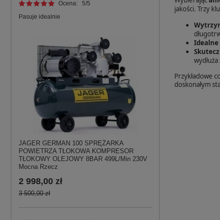
Ocena:
5
/5
jakości. Trzy k
Pasuje idealnie
Wytrzym
długotrw
Idealne
Skutecz
wydłuża 
Przykładowe co
doskonałym sta
JAGER GERMAN 100 SPRĘŻARKA
POWIETRZA TŁOKOWA KOMPRESOR
TŁOKOWY OLEJOWY 8BAR 499L/Min 230V
Mocna Rzecz
2 998,00 zł
3 500,00 zł