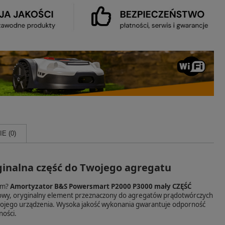
E (0)
inalna część do Twojego agregatu
ym?
Amortyzator B&S Powersmart P2000 P3000 mały CZĘŚĆ
ie nowy, oryginalny element przeznaczony do agregatów prądotwórczych
wojego urządzenia. Wysoka jakość wykonania gwarantuje odporność
ności.