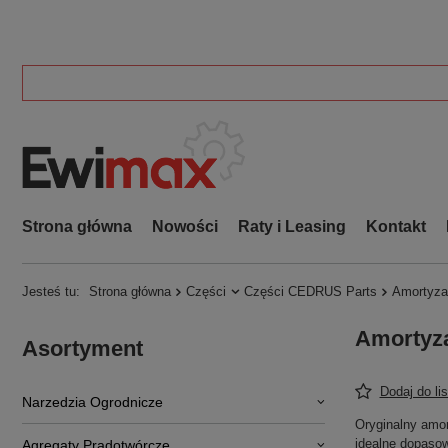
Strona główna
Nowości
Raty i Leasing
Kontakt
Jesteś tu:
Strona główna
Części
Części CEDRUS Parts
Amortyz
Amortyz
Asortyment
Dodaj do li
Narzedzia Ogrodnicze
Oryginalny amor
idealne dopasow
Agregaty Prądotwórcze