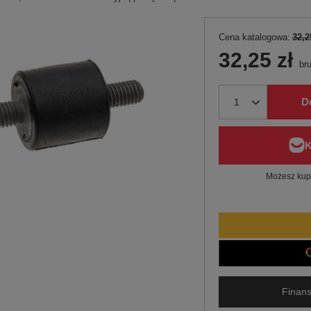
Cena katalogowa:
32,2
32,25 zł
bru
D
Możesz kupi
Finans