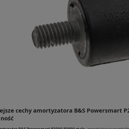
ejsze cechy amortyzatora B&S Powersmart P200
ność
rtyzator B&S Powersmart P2000 P3000 mały
, inwestujesz w oryginal