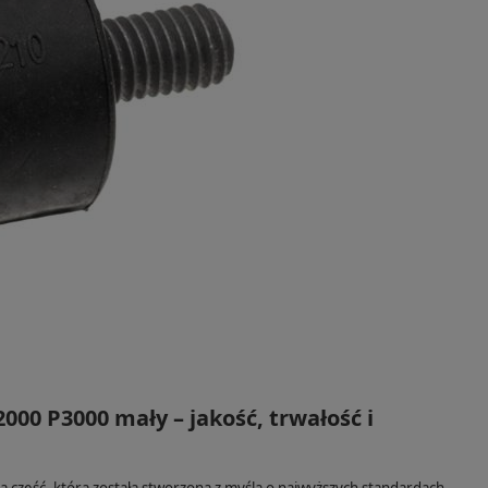
0 P3000 mały – jakość, trwałość i
ną część, która została stworzona z myślą o najwyższych standardach