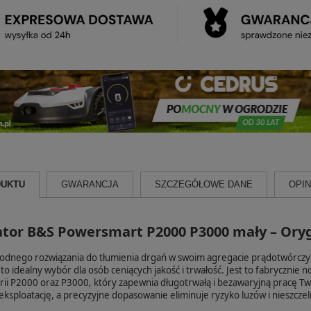
DUKTU
GWARANCJA
SZCZEGÓŁOWE DANE
OPINI
tor B&S Powersmart P2000 P3000 mały – Oryg
odnego rozwiązania do tłumienia drgań w swoim agregacie prądotwórcz
to idealny wybór dla osób ceniących jakość i trwałość. Jest to fabryczn
ii P2000 oraz P3000, który zapewnia długotrwałą i bezawaryjną pracę T
ksploatację, a precyzyjne dopasowanie eliminuje ryzyko luzów i nieszczel