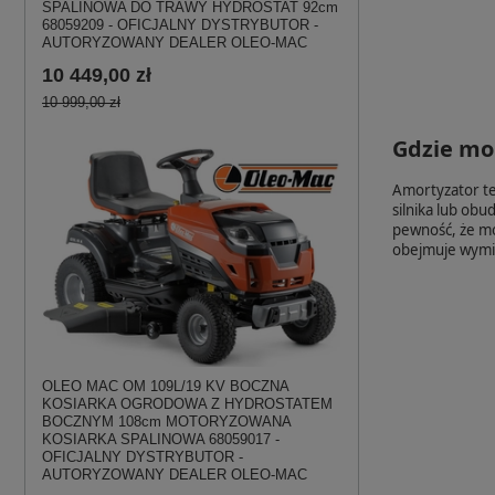
SPALINOWA DO TRAWY HYDROSTAT 92cm
68059209 - OFICJALNY DYSTRYBUTOR -
AUTORYZOWANY DEALER OLEO-MAC
10 449,00 zł
10 999,00 zł
Gdzie mo
Amortyzator t
silnika lub obu
pewność, że mo
obejmuje wymia
OLEO MAC OM 109L/19 KV BOCZNA
KOSIARKA OGRODOWA Z HYDROSTATEM
BOCZNYM 108cm MOTORYZOWANA
KOSIARKA SPALINOWA 68059017 -
OFICJALNY DYSTRYBUTOR -
AUTORYZOWANY DEALER OLEO-MAC