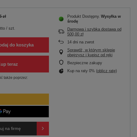
5 zł
Produkt Dostępny
Wysyłka
w
środę
tto
/
szt.
Darmowa i szybka dostawa
od
500,00 zł
14
dni na zwrot
odaj do koszyka
Sprawdź, w którym sklepie
obejrzysz i kupisz od ręki
Bezpieczne zakupy
Kup na raty 0% (
oblicz ratę
)
ć także poprzez:
uj na firmę