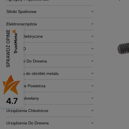
Silniki Spalinowe
Elektronarzędzia
SPRAWDŹ OPINIE
Pojazdy Elektryczne
RTV i AGD
Obrabiarki Do Drewna
Narzędzia do obróbki metalu
Osuszacze Powietrza
Sprzęt budowlany
4.7
Urządzenia Chłodnicze
Urządzenia Do Drewna