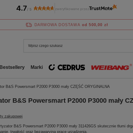
4.7
zweryfikowane przez
/
5
DARMOWA DOSTAWA
od 500,00 zł
Bestsellery
Marki
ator B&S Powersmart P2000 P3000 mały CZĘŚĆ ORYGINALNA
ator B&S Powersmart P2000 P3000 mały
sty zakupowej
tyzator B&S Powersmart P2000 P3000 mały 311426GS skutecznie tłumi drgania
anie, trwałość oraz bezawaryjną pracę urządzenia.