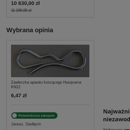
10 630,00 zł
11 190,00 zł
Wybrana opinia
Zawleczka aparatu koszącego Husqvarna
KN12
6,47 zł
Najważni
Potwierdzona zakupem
niezawod
Janusz, Siedlęcin
Wybierając
amo