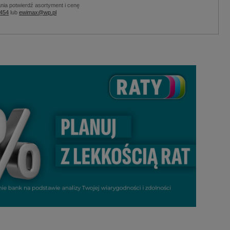
nia potwierdź asortyment i cenę
 454
lub
ewimax@wp.pl