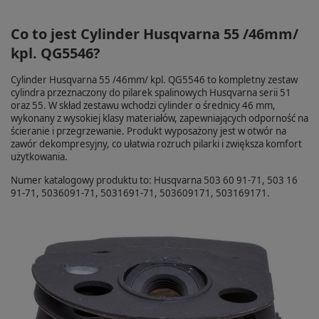
Co to jest Cylinder Husqvarna 55 /46mm/
kpl. QG5546?
Cylinder Husqvarna 55 /46mm/ kpl. QG5546 to kompletny zestaw
cylindra przeznaczony do pilarek spalinowych Husqvarna serii 51
oraz 55. W skład zestawu wchodzi cylinder o średnicy 46 mm,
wykonany z wysokiej klasy materiałów, zapewniających odporność na
ścieranie i przegrzewanie. Produkt wyposażony jest w otwór na
zawór dekompresyjny, co ułatwia rozruch pilarki i zwiększa komfort
użytkowania.
Numer katalogowy produktu to: Husqvarna 503 60 91-71, 503 16
91-71, 5036091-71, 5031691-71, 503609171, 503169171.