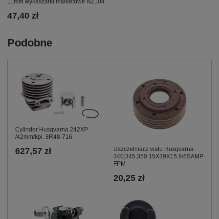
11mm wykaszarki marketowe NZ104
47,40 zł
Podobne
Cylinder Husqvarna 242XP
/42mm/kpl. 8R48-716
Uszczelniacz wału Husqvarna
627,57 zł
340;345;350 15X39X15.8/5SAMP
FPM
20,25 zł