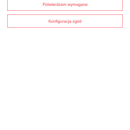
Chcę wymienić towar
Prawdziwe
Potwierdzam wymagane
opinie klientów
4.8
/ 5.0
Kontakt
1791 opinii
Konfiguracja zgód
Konto
Regulaminy
MOJE KONTO
W sklepie prezentujemy ceny brutto (z VAT).
Stawki VAT dla konsumentów z
kraju:
Polska
.
NASZE ODZNAKI
wyróżnienia są przyznawane przez