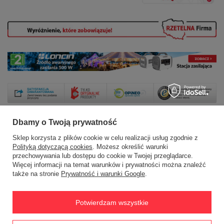
Dbamy o Twoją prywatność
Sklep korzysta z plików cookie w celu realizacji usług zgodnie z
Zamówienia
Polityką dotyczącą cookies
. Możesz określić warunki
przechowywania lub dostępu do cookie w Twojej przeglądarce.
Status zamówienia
Więcej informacji na temat warunków i prywatności można znaleźć
także na stronie
Prywatność i warunki Google
.
Śledzenie przesyłki
Chcę zareklamować produkt
Potwierdzam wszystkie
Chcę zwrócić produkt