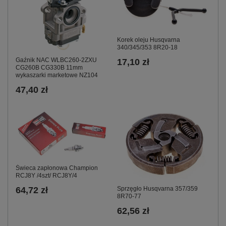
Korek oleju Husqvarna
340/345/353 8R20-18
Gaźnik NAC WLBC260-2ZXU
17,10 zł
CG260B CG330B 11mm
wykaszarki marketowe NZ104
47,40 zł
Świeca zapłonowa Champion
RCJ8Y /4szt/ RCJ8Y/4
64,72 zł
Sprzęgło Husqvarna 357/359
8R70-77
62,56 zł