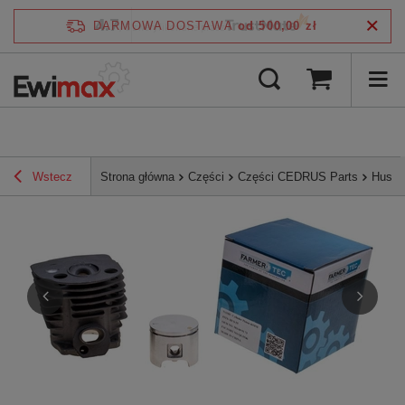
4.7
DARMOWA DOSTAWA
od 500,00 zł
/
5
zweryfikowane przez
Wstecz
Strona główna
Części
Części CEDRUS Parts
Husqv