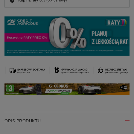
Kup na raty 0% (
oblicz ratę
)
OPIS PRODUKTU