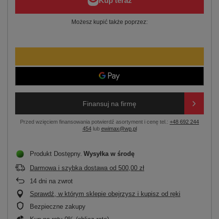
Możesz kupić także poprzez:
Finansuj na firmę
Przed wzięciem finansowania potwierdź asortyment i cenę tel.:
+48 692 244
454
lub
ewimax@wp.pl
Produkt Dostępny
Wysyłka
w środę
Darmowa i szybka dostawa
od
500,00 zł
14
dni na zwrot
Sprawdź, w którym sklepie obejrzysz i kupisz od ręki
Bezpieczne zakupy