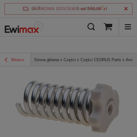
4.7
DARMOWA DOSTAWA
od 500,00 zł
/
5
zweryfikowane przez
Wstecz
Strona główna
Części
Części CEDRUS Parts
Amort