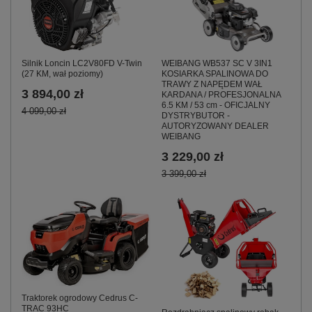
Silnik Loncin LC2V80FD V-Twin
WEIBANG WB537 SC V 3IN1
(27 KM, wał poziomy)
KOSIARKA SPALINOWA DO
TRAWY Z NAPĘDEM WAŁ
3 894,00 zł
KARDANA / PROFESJONALNA
6.5 KM / 53 cm - OFICJALNY
4 099,00 zł
DYSTRYBUTOR -
AUTORYZOWANY DEALER
WEIBANG
3 229,00 zł
3 399,00 zł
Traktorek ogrodowy Cedrus C-
TRAC 93HC