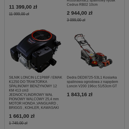
Rozdrabniacz spalinowy rębak
Cedrus RB02 10cm
11 399,00 zł
2 944,00 zł
11 999,00 zł
3 099,00 zł
SILNIK LONCIN LC1P88F / EMAK
Dedra DED8725-53L1 Kosiarka
K1250 DO TRAKTORKA
spalinowa ogrodowa z napędem
SPALINOWY BENZYNOWY 12
Loncin V200 196cc 51/53cm GT
KM 413 cm3
1 843,16 zł
JEDNOCYLINDROWY WAŁ
PIONOWY WALCOWY 25,4 mm
MOTOR HONDA ,VANGUARD ,
BRIGGS , KOHLER, KAWASAKI
1 661,00 zł
1 749,00 zł