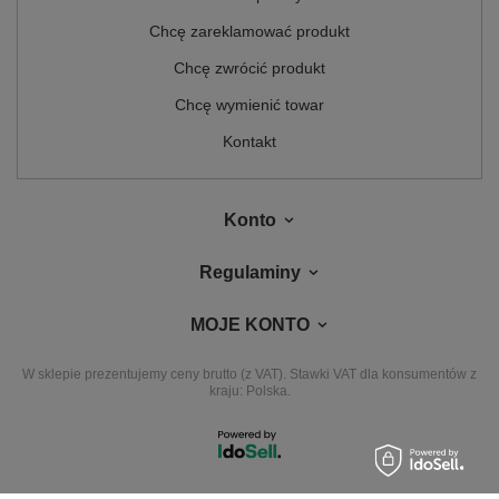
Chcę zareklamować produkt
Chcę zwrócić produkt
Chcę wymienić towar
Kontakt
Konto
Regulaminy
MOJE KONTO
W sklepie prezentujemy ceny brutto (z VAT).
Stawki VAT dla konsumentów z
kraju:
Polska
.