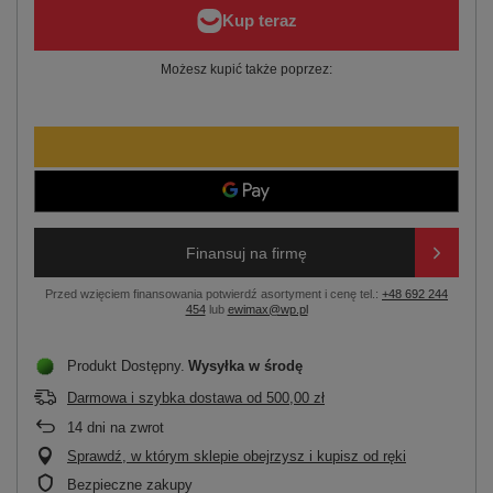
Możesz kupić także poprzez:
Finansuj na firmę
Przed wzięciem finansowania potwierdź asortyment i cenę tel.:
+48 692 244
454
lub
ewimax@wp.pl
Produkt Dostępny
Wysyłka
w środę
Darmowa i szybka dostawa
od
500,00 zł
14
dni na zwrot
Sprawdź, w którym sklepie obejrzysz i kupisz od ręki
Bezpieczne zakupy