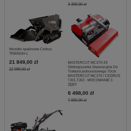
3 399,00 zł
Wozidło spalinowe Cedrus
TR800GH-L
21 849,00 zł
MASTERCUT MC370-25
Glebogryzarka Separacyjna Do
22 999,00 zł
Traktora jednoosiowego 70cm
MASTERCUT MC370 / CEDRUS
TJ01,TJ02 - MOCOWANIE 3
ZĘBY
6 498,00 zł
7 000,00 zł