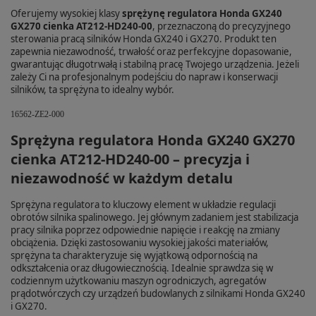
Oferujemy wysokiej klasy
sprężynę regulatora Honda GX240
GX270 cienka AT212-HD240-00
, przeznaczoną do precyzyjnego
sterowania pracą silników Honda GX240 i GX270. Produkt ten
zapewnia niezawodność, trwałość oraz perfekcyjne dopasowanie,
gwarantując długotrwałą i stabilną pracę Twojego urządzenia. Jeżeli
zależy Ci na profesjonalnym podejściu do napraw i konserwacji
silników, ta sprężyna to idealny wybór.
16562-ZE2-000
Sprężyna regulatora Honda GX240 GX270
cienka AT212-HD240-00 – precyzja i
niezawodność w każdym detalu
Sprężyna regulatora to kluczowy element w układzie regulacji
obrotów silnika spalinowego. Jej głównym zadaniem jest stabilizacja
pracy silnika poprzez odpowiednie napięcie i reakcję na zmiany
obciążenia. Dzięki zastosowaniu wysokiej jakości materiałów,
sprężyna ta charakteryzuje się wyjątkową odpornością na
odkształcenia oraz długowiecznością. Idealnie sprawdza się w
codziennym użytkowaniu maszyn ogrodniczych, agregatów
prądotwórczych czy urządzeń budowlanych z silnikami Honda GX240
i GX270.