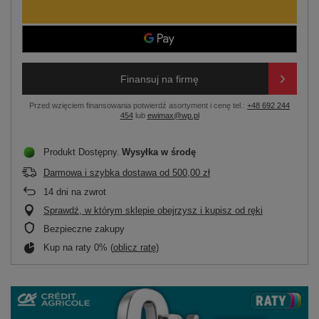
Finansuj na firmę
Przed wzięciem finansowania potwierdź asortyment i cenę tel.:
+48 692 244
454
lub
ewimax@wp.pl
Produkt Dostępny
Wysyłka
w środę
Darmowa i szybka dostawa
od
500,00 zł
14
dni na zwrot
Sprawdź, w którym sklepie obejrzysz i kupisz od ręki
Bezpieczne zakupy
Kup na raty 0% (
oblicz ratę
)