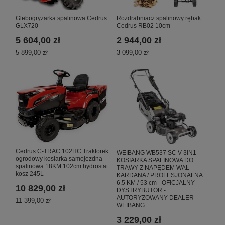
Glebogryzarka spalinowa Cedrus
Rozdrabniacz spalinowy rębak
GLX720
Cedrus RB02 10cm
5 604,00 zł
2 944,00 zł
5 899,00 zł
3 099,00 zł
Cedrus C-TRAC 102HC Traktorek
WEIBANG WB537 SC V 3IN1
ogrodowy kosiarka samojezdna
KOSIARKA SPALINOWA DO
spalinowa 18KM 102cm hydrostat
TRAWY Z NAPĘDEM WAŁ
kosz 245L
KARDANA / PROFESJONALNA
6.5 KM / 53 cm - OFICJALNY
10 829,00 zł
DYSTRYBUTOR -
AUTORYZOWANY DEALER
11 399,00 zł
WEIBANG
3 229,00 zł