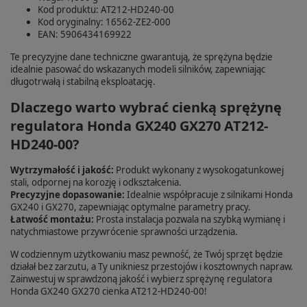
Kod produktu: AT212-HD240-00
Kod oryginalny: 16562-ZE2-000
EAN: 5906434169922
Te precyzyjne dane techniczne gwarantują, że sprężyna będzie
idealnie pasować do wskazanych modeli silników, zapewniając
długotrwałą i stabilną eksploatację.
Dlaczego warto wybrać cienką sprężynę
regulatora Honda GX240 GX270 AT212-
HD240-00?
Wytrzymałość i jakość:
Produkt wykonany z wysokogatunkowej
stali, odpornej na korozję i odkształcenia.
Precyzyjne dopasowanie:
Idealnie współpracuje z silnikami Honda
GX240 i GX270, zapewniając optymalne parametry pracy.
Łatwość montażu:
Prosta instalacja pozwala na szybką wymianę i
natychmiastowe przywrócenie sprawności urządzenia.
W codziennym użytkowaniu masz pewność, że Twój sprzęt będzie
działał bez zarzutu, a Ty unikniesz przestojów i kosztownych napraw.
Zainwestuj w sprawdzoną jakość i wybierz sprężynę regulatora
Honda GX240 GX270 cienka AT212-HD240-00!