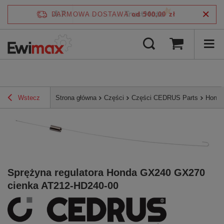
4.7
DARMOWA DOSTAWA
od 500,00 zł
/
5
zweryfikowane przez
Wstecz
Strona główna
Części
Części CEDRUS Parts
Honda
Sprężyna regulatora Honda GX240 GX270
cienka AT212-HD240-00