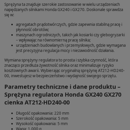
Sprężyna ta znajduje szerokie zastosowanie w wielu urządzeniach
napędzanych silnikami Honda GX240 i GX270. Doskonale sprawdza
się w:
agregatach prądotwórczych, gdzie zapewnia stabilną pracę i
płynność obrotów;
maszynach ogrodniczych, takich jak kosiarki czy glebogryzarki
– wpływając na równomierną pracę silnika;
urządzeniach budowlanych i przemysłowych, gdzie wymagana
jest precyzyjna regulacja mocy i niezawodność działania.
Wymiana sprężyny regulatora to prosta i szybka czynność, która
znacząco przedłuża żywotność silnika oraz minimalizuje ryzyko
kosztownych awarii. Wybierając oryginalną sprężynę AT212-HD240-
00, inwestujesz w bezpieczeństwo i wydajność swojego sprzętu.
Parametry techniczne i dane produktu –
Sprężyna regulatora Honda GX240 GX270
cienka AT212-HD240-00
Długość opakowania: 220 mm
Szerokość opakowania: 5 mm
Wysokość opakowania: 5 mm
Waga: 1,000 g