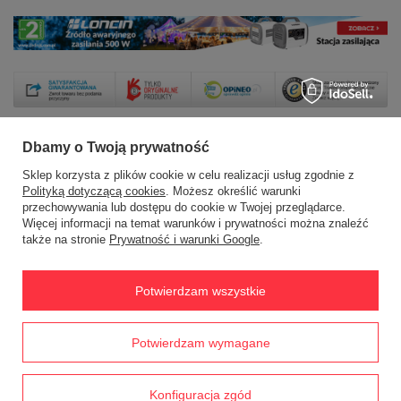
Dbamy o Twoją prywatność
Sklep korzysta z plików cookie w celu realizacji usług zgodnie z
Zamówienia
Polityką dotyczącą cookies
. Możesz określić warunki
przechowywania lub dostępu do cookie w Twojej przeglądarce.
Status zamówienia
Więcej informacji na temat warunków i prywatności można znaleźć
także na stronie
Prywatność i warunki Google
.
Śledzenie przesyłki
Chcę zareklamować produkt
Potwierdzam wszystkie
Chcę zwrócić produkt
Chcę wymienić towar
Prawdziwe
Potwierdzam wymagane
opinie klientów
4.8
/ 5.0
Kontakt
1791 opinii
Konfiguracja zgód