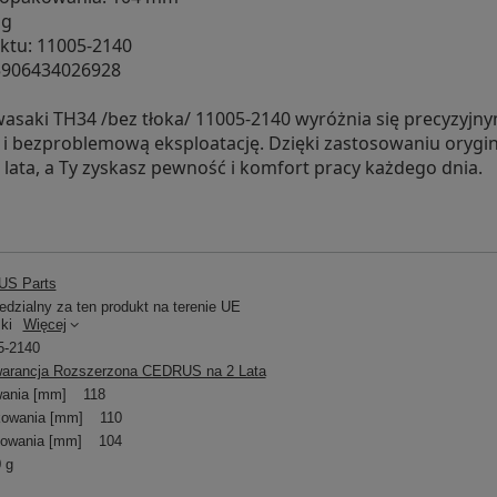
 g
ktu: 11005-2140
5906434026928
wasaki TH34 /bez tłoka/ 11005-2140 wyróżnia się precyzyj
 i bezproblemową eksploatację. Dzięki zastosowaniu orygina
 lata, a Ty zyskasz pewność i komfort pracy każdego dnia.
S Parts
dzialny za ten produkt na terenie UE
ki
Więcej
5-2140
arancja Rozszerzona CEDRUS na 2 Lata
ania [mm]
118
kowania [mm]
110
owania [mm]
104
 g