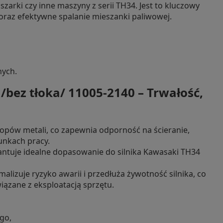
zarki czy inne maszyny z serii TH34. Jest to kluczowy
raz efektywne spalanie mieszanki paliwowej.
nych.
/bez tłoka/ 11005-2140 – Trwałość,
topów metali, co zapewnia odporność na ścieranie,
unkach pracy.
antuje idealne dopasowanie do silnika Kawasaki TH34
lizuje ryzyko awarii i przedłuża żywotność silnika, co
iązane z eksploatacją sprzętu.
go,