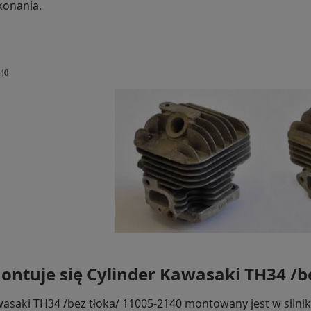
konania.
140
ontuje się Cylinder Kawasaki TH34 /b
wasaki TH34 /bez tłoka/ 11005-2140 montowany jest w si