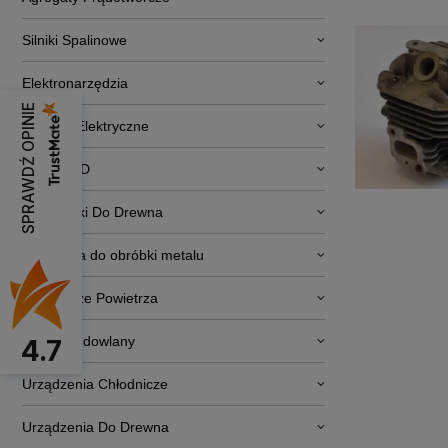
Silniki Spalinowe
Elektronarzędzia
SPRAWDŹ OPINIE
Pojazdy Elektryczne
RTV i AGD
Obrabiarki Do Drewna
Narzędzia do obróbki metalu
Osuszacze Powietrza
Sprzęt budowlany
4.7
Urządzenia Chłodnicze
Urządzenia Do Drewna