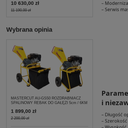
– Moderniza
10 630,00 zł
– Serwis ma
11 190,00 zł
Wybrana opinia
Paramet
MASTERCUT AU-GS50 ROZDRABNIACZ
i nieza
SPALINOWY REBAK DO GAŁĘZI 5cm / 6KM
1 899,00 zł
– Długość 
2 200,00 zł
– Szerokoś
– Wysokość