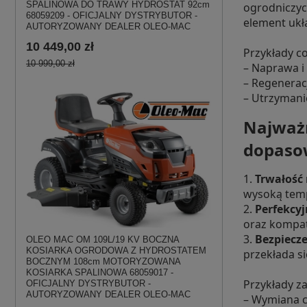
SPALINOWA DO TRAWY HYDROSTAT 92cm
ogrodniczych
68059209 - OFICJALNY DYSTRYBUTOR -
element ukł
AUTORYZOWANY DEALER OLEO-MAC
10 449,00 zł
Przykłady c
10 999,00 zł
– Naprawa i
– Regenerac
– Utrzymanie
Najważn
dopasow
1.
Trwałość
wysoką temp
2.
Perfekcy
oraz kompat
3.
Bezpiecz
OLEO MAC OM 109L/19 KV BOCZNA
KOSIARKA OGRODOWA Z HYDROSTATEM
przekłada s
BOCZNYM 108cm MOTORYZOWANA
KOSIARKA SPALINOWA 68059017 -
Przykłady z
OFICJALNY DYSTRYBUTOR -
AUTORYZOWANY DEALER OLEO-MAC
– Wymiana c