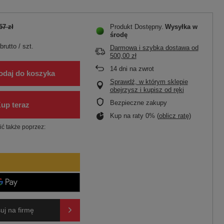
57 zł
Produkt Dostępny
Wysyłka
w
środę
brutto
/
szt.
Darmowa i szybka dostawa
od
500,00 zł
14
dni na zwrot
odaj do koszyka
Sprawdź, w którym sklepie
obejrzysz i kupisz od ręki
Bezpieczne zakupy
Kup na raty 0% (
oblicz ratę
)
ć także poprzez:
uj na firmę