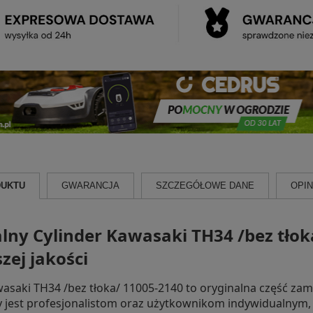
DUKTU
GWARANCJA
SZCZEGÓŁOWE DANE
OPINI
lny Cylinder Kawasaki TH34 /bez tłok
zej jakości
wasaki TH34 /bez tłoka/ 11005-2140 to oryginalna część za
jest profesjonalistom oraz użytkownikom indywidualnym, k