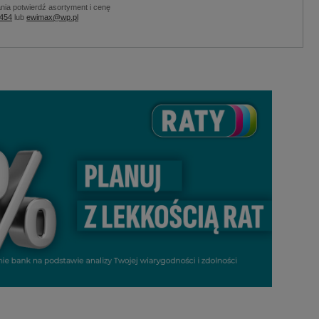
nia potwierdź asortyment i cenę
 454
lub
ewimax@wp.pl