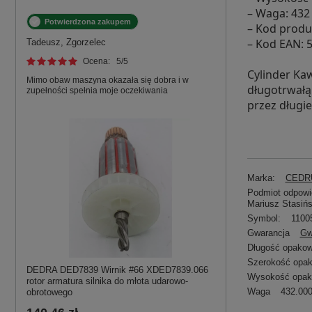
– Waga: 432
Potwierdzona zakupem
– Kod produ
– Kod EAN: 
Tadeusz, Zgorzelec
Ocena:
5
/5
Cylinder Ka
Mimo obaw maszyna okazała się dobra i w
długotrwałą
zupełności spełnia moje oczekiwania
przez długie
Marka:
CEDRU
Podmiot odpowie
Mariusz Stasińs
Symbol:
1100
Gwarancja
Gw
Długość opakow
Szerokość opa
DEDRA DED7839 Wirnik #66 XDED7839.066
Wysokość opak
rotor armatura silnika do młota udarowo-
Waga
432.000
obrotowego