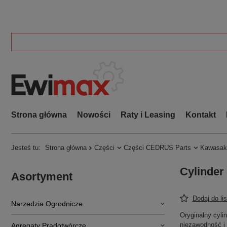
Strona główna
Nowości
Raty i Leasing
Kontakt
Jesteś tu:
Strona główna
Części
Części CEDRUS Parts
Kawasak
Cylinder
Asortyment
Dodaj do li
Narzedzia Ogrodnicze
Oryginalny cyli
niezawodność i
Agregaty Prądotwórcze