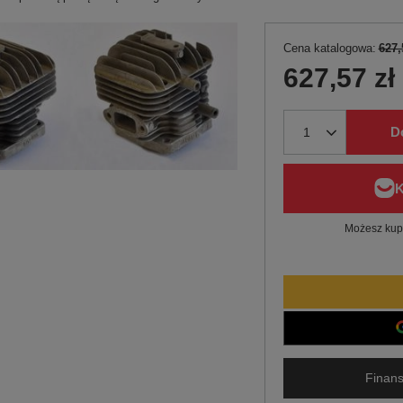
Cena katalogowa:
627,
627,57 zł
D
Możesz kupi
Finans