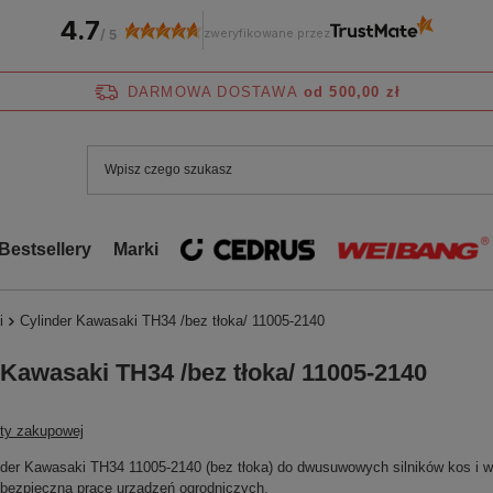
4.7
zweryfikowane przez
/
5
DARMOWA DOSTAWA
od 500,00 zł
Bestsellery
Marki
i
Cylinder Kawasaki TH34 /bez tłoka/ 11005-2140
 Kawasaki TH34 /bez tłoka/ 11005-2140
sty zakupowej
nder Kawasaki TH34 11005-2140 (bez tłoka) do dwusuwowych silników kos i 
 bezpieczną pracę urządzeń ogrodniczych.