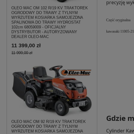
precyzję wy
OLEO MAC OM 102 R/19 KV TRAKTOREK
OGRODOWY DO TRAWY Z TYLNYM
WYRZUTEM KOSIARKA SAMOJEZDNA
Część oryginalna
SPALINOWA DO TRAWY HYDROSTAT
102cm 68059009 - OFICJALNY
kawasaki 11005-2
DYSTRYBUTOR - AUTORYZOWANY
DEALER OLEO-MAC
11 399,00 zł
11 999,00 zł
Gdzie m
OLEO MAC OM 92 R/19 KV TRAKTOREK
OGRODOWY DO TRAWY Z TYLNYM
Cylinder Ka
WYRZUTEM KOSIARKA SAMOJEZDNA