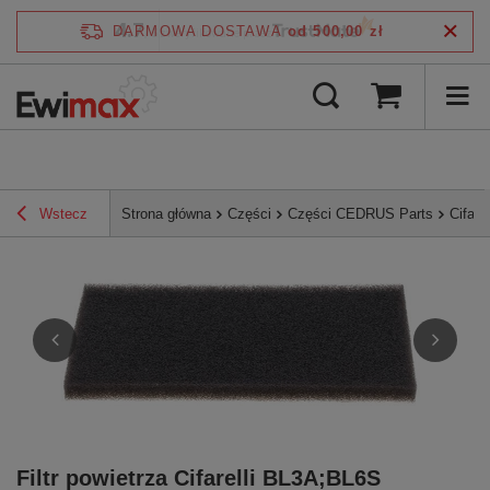
4.7
DARMOWA DOSTAWA
od 500,00 zł
/
5
zweryfikowane przez
Wstecz
Strona główna
Części
Części CEDRUS Parts
Cifarel
Filtr powietrza Cifarelli BL3A;BL6S