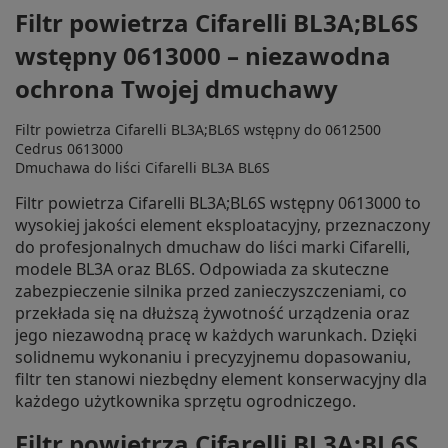
Filtr powietrza Cifarelli BL3A;BL6S
wstępny 0613000 – niezawodna
ochrona Twojej dmuchawy
Filtr powietrza Cifarelli BL3A;BL6S wstępny do 0612500
Cedrus 0613000
Dmuchawa do liści Cifarelli BL3A BL6S
Filtr powietrza Cifarelli BL3A;BL6S wstępny 0613000 to
wysokiej jakości element eksploatacyjny, przeznaczony
do profesjonalnych dmuchaw do liści marki Cifarelli,
modele BL3A oraz BL6S. Odpowiada za skuteczne
zabezpieczenie silnika przed zanieczyszczeniami, co
przekłada się na dłuższą żywotność urządzenia oraz
jego niezawodną pracę w każdych warunkach. Dzięki
solidnemu wykonaniu i precyzyjnemu dopasowaniu,
filtr ten stanowi niezbędny element konserwacyjny dla
każdego użytkownika sprzętu ogrodniczego.
Filtr powietrza Cifarelli BL3A;BL6S