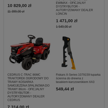
EWIMAX - OFICJALNY
10 829,00 zł
DYSTRYBUTOR -
AUTORYZOWANY DEALER
11 399,00 zł
LONCIN
1 471,00 zł
1 549,00 zł
CEDRUS C-TRAC 86MC
Fiskars X‑Series 1079159 łuparka
TRAKTOREK OGRODOWY DO
ścienna do drewna z
TRAWY KOSIARKA
tasakiem‑karczownikiem XA3
SAMOJEZDNA SPALINOWA DO
549,44 zł
TRAWY 86cm - OFICJALNY
DYSTRYBUTOR -
AUTORYZOWANY DEALER
CEDRUS
7 314,00 zł