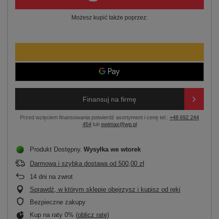
Możesz kupić także poprzez:
Finansuj na firmę
Przed wzięciem finansowania potwierdź asortyment i cenę tel.:
+48 692 244
454
lub
ewimax@wp.pl
Produkt Dostępny
Wysyłka
we wtorek
Darmowa i szybka dostawa
od
500,00 zł
14
dni na zwrot
Sprawdź, w którym sklepie obejrzysz i kupisz od ręki
Bezpieczne zakupy
Kup na raty 0% (
oblicz ratę
)