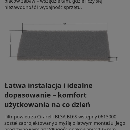
placów zabaw – wszędzie tam, gdzie liczy się
niezawodność i wydajność sprzętu.
Łatwa instalacja i idealne
dopasowanie – komfort
użytkowania na co dzień
Filtr powietrza Cifarelli BL3A;BL6S wstępny 0613000
został zaprojektowany z myślą o łatwym montażu. Jego
precyzyjne wymiary (długość opakowania: 125 mm,