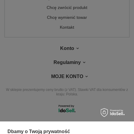
Chcę zwrócić produkt
Chcę wymienić towar
Kontakt
Konto
Regulaminy
MOJE KONTO
W sklepie prezentujemy ceny brutto (z VAT).
Stawki VAT dla konsumentów z
kraju:
Polska
.
NASZE ODZNAKI
Dbamy o Twoją prywatność