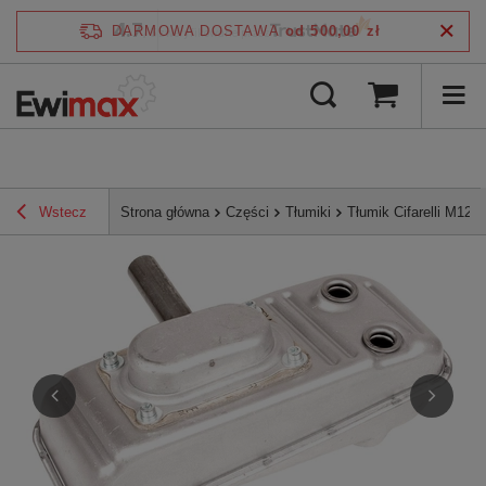
4.7
DARMOWA DOSTAWA
od 500,00 zł
/
5
zweryfikowane przez
Wstecz
Strona główna
Części
Tłumiki
Tłumik Cifarelli M12