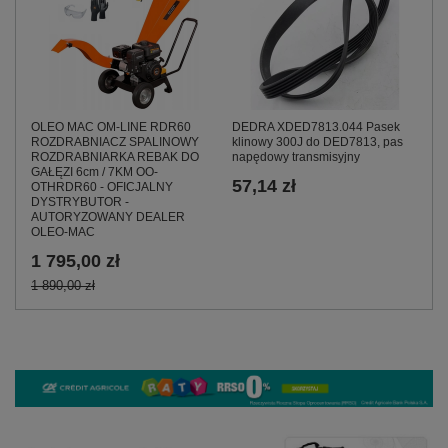
OLEO MAC OM-LINE RDR60
DEDRA XDED7813.044 Pasek
ROZDRABNIACZ SPALINOWY
klinowy 300J do DED7813, pas
ROZDRABNIARKA REBAK DO
napędowy transmisyjny
GAŁĘZI 6cm / 7KM OO-
57,14 zł
OTHRDR60 - OFICJALNY
DYSTRYBUTOR -
AUTORYZOWANY DEALER
OLEO-MAC
1 795,00 zł
1 890,00 zł