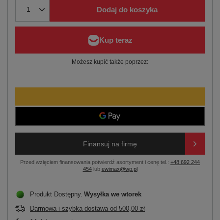
Dodaj do koszyka
Możesz kupić także poprzez:
Finansuj na firmę
Przed wzięciem finansowania potwierdź asortyment i cenę tel.:
+48 692 244
454
lub
ewimax@wp.pl
Produkt Dostępny
Wysyłka
we wtorek
Darmowa i szybka dostawa
od
500,00 zł