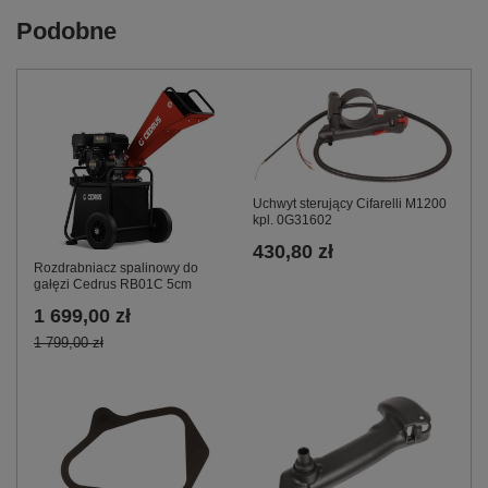
Podobne
Uchwyt sterujący Cifarelli M1200
kpl. 0G31602
430,80 zł
Rozdrabniacz spalinowy do
gałęzi Cedrus RB01C 5cm
1 699,00 zł
1 799,00 zł