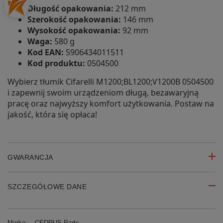
Długość opakowania:
212 mm
Szerokość opakowania:
146 mm
Wysokość opakowania:
92 mm
Waga:
580 g
Kod EAN:
5906434011511
Kod produktu:
0504500
Wybierz tłumik Cifarelli M1200;BL1200;V1200B 0504500
i zapewnij swoim urządzeniom długą, bezawaryjną
pracę oraz najwyższy komfort użytkowania. Postaw na
jakość, która się opłaca!
GWARANCJA
SZCZEGÓŁOWE DANE
Marka:
CEDRUS Parts