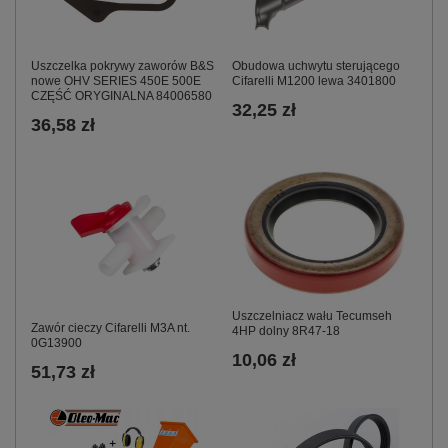
Uszczelka pokrywy zaworów B&S
Obudowa uchwytu sterującego
nowe OHV SERIES 450E 500E
Cifarelli M1200 lewa 3401800
CZĘŚĆ ORYGINALNA 84006580
32,25 zł
36,58 zł
Uszczelniacz wału Tecumseh
Zawór cieczy Cifarelli M3A nt.
4HP dolny 8R47-18
0G13900
10,06 zł
51,73 zł