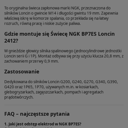
To oryginalna świeca zapłonowa marki NGK, przeznaczona do
silników Loncin o gwincie M14 i długości gwintu 19 mm. Zapewnia
właściwą iskrę w komorze spalania, co przekłada się na łatwy
rozruch, równą pracę i niskie zużycie paliwa.
Gdzie montuje się Świecę NGK BP7ES Loncin
2412?
W gnieździe głowicy silnika spalinowego (jednocylindrowe jednostki
Loncin serii G i 1P). Montaż odbywa się przy użyciu klucza 20,8 mm, z
zachowaniem przerwy 0,9 mm.
Zastosowanie
Dedykowana do silników Loncin G200, G240, G270, G340, G390,
G420 oraz 1P65, 1P70, używanych m.in. w kosiarkach,
glebogryzarkach, zagęszczarkach, pompach i agregatach
prądotwórczych.
FAQ – najczęstsze pytania
1. Jaki jest odstęp elektrod w NGK BP7ES?