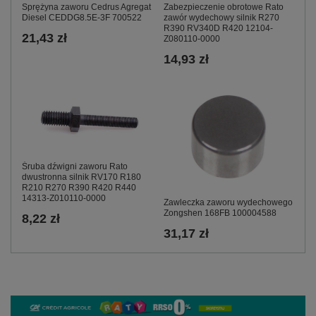
Sprężyna zaworu Cedrus Agregat
Zabezpieczenie obrotowe Rato
Diesel CEDDG8.5E-3F 700522
zawór wydechowy silnik R270
R390 RV340D R420 12104-
21,43 zł
Z080110-0000
14,93 zł
Śruba dźwigni zaworu Rato
dwustronna silnik RV170 R180
R210 R270 R390 R420 R440
14313-Z010110-0000
Zawleczka zaworu wydechowego
Zongshen 168FB 100004588
8,22 zł
31,17 zł