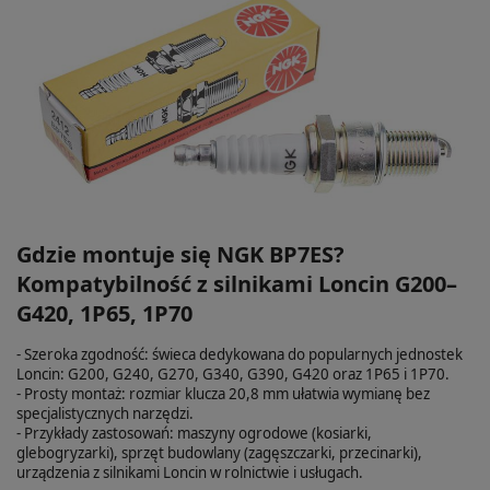
Gdzie montuje się NGK BP7ES?
Kompatybilność z silnikami Loncin G200–
G420, 1P65, 1P70
- Szeroka zgodność: świeca dedykowana do popularnych jednostek
Loncin: G200, G240, G270, G340, G390, G420 oraz 1P65 i 1P70.
- Prosty montaż: rozmiar klucza 20,8 mm ułatwia wymianę bez
specjalistycznych narzędzi.
- Przykłady zastosowań: maszyny ogrodowe (kosiarki,
glebogryzarki), sprzęt budowlany (zagęszczarki, przecinarki),
urządzenia z silnikami Loncin w rolnictwie i usługach.