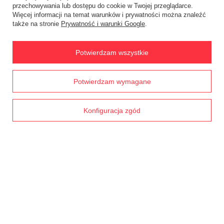
Śledzenie przesyłki
przechowywania lub dostępu do cookie w Twojej przeglądarce.
Więcej informacji na temat warunków i prywatności można znaleźć
Chcę zareklamować produkt
także na stronie
Prywatność i warunki Google
.
Chcę zwrócić produkt
Potwierdzam wszystkie
Chcę wymienić towar
Kontakt
Prawdziwe
Potwierdzam wymagane
opinie klientów
4.8
/ 5.0
Konto
1791 opinii
Konfiguracja zgód
Regulaminy
MOJE KONTO
W sklepie prezentujemy ceny brutto (z VAT).
Stawki VAT dla konsumentów z
kraju:
Polska
.