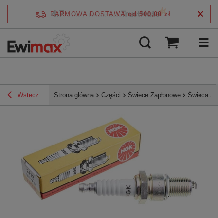
4.7
DARMOWA DOSTAWA
od 500,00 zł
/
5
zweryfikowane przez
Wstecz
Strona główna
Części
Świece Zapłonowe
Świeca za