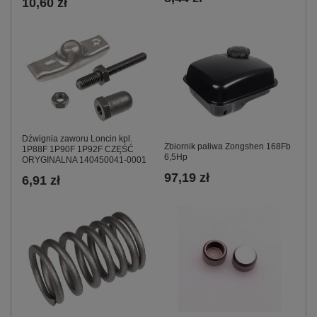
10,60 zł
Dźwignia zaworu Loncin kpl.
Zbiornik paliwa Zongshen 168Fb
1P88F 1P90F 1P92F CZĘŚĆ
6,5Hp
ORYGINALNA 140450041-0001
97,19 zł
6,91 zł