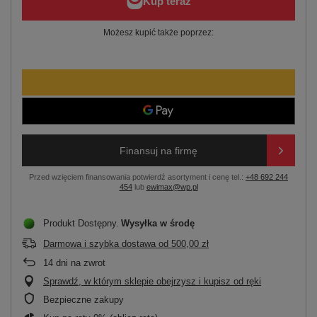
Możesz kupić także poprzez:
Finansuj na firmę
Przed wzięciem finansowania potwierdź asortyment i cenę tel.:
+48 692 244
454
lub
ewimax@wp.pl
Produkt Dostępny
Wysyłka
w środę
Darmowa i szybka dostawa
od
500,00 zł
14
dni na zwrot
Sprawdź, w którym sklepie obejrzysz i kupisz od ręki
Bezpieczne zakupy