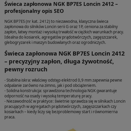
Świeca zapłonowa NGK BP7ES Loncin 2412 –
profesjonalny opis SEO
NGK BP7ES (nr kat. 2412) to niezawodna, klasyczna świeca
zapłonowa do silników Loncin serii G oraz 1P, ceniona za stabilny
zapłon, łatwy montaż i wysoką trwałość w ciężkich warunkach pracy.
Idealna do kosiarek, agregatów prądotwórczych, zagęszczarek,
glebogryzarek i maszyn budowlanych oraz ogrodniczych.
Świeca zapłonowa NGK BP7ES Loncin 2412
– precyzyjny zapłon, długa żywotność,
pewny rozruch
- Stabilna iskra: właściwy odstęp elektrod 0,9 mm zapewnia pewne
odpalanie zarówno na zimno, jak i pod obciążeniem.
- Solidna konstrukcja: sprawdzona technologia NGK gwarantuje
odporność na osady i wysoką temperaturę pracy.
- Niezawodność w praktyce: świetnie sprawdza się w silnikach Loncin
pracujących w agregatach prądotwórczych, zagęszczarkach czy
kosiarkach – kiedy liczy się bezproblemowy start i równomierna
praca.