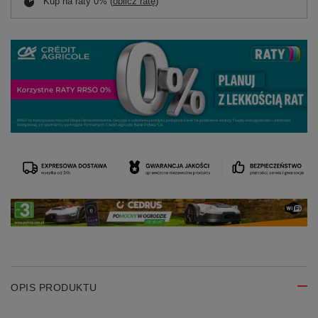
Kup na raty 0% (
oblicz ratę
)
OPIS PRODUKTU