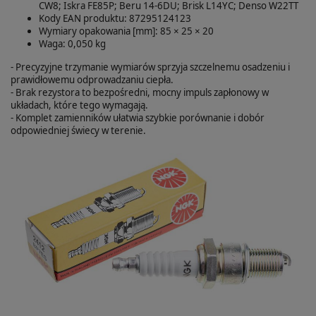
CW8; Iskra FE85P; Beru 14-6DU; Brisk L14YC; Denso W22TT
Kody EAN produktu: 87295124123
Wymiary opakowania [mm]: 85 × 25 × 20
Waga: 0,050 kg
- Precyzyjne trzymanie wymiarów sprzyja szczelnemu osadzeniu i
prawidłowemu odprowadzaniu ciepła.
- Brak rezystora to bezpośredni, mocny impuls zapłonowy w
układach, które tego wymagają.
- Komplet zamienników ułatwia szybkie porównanie i dobór
odpowiedniej świecy w terenie.