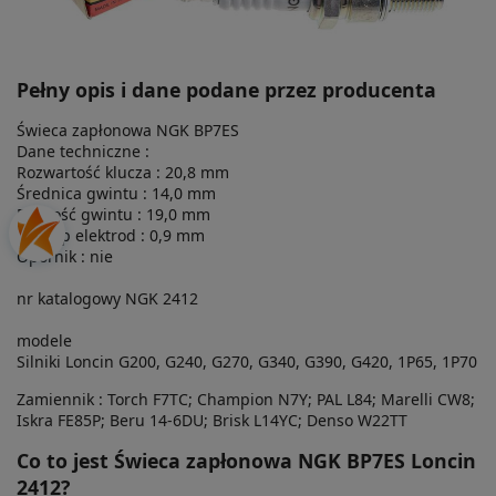
Pełny opis i dane podane przez producenta
Świeca zapłonowa NGK BP7ES
Dane techniczne :
Rozwartość klucza : 20,8 mm
Średnica gwintu : 14,0 mm
Długość gwintu : 19,0 mm
Odstęp elektrod : 0,9 mm
Opornik : nie
nr katalogowy NGK 2412
modele
Silniki Loncin G200, G240, G270, G340, G390, G420, 1P65, 1P70
Zamiennik : Torch F7TC; Champion N7Y; PAL L84; Marelli CW8;
Iskra FE85P; Beru 14-6DU; Brisk L14YC; Denso W22TT
Co to jest Świeca zapłonowa NGK BP7ES Loncin
2412?