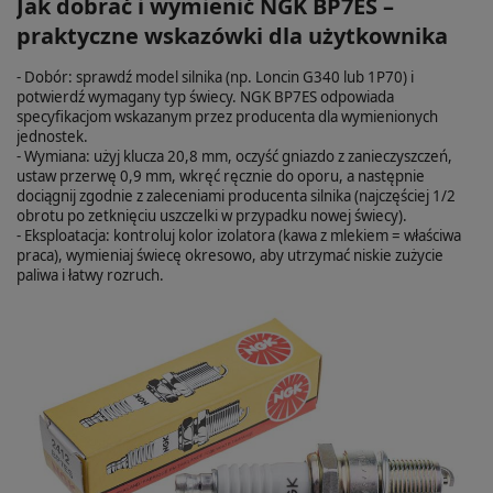
Jak dobrać i wymienić NGK BP7ES –
praktyczne wskazówki dla użytkownika
- Dobór: sprawdź model silnika (np. Loncin G340 lub 1P70) i
potwierdź wymagany typ świecy. NGK BP7ES odpowiada
specyfikacjom wskazanym przez producenta dla wymienionych
jednostek.
- Wymiana: użyj klucza 20,8 mm, oczyść gniazdo z zanieczyszczeń,
ustaw przerwę 0,9 mm, wkręć ręcznie do oporu, a następnie
dociągnij zgodnie z zaleceniami producenta silnika (najczęściej 1/2
obrotu po zetknięciu uszczelki w przypadku nowej świecy).
- Eksploatacja: kontroluj kolor izolatora (kawa z mlekiem = właściwa
praca), wymieniaj świecę okresowo, aby utrzymać niskie zużycie
paliwa i łatwy rozruch.