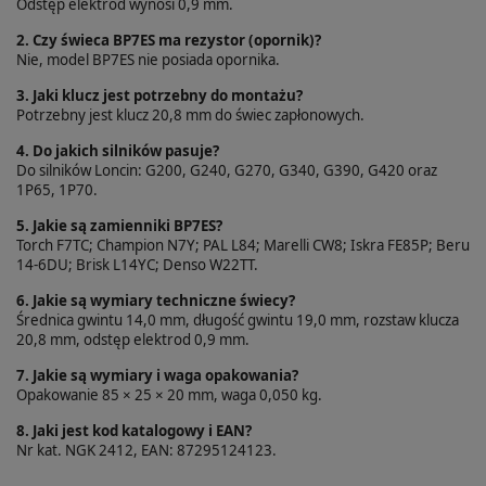
Odstęp elektrod wynosi 0,9 mm.
2. Czy świeca BP7ES ma rezystor (opornik)?
Nie, model BP7ES nie posiada opornika.
3. Jaki klucz jest potrzebny do montażu?
Potrzebny jest klucz 20,8 mm do świec zapłonowych.
4. Do jakich silników pasuje?
Do silników Loncin: G200, G240, G270, G340, G390, G420 oraz
1P65, 1P70.
5. Jakie są zamienniki BP7ES?
Torch F7TC; Champion N7Y; PAL L84; Marelli CW8; Iskra FE85P; Beru
14-6DU; Brisk L14YC; Denso W22TT.
6. Jakie są wymiary techniczne świecy?
Średnica gwintu 14,0 mm, długość gwintu 19,0 mm, rozstaw klucza
20,8 mm, odstęp elektrod 0,9 mm.
7. Jakie są wymiary i waga opakowania?
Opakowanie 85 × 25 × 20 mm, waga 0,050 kg.
8. Jaki jest kod katalogowy i EAN?
Nr kat. NGK 2412, EAN: 87295124123.