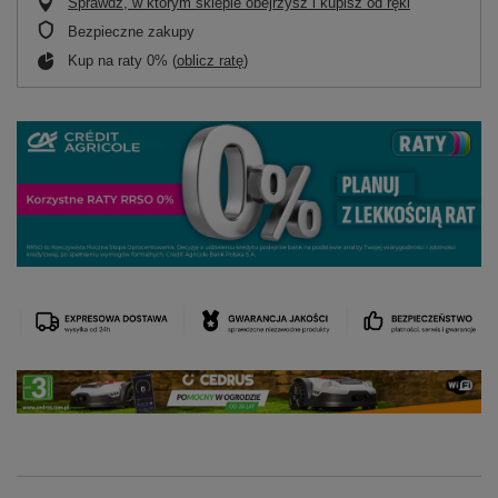
Sprawdź, w którym sklepie obejrzysz i kupisz od ręki
Bezpieczne zakupy
Kup na raty 0% (
oblicz ratę
)