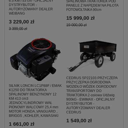
6.5 KM / 53 cm - OFICJALNY
SPALINOWA TRAKTOREK POD
DYSTRYBUTOR -
PANELE Z NAPĘDEM NA PILOTA
AUTORYZOWANY DEALER
FOTOWOLTAIKA 90cm
WEIBANG
15 999,00 zł
3 229,00 zł
19 000,00 zł
3 399,00 zł
CEDRUS SP22103 PRZYCZEPA
PRZYCZEPKA OGRODOWA
SILNIK LONCIN LC1P88F / EMAK
WOZIDŁO WÓZEK OGRODOWY
K1250 DO TRAKTORKA
TRANSPORTOWY DO
SPALINOWY BENZYNOWY 12
TRAKTORKA 2-osiowa Udźwig
KM 413 cm3
900kG - EWIMAX - OFICJALNY
JEDNOCYLINDROWY WAŁ
DYSTRYBUTOR -
PIONOWY WALCOWY 25,4 mm
AUTORYZOWANY DEALER
MOTOR HONDA ,VANGUARD ,
CEDRUS
BRIGGS , KOHLER, KAWASAKI
1 549,00 zł
1 661,00 zł