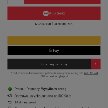
Możesz kupić także poprzez:
Finansuj na firmę
Przed wzięciem finansowania potwierdź asortyment i cenę tel.:
+48 692 244
454
lub
ewimax@wp.pl
Produkt Dostępny
Wysyłka
w środę
Darmowa i szybka dostawa
od
500,00 zł
14
dni na zwrot