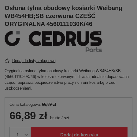
Osłona tylna obudowy kosiarki Weibang
WB454HB;SB czerwona CZĘŚĆ
ORYGINALNA 4560111030K/46
Dodaj do listy zakupowej
Oryginalna osłona tylna obudowy kosiarki Weibang WB454HB/SB
(4560111030K/46) w kolorze czerwonym. Trwała, idealnie dopasowana
część, poprawia bezpieczeństwo pracy i chroni kosiarkę przed
uszkodzeniami.
Cena katalogowa:
66,89 zł
66,89 zł
brutto
/
szt.
Dodaj do koszyka