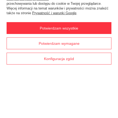
przechowywania lub dostępu do cookie w Twojej przeglądarce.
Więcej informacji na temat warunków i prywatności można znaleźć
także na stronie
Prywatność i warunki Google
.
Zamówienia
Status zamówienia
Potwierdzam wszystkie
Śledzenie przesyłki
Prawdziwe
Potwierdzam wymagane
Chcę zareklamować produkt
opinie klientów
4.8
/ 5.0
Chcę zwrócić produkt
1790 opinii
Konfiguracja zgód
Chcę wymienić towar
Kontakt
Konto
Regulaminy
MOJE KONTO