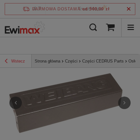
4.7
DARMOWA DOSTAWA
od 500,00 zł
/
5
zweryfikowane przez
Wstecz
Strona główna
Części
Części CEDRUS Parts
Osłon