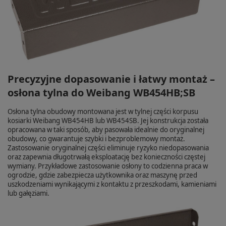
Precyzyjne dopasowanie i łatwy montaż –
osłona tylna do Weibang WB454HB;SB
Osłona tylna obudowy montowana jest w tylnej części korpusu
kosiarki Weibang WB454HB lub WB454SB. Jej konstrukcja została
opracowana w taki sposób, aby pasowała idealnie do oryginalnej
obudowy, co gwarantuje szybki i bezproblemowy montaż.
Zastosowanie oryginalnej części eliminuje ryzyko niedopasowania
oraz zapewnia długotrwałą eksploatację bez konieczności częstej
wymiany. Przykładowe zastosowanie osłony to codzienna praca w
ogrodzie, gdzie zabezpiecza użytkownika oraz maszynę przed
uszkodzeniami wynikającymi z kontaktu z przeszkodami, kamieniami
lub gałęziami.