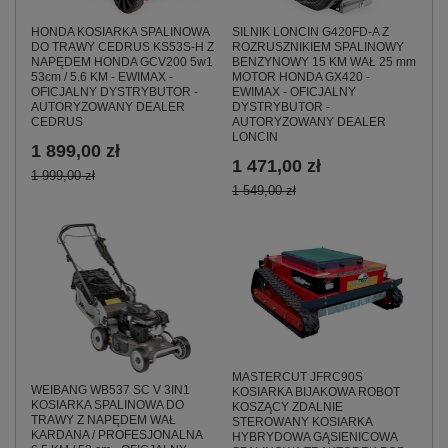
HONDA KOSIARKA SPALINOWA
SILNIK LONCIN G420FD-A Z
DO TRAWY CEDRUS KS53S-H Z
ROZRUSZNIKIEM SPALINOWY
NAPĘDEM HONDA GCV200 5w1
BENZYNOWY 15 KM WAŁ 25 mm
53cm / 5.6 KM - EWIMAX -
MOTOR HONDA GX420 -
OFICJALNY DYSTRYBUTOR -
EWIMAX - OFICJALNY
AUTORYZOWANY DEALER
DYSTRYBUTOR -
CEDRUS
AUTORYZOWANY DEALER
LONCIN
1 899,00 zł
1 471,00 zł
1 999,00 zł
1 549,00 zł
MASTERCUT JFRC90S
WEIBANG WB537 SC V 3IN1
KOSIARKA BIJAKOWA ROBOT
KOSIARKA SPALINOWA DO
KOSZĄCY ZDALNIE
TRAWY Z NAPĘDEM WAŁ
STEROWANY KOSIARKA
KARDANA / PROFESJONALNA
HYBRYDOWA GĄSIENICOWA