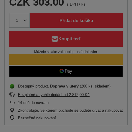
CZK 303.00
s DPH
/
ks.
Přidat do košíku
Můžete si také zakoupit prostřednictvím:
Dostupný produkt
Doprava
v úterý
(200 ks. skladem)
Bezplatné a rychlé dodání
od
2 812,00 Kč
14
dnů do návratu
Zkontrolujte, ve kterém obchodě se budete dívat a nakupovat
Bezpečné nakupování