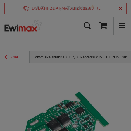
4.7
DODÁNÍ ZDARMA
od 2 812,00 Kč
/
5
ověřeno podle
Zpět
Domovská stránka
Díly
Náhradní díly CEDRUS Parts