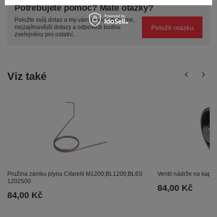
Potřebujete pomoc? Máte otázky?
Položte svůj dotaz a my vám ihned odpovíme,
Položit otázku
nejzajímavější dotazy a odpovědi budou
zveřejněny pro ostatní..
Viz také
Pružina zámku plynu Cifarelli M1200;BL1200;BL6S
Ventil nádrže na kapa
1202500
84,00 Kč
84,00 Kč