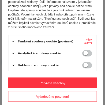
personalizaci reklamy. Další informace naleznete v [zásadách
ochrany osobních údajů](/cze-privacy-and-cookie-notice.html).
Přijetím této zprávy souhlasíte s jejich ukládáním ve vašem
počítači. Podmínky jejich ukládání nebo přístupu k nim můžete
určit kliknutím na záložku "Konfigurace souhlasů". Svůj souhlas
Přidejte vlastní obrázek produktu:
můžete kdykoli odvolat vymazáním souborů cookie z prohlížeče
z příslušného koncového zařízení.
Vždy
Funkční soubory cookie (povinné)
aktivní
Vaše jméno
Analytické soubory cookie
Váš e-mail
Reklamní soubory cookie
Odeslat zpětnou vazbu
Potvrďte všechny
POLOŽIT OTÁZKU
Vyžadováno potvrzení