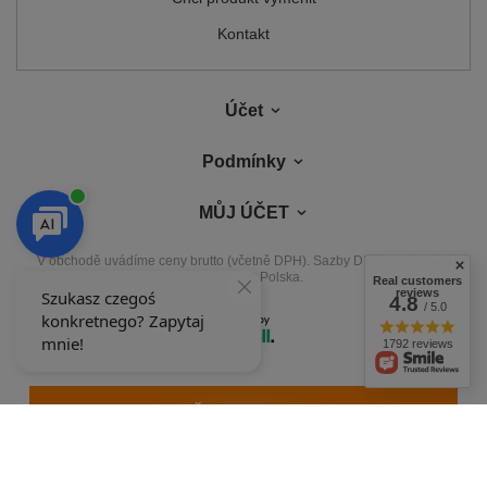
Kontakt
Účet
Podmínky
MŮJ ÚČET
V obchodě uvádíme ceny brutto (včetně DPH).
Sazby DPH pro domácí
spotřebitele:
Polska
.
Real customers
reviews
4.8
/ 5.0
1792 reviews
NAŠE ODZNAKY
Odznaky uděluje