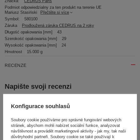
Značka:
CEDRUS Parts
Podmiot odpowiedzialny za ten produkt na terenie UE
Mariusz Stasiński
Přečtěte si více
Symbol:
580100
Záruka
Prodloužená záruka CEDRUS na 2 roky
Długość opakowania [mm]
43
Szerokość opakowania [mm]
29
Wysokość opakowania [mm]
24
Hmotnost
15.000 g
RECENZE
Napište svoji recenzi
Vaše hodnocení:
Konfigurace souhlasů
5/5
Soubory cookie používáme pro správné fungování webových
stránek, abychom mohli nabízet sociální funkce, analyzovat
Obsah vašeho názoru
návštěvnost a provádět marketingové aktivity - jak my, tak naši
důvěryhodní partneři. Soubory cookie se také používají k