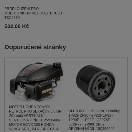
PRODLOUŽENÍ PRO
MULTIFUNKČNÍ PILU MASTERCUT
TBC533M
502,00 Kč
Doporučené stránky
MOTOR HONDA GCV200
OLEJOVÝ FILTR LONCIN krátký
PETROL PRO SEKAČKY 5,6 HP
1P92F 2P80F 2P82F 1P88F
201 cm3 VERTIKÁLNÍ
1P90F-1 1P92F LC2P76F
VENTILOVÁ HŘÍDEL 25x85mm
LC2P77F 2P80F 2P82F
MOTOR GCVX 200 HONDA ,
ORIGINÁLNÍ DÍL 150350046-
VANGUARD , B&S , BRIGGS &