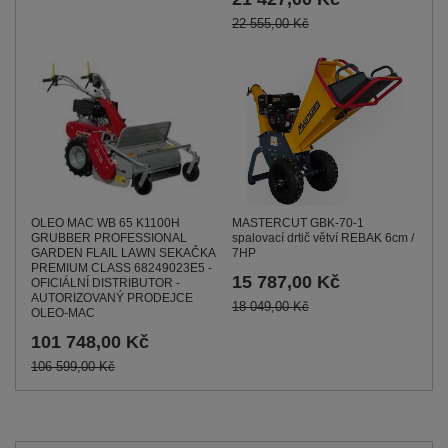
22 555,00 Kč
OLEO MAC WB 65 K1100H
MASTERCUT GBK-70-1
GRUBBER PROFESSIONAL
spalovací drtič větví REBAK 6cm /
GARDEN FLAIL LAWN SEKAČKA
7HP
PREMIUM CLASS 68249023E5 -
15 787,00 Kč
OFICIÁLNÍ DISTRIBUTOR -
AUTORIZOVANÝ PRODEJCE
18 049,00 Kč
OLEO-MAC
101 748,00 Kč
106 599,00 Kč