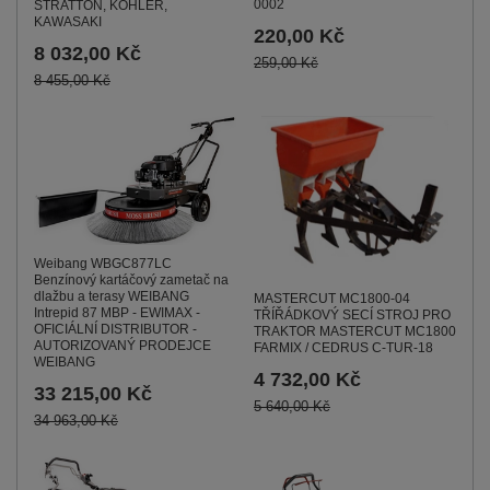
0002
STRATTON, KOHLER,
KAWASAKI
220,00 Kč
8 032,00 Kč
259,00 Kč
8 455,00 Kč
Weibang WBGC877LC
Benzínový kartáčový zametač na
dlažbu a terasy WEIBANG
MASTERCUT MC1800-04
Intrepid 87 MBP - EWIMAX -
TŘÍŘÁDKOVÝ SECÍ STROJ PRO
OFICIÁLNÍ DISTRIBUTOR -
TRAKTOR MASTERCUT MC1800
AUTORIZOVANÝ PRODEJCE
FARMIX / CEDRUS C-TUR-18
WEIBANG
4 732,00 Kč
33 215,00 Kč
5 640,00 Kč
34 963,00 Kč