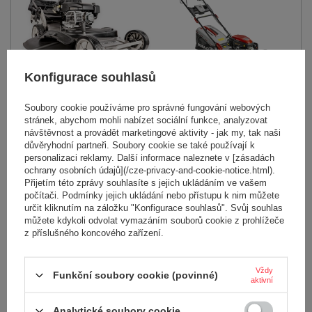
Konfigurace souhlasů
WEIBANG WB778SLC V-3IN1
PROFESSIONAL 6,5 hp / 77 cm
Spalovací sekačka s nap., 196cc
Virtue 77 TBO - OFICIÁLNÍ
V200 Loncin, 53cm, 2 nože, GT
Soubory cookie používáme pro správné fungování webových
DISTRIBUTOR - AUTORIZOVANÝ
stránek, abychom mohli nabízet sociální funkce, analyzovat
10 396,00 Kč
PRODEJCE WEIBANG
návštěvnost a provádět marketingové aktivity - jak my, tak naši
45 116,00 Kč
důvěryhodní partneři. Soubory cookie se také používají k
personalizaci reklamy. Další informace naleznete v [zásadách
47 936,00 Kč
ochrany osobních údajů](/cze-privacy-and-cookie-notice.html).
Přijetím této zprávy souhlasíte s jejich ukládáním ve vašem
počítači. Podmínky jejich ukládání nebo přístupu k nim můžete
určit kliknutím na záložku "Konfigurace souhlasů". Svůj souhlas
můžete kdykoli odvolat vymazáním souborů cookie z prohlížeče
z příslušného koncového zařízení.
Vždy
Funkční soubory cookie (povinné)
aktivní
KASEI 3GC630 BENZÍNOVÁ
SEKAČKA NA TRÁVU
CEDRUS C-TRAC 65MC
PROFESIONÁLNÍ VYŽÍNAČ
Analytické soubory cookie
ZAHRADNÍ TRAKTOR RIDER