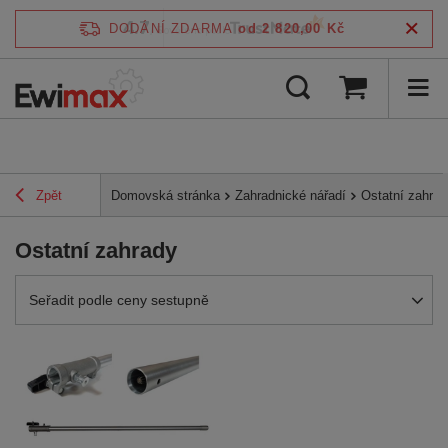
4.7
DODÁNÍ ZDARMA
od 2 820,00 Kč
/
5
ověřeno podle
Zpět
Domovská stránka
Zahradnické nářadí
Ostatní zahrad
Ostatní zahrady
Zmień sortowanie
Seřadit podle ceny sestupně