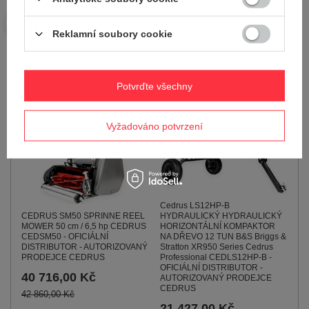
3,2KM
LC1P75F 7 KM 65 CM -
OFICIÁLNÍ DISTRIBUTOR -
6 199,00 Kč
AUTORIZOVANÝ PRODEJCE
Reklamní soubory cookie
7 896,00 Kč
CEDRUS
30 000,00 Kč
31 579,00 Kč
Potvrďte všechny
Vyžadováno potvrzení
Cedrus LS12HP-B
CEDRUS SM50 SPRINNE REEL
HYDRAULICKÝ HYDRAULICKÝ
MOWER 50 cm / 6,5 hp CEDRUS
HORIZONTÁLNÍ KOMPAKTOR
CEDSM50 - OFICIÁLNÍ
NA DŘEVO 12 TUN B&S Briggs &
DISTRIBUTOR - AUTORIZOVANÝ
Stratton XR950 Series Cedrus
PRODEJCE CEDRUS
Professional CEDLS12HP-B -
OFICIÁLNÍ DISTRIBUTOR -
40 716,00 Kč
AUTORIZOVANÝ PRODEJCE
CEDRUS
42 860,00 Kč
21 427,00 Kč