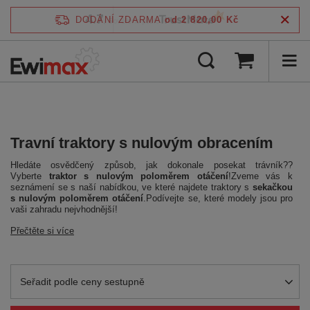
4.7
DODÁNÍ ZDARMA
od 2 820,00 Kč
/
5
ověřeno podle
Travní traktory s nulovým obracením
Hledáte osvědčený způsob, jak dokonale posekat trávník??
Vyberte
traktor s nulovým poloměrem otáčení
!Zveme vás k
seznámení se s naší nabídkou, ve které najdete traktory s
sekačkou
s nulovým poloměrem otáčení
.Podívejte se, které modely jsou pro
vaši zahradu nejvhodnější!
Přečtěte si více
Zmień sortowanie
Seřadit podle ceny sestupně