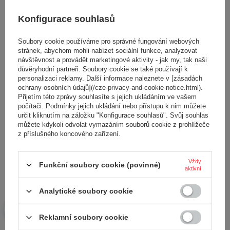
Konfigurace souhlasů
Soubory cookie používáme pro správné fungování webových
stránek, abychom mohli nabízet sociální funkce, analyzovat
návštěvnost a provádět marketingové aktivity - jak my, tak naši
MASTERCUT KZT83/LC352
BEZOTÁČKOVÝ TRAVNÍ TRAKTOR
důvěryhodní partneři. Soubory cookie se také používají k
BEZOTÁČKOVÁ SEKAČKA S
personalizaci reklamy. Další informace naleznete v [zásadách
VLASTNÍM POHONEM
ochrany osobních údajů](/cze-privacy-and-cookie-notice.html).
Přijetím této zprávy souhlasíte s jejich ukládáním ve vašem
37 783,00 Kč
počítači. Podmínky jejich ukládání nebo přístupu k nim můžete
42 301,00 Kč
určit kliknutím na záložku "Konfigurace souhlasů". Svůj souhlas
můžete kdykoli odvolat vymazáním souborů cookie z prohlížeče
z příslušného koncového zařízení.
Výhody traktorů s nulovým poloměrem otáčení
Výhody
traktorů s nulovým poloměrem otáčení
jsou četné a díky nim jsou tyto stroje
Vždy
Funkční soubory cookie (povinné)
aktivní
vynikající volbou pro všechny, kdo potřebují přesný a efektivní stroj na sekání
trávy.Jednou z hlavních předností těchto strojů je jejich snadná ovladatelnost.Díky
jedinečné konstrukci
se sekačka s nulovým poloměrem otáčení
se může pohybovat v
Analytické soubory cookie
libovolném směru.Ideální pro terény s mnoha překážkami, jako jsou stromy či keře, které
vyžadují přesné sekání kolem nich.
A navíc,
traktorové sekačky s nulovým poloměrem otáčení
jsou známé svým
Reklamní soubory cookie
přesným sekáním, což je pro zachování estetického vzhledu zahrady nesmírně
Doporučené stránky
důležité.Bez ohledu na velikost a tvar vaší zahrady
sekačka s nulovým poloměrem