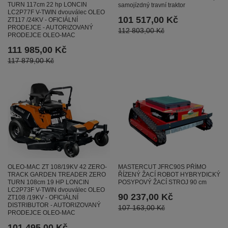
TURN 117cm 22 hp LONCIN
samojízdný travní traktor
LC2P77F V-TWIN dvouválec OLEO
101 517,00 Kč
ZT117 /24KV - OFICIÁLNÍ
PRODEJCE - AUTORIZOVANÝ
112 803,00 Kč
PRODEJCE OLEO-MAC
111 985,00 Kč
117 879,00 Kč
OLEO-MAC ZT 108/19KV 42 ZERO-
MASTERCUT JFRC90S PŘÍMO
TRACK GARDEN TREADER ZERO
ŘÍZENÝ ŽACÍ ROBOT HYBRYDICKÝ
TURN 108cm 19 HP LONCIN
POSYPOVÝ ŽACÍ STROJ 90 cm
LC2P73F V-TWIN dvouválec OLEO
90 237,00 Kč
ZT108 /19KV - OFICIÁLNÍ
DISTRIBUTOR - AUTORIZOVANÝ
107 163,00 Kč
PRODEJCE OLEO-MAC
101 495,00 Kč