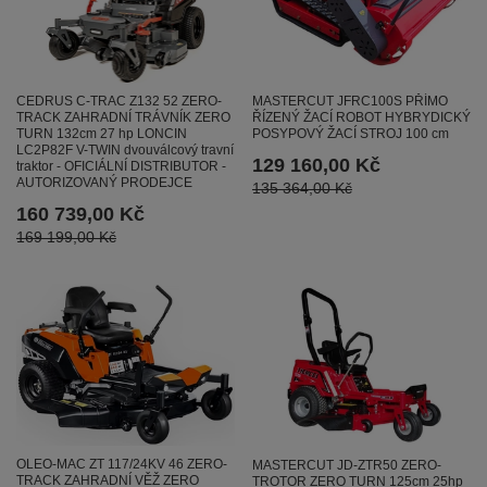
CEDRUS C-TRAC Z132 52 ZERO-
MASTERCUT JFRC100S PŘÍMO
TRACK ZAHRADNÍ TRÁVNÍK ZERO
ŘÍZENÝ ŽACÍ ROBOT HYBRYDICKÝ
TURN 132cm 27 hp LONCIN
POSYPOVÝ ŽACÍ STROJ 100 cm
LC2P82F V-TWIN dvouválcový travní
129 160,00 Kč
traktor - OFICIÁLNÍ DISTRIBUTOR -
AUTORIZOVANÝ PRODEJCE
135 364,00 Kč
160 739,00 Kč
169 199,00 Kč
OLEO-MAC ZT 117/24KV 46 ZERO-
MASTERCUT JD-ZTR50 ZERO-
TRACK ZAHRADNÍ VĚŽ ZERO
TROTOR ZERO TURN 125cm 25hp