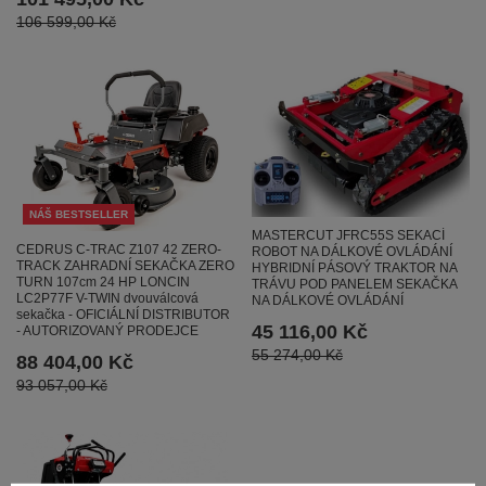
106 599,00 Kč
NÁŠ BESTSELLER
MASTERCUT JFRC55S SEKACÍ
CEDRUS C-TRAC Z107 42 ZERO-
ROBOT NA DÁLKOVÉ OVLÁDÁNÍ
TRACK ZAHRADNÍ SEKAČKA ZERO
HYBRIDNÍ PÁSOVÝ TRAKTOR NA
TURN 107cm 24 HP LONCIN
TRÁVU POD PANELEM SEKAČKA
LC2P77F V-TWIN dvouválcová
NA DÁLKOVÉ OVLÁDÁNÍ
sekačka - OFICIÁLNÍ DISTRIBUTOR
45 116,00 Kč
- AUTORIZOVANÝ PRODEJCE
55 274,00 Kč
88 404,00 Kč
93 057,00 Kč