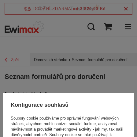
4.7
DODÁNÍ ZDARMA
od 2 820,00 Kč
/
5
ověřeno podle
Zpět
Domovská stránka
Seznam formulářů pro doručení
Seznam formulářů pro doručení
Doručení od dveří ke dveřím
Dodávka do obchodu
Konfigurace souhlasů
Soubory cookie používáme pro správné fungování webových
stránek, abychom mohli nabízet sociální funkce, analyzovat
návštěvnost a provádět marketingové aktivity - jak my, tak naši
důvěryhodní partneři. Soubory cookie se také používají k