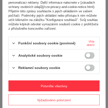
personalizaci reklamy. Další informace naleznete v [zásadách
ochrany osobních údajů](/cze-privacy-and-cookie-notice.html).
Objednávky
Přijetím této zprávy souhlasíte s jejich ukládáním ve vašem
počítači. Podmínky jejich ukládání nebo přístupu k nim můžete
určit kliknutím na záložku "Konfigurace souhlasů". Svůj souhlas
Stav objednávky
můžete kdykoli odvolat vymazáním souborů cookie z prohlížeče
Sledování zásilek
z příslušného koncového zařízení.
Chci reklamovat produkt
Vždy
Funkční soubory cookie (povinné)
Chci vrátit produkt
aktivní
Chci produkt vyměnit
Analytické soubory cookie
Kontakt
Reklamní soubory cookie
Účet
Potvrďte všechny
Podmínky
MŮJ ÚČET
Vyžadováno potvrzení