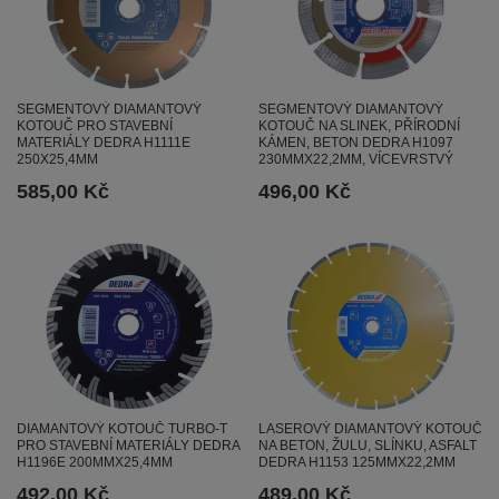
SEGMENTOVÝ DIAMANTOVÝ
SEGMENTOVÝ DIAMANTOVÝ
KOTOUČ PRO STAVEBNÍ
KOTOUČ NA SLINEK, PŘÍRODNÍ
MATERIÁLY DEDRA H1111E
KÁMEN, BETON DEDRA H1097
250X25,4MM
230MMX22,2MM, VÍCEVRSTVÝ
585,00 Kč
496,00 Kč
DIAMANTOVÝ KOTOUČ TURBO-T
LASEROVÝ DIAMANTOVÝ KOTOUČ
PRO STAVEBNÍ MATERIÁLY DEDRA
NA BETON, ŽULU, SLÍNKU, ASFALT
H1196E 200MMX25,4MM
DEDRA H1153 125MMX22,2MM
492,00 Kč
489,00 Kč