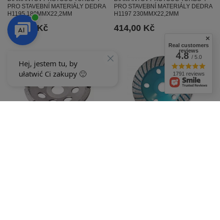
PRO STAVEBNÍ MATERIÁLY DEDRA
PRO STAVEBNÍ MATERIÁLY DEDRA
H1195 180MMX22,2MM
H1197 230MMX22,2MM
415,00 Kč
414,00 Kč
Real customers
reviews
4.8
/ 5.0
1791 reviews
DIAMANTOVÝ BRUSNÝ KOTOUČ
DEDRA HP031 TURBO
HP051 SEGMENT 125MM/22,2MM
125MM/22,2MM DYNAMICKÝ
DYNAMIC ZNAČKY DEDRA
DIAMANTOVÝ BRUSNÝ KOTOUČ
400,00 Kč
383,00 Kč