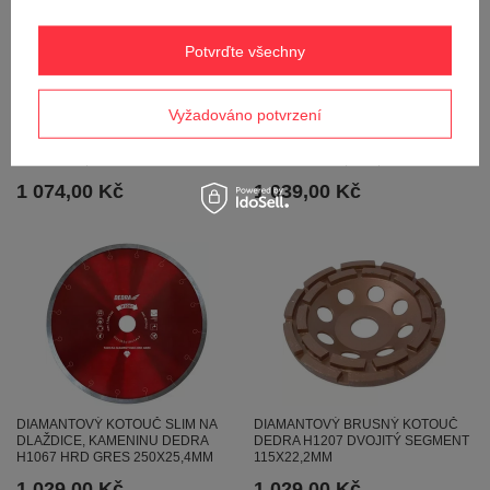
Potvrďte všechny
Vyžadováno potvrzení
DIAMANTOVÝ KOTOUČ, BRÁZDICÍ
DIAMANTOVÝ KOTOUČ SLIM NA
KOTOUČ DEDRA H1262
DLAŽDICE, KAMENINA DEDRA
125MMX22,2MM
H1068 300X25,4MM, TENKÝ
1 074,00 Kč
1 039,00 Kč
DIAMANTOVÝ KOTOUČ SLIM NA
DIAMANTOVÝ BRUSNÝ KOTOUČ
DLAŽDICE, KAMENINU DEDRA
DEDRA H1207 DVOJITÝ SEGMENT
H1067 HRD GRES 250X25,4MM
115X22,2MM
1 029,00 Kč
1 029,00 Kč