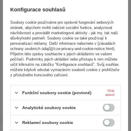
DIAMANTOVÝ MALTOVÝ KOTOUČ
DIAMANTOVÝ BRUSNÝ KOTOUČ
Konfigurace souhlasů
DEDRA H1265 125MMX22,2MM
TURBO DEDRA H1201
125X22,2MM
1 218,00 Kč
Soubory cookie používáme pro správné fungování webových
1 200,00 Kč
stránek, abychom mohli nabízet sociální funkce, analyzovat
návštěvnost a provádět marketingové aktivity - jak my, tak naši
důvěryhodní partneři. Soubory cookie se také používají k
personalizaci reklamy. Další informace naleznete v [zásadách
ochrany osobních údajů](/cze-privacy-and-cookie-notice.html).
Přijetím této zprávy souhlasíte s jejich ukládáním ve vašem
počítači. Podmínky jejich ukládání nebo přístupu k nim můžete
určit kliknutím na záložku "Konfigurace souhlasů". Svůj souhlas
můžete kdykoli odvolat vymazáním souborů cookie z prohlížeče
z příslušného koncového zařízení.
DIAMANTOVÝ BRUSNÝ KOTOUČ
DIAMANTOVÝ BRUSNÝ KOTOUČ
DEDRA H1208 DVOJITÝ SEGMENT
TURBO DEDRA H1200
Vždy
Funkční soubory cookie (povinné)
125X22,2MM
115X22,2MM
aktivní
1 191,00 Kč
1 074,00 Kč
Analytické soubory cookie
Reklamní soubory cookie