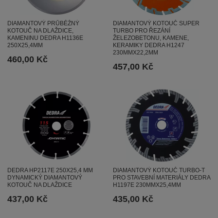
DIAMANTOVÝ PRŮBĚŽNÝ
DIAMANTOVÝ KOTOUČ SUPER
KOTOUČ NA DLAŽDICE,
TURBO PRO ŘEZÁNÍ
KAMENINU DEDRA H1136E
ŽELEZOBETONU, KAMENE,
250X25,4MM
KERAMIKY DEDRA H1247
230MMX22,2MM
460,00 Kč
457,00 Kč
DEDRA HP2117E 250X25,4 MM
DIAMANTOVÝ KOTOUČ TURBO-T
DYNAMICKÝ DIAMANTOVÝ
PRO STAVEBNÍ MATERIÁLY DEDRA
KOTOUČ NA DLAŽDICE
H1197E 230MMX25,4MM
437,00 Kč
435,00 Kč