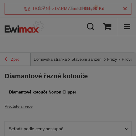
4.7
DODÁNÍ ZDARMA
od 2 811,00 Kč
/
5
ověřeno podle
Zpět
Domovská stránka
Stavební zařízení
Frézy
Pilové 
Diamantové řezné kotouče
Diamantové kotouče Norton Clipper
Přečtěte si více
Zmień sortowanie
Seřadit podle ceny sestupně