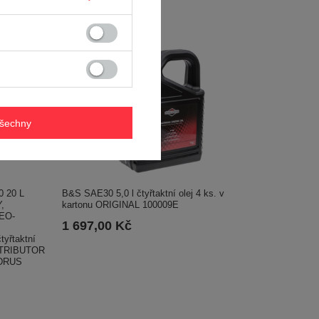
všechny
 20 L
B&S SAE30 5,0 l čtyřtaktní olej 4 ks. v
,
kartonu ORIGINAL 100009E
EO-
1 697,00 Kč
yřtaktní
STRIBUTOR
DRUS