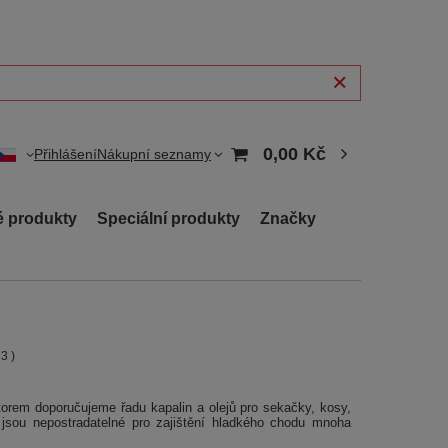
0,00 Kč
Přihlášení
Nákupní seznamy
 produkty
Speciální produkty
Značky
73
)
rem doporučujeme řadu kapalin a olejů pro sekačky, kosy,
y jsou nepostradatelné pro zajištění hladkého chodu mnoha