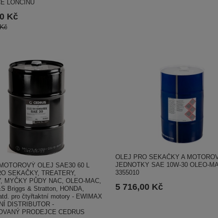
E LONCINU
00 Kč
 Kč
OLEJ PRO SEKAČKY A MOTORO
JEDNOTKY SAE 10W-30 OLEO-MA
MOTOROVÝ OLEJ SAE30 60 L
3355010
RO SEKAČKY, TREATERY,
, MYČKY PŮDY NAC, OLEO-MAC,
5 716,00 Kč
S Briggs & Stratton, HONDA,
d. pro čtyřtaktní motory - EWIMAX
LNÍ DISTRIBUTOR -
OVANÝ PRODEJCE CEDRUS