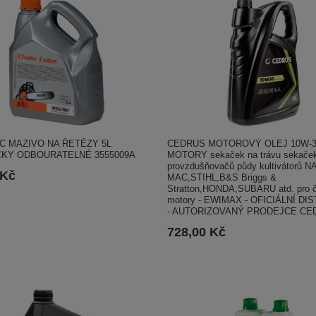
CEDRUS MOTOROVÝ OLEJ 10W-3
C MAZIVO NA ŘETĚZY 5L
MOTORY sekaček na trávu sekaček 
CKY ODBOURATELNÉ 3555009A
provzdušňovačů půdy kultivátorů 
 Kč
MAC,STIHL,B&S Briggs &
Stratton,HONDA,SUBARU atd. pro čt
motory - EWIMAX - OFICIÁLNÍ DI
- AUTORIZOVANÝ PRODEJCE CE
728,00 Kč