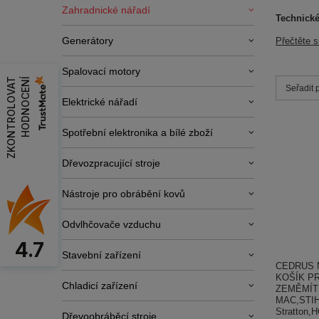
Zahradnické nářadí
Technické
Generátory
Přečtěte s
Spalovací motory
Z
K
O
N
T
R
O
L
O
V
A
T
H
O
D
N
O
C
E
N
Í
Zmień s
Seřadit 
Elektrické nářadí
Spotřební elektronika a bílé zboží
Dřevozpracující stroje
Nástroje pro obrábění kovů
Odvlhčovače vzduchu
4.7
Stavební zařízení
CEDRUS 
KOŠÍK P
Chladicí zařízení
ZEMĚMÍT
MAC,STIH
Stratton,
Dřevoobráběcí stroje