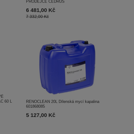
PRODEJCE CEDRUS
6 481,00 Kč
7 332,00 Kč
VÉ
C 60 L
RENOCLEAN 20L Dílenská mycí kapalina
601868085
5 127,00 Kč