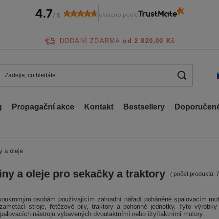
4.7
ověřeno podle
/
5
DODÁNÍ ZDARMA
od 2 820,00 Kč
g
Propagační akce
Kontakt
Bestsellery
Doporučené
y a oleje
iny a oleje pro sekačky a traktory
( počet produktů:
soukromým osobám používajícím zahradní nářadí poháněné spalovacím moto
zametací stroje, řetězové pily, traktory a pohonné jednotky. Tyto výrobk
spalovacích nástrojů vybavených dvoutaktními nebo čtyřtaktními motory.