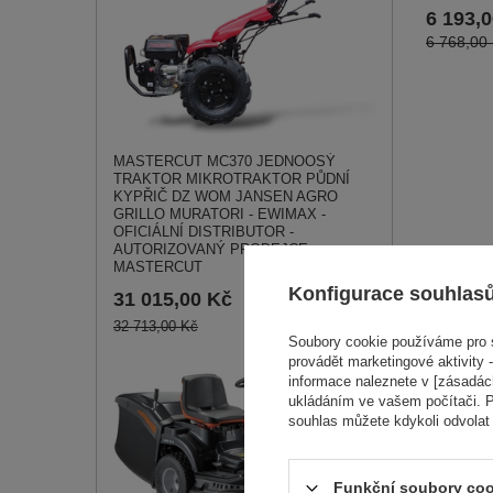
6 193,
6 768,00
MASTERCUT MC370 JEDNOOSÝ
TRAKTOR MIKROTRAKTOR PŮDNÍ
KYPŘIČ DZ WOM JANSEN AGRO
GRILLO MURATORI - EWIMAX -
OFICIÁLNÍ DISTRIBUTOR -
AUTORIZOVANÝ PRODEJCE
MASTERCUT
Konfigurace souhlas
31 015,00 Kč
32 713,00 Kč
Soubory cookie používáme pro s
Oleo-Mac 
provádět marketingové aktivity -
2T pro smě
informace naleznete v [zásadách
křovinořez
ukládáním ve vašem počítači. P
2 990,
souhlas můžete kdykoli odvolat
Funkční soubory coo