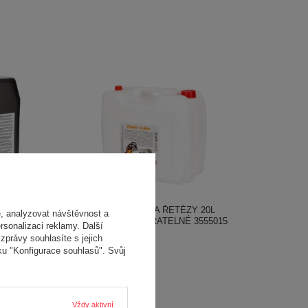
OLEO-MAC MAZIVO NA ŘETĚZY 20L
, analyzovat návštěvnost a
BIOLOGICKY ODBOURATELNÉ 3555015
ový olej
rsonalizaci reklamy. Další
2-taktní
zprávy souhlasíte s jejich
2 740,00 Kč
ory pro
ku "Konfigurace souhlasů". Svůj
yžínače,
tní motory
Vždy aktivní