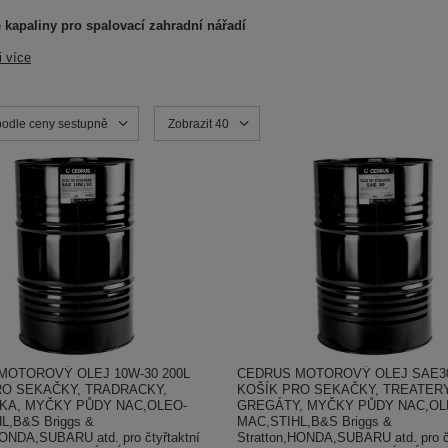
 kapaliny pro spalovací zahradní nářadí
i více
ortowanie
podle ceny sestupně
Zmień ilość wyświetlanych produktów
Zobrazit 40
MOTOROVÝ OLEJ 10W-30 200L
CEDRUS MOTOROVÝ OLEJ SAE30
RO SEKAČKY, TRADRACKY,
KOŠÍK PRO SEKAČKY, TREATERY
KA, MYČKY PŮDY NAC,OLEO-
GREGÁTY, MYČKY PŮDY NAC,OL
L,B&S Briggs &
MAC,STIHL,B&S Briggs &
HONDA,SUBARU atd. pro čtyřtaktní
Stratton,HONDA,SUBARU atd. pro čt