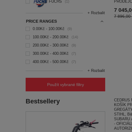
FUCHS
PRODEJC
1
7 045,
+ Rozbalit
7 896,00
PRICE RANGES
0.00Kč - 100.00Kč
9
100.00Kč - 200.00Kč
14
200.00Kč - 300.00Kč
9
300.00Kč - 400.00Kč
7
400.00Kč - 500.00Kč
7
+ Rozbalit
Použít vybrané filtry
Bestsellery
CEDRUS 
KOŠÍK P
GREGÁTY
STIHL, B&
SUBARU at
- OFICIÁ
AUTORIZ