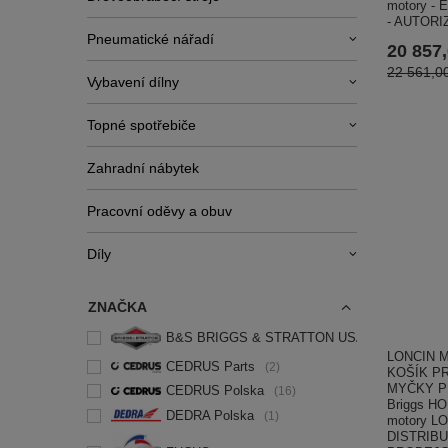
motory -
- AUTOR
Pneumatické nářadí
20 857
22 561,0
Vybavení dílny
Topné spotřebiče
Zahradní nábytek
Pracovní oděvy a obuv
Díly
ZNAČKA
B&S BRIGGS & STRATTON USA
10
LONCIN M
CEDRUS Parts
2
KOŠÍK P
MYČKY P
CEDRUS Polska
16
Briggs HO
DEDRA Polska
1
motory L
DISTRIB