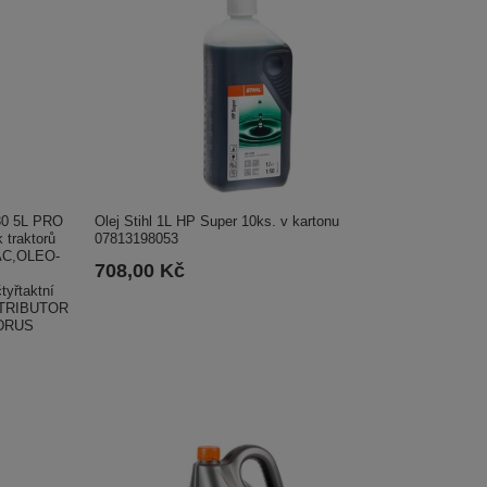
0 5L PRO
Olej Stihl 1L HP Super 10ks. v kartonu
traktorů
07813198053
NAC,OLEO-
708,00 Kč
yřtaktní
STRIBUTOR
DRUS