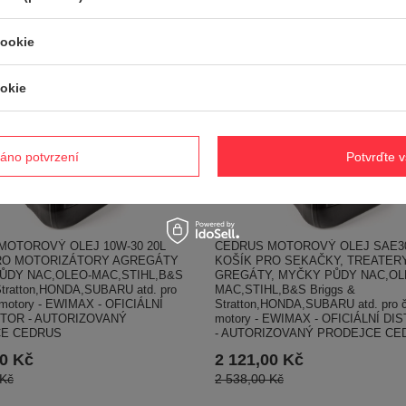
cookie
okie
áno potvrzení
Potvrďte 
MOTOROVÝ OLEJ 10W-30 20L
CEDRUS MOTOROVÝ OLEJ SAE30
RO MOTORIZÁTORY AGREGÁTY
KOŠÍK PRO SEKAČKY, TREATERY
ŮDY NAC,OLEO-MAC,STIHL,B&S
GREGÁTY, MYČKY PŮDY NAC,OL
Stratton,HONDA,SUBARU atd. pro
MAC,STIHL,B&S Briggs &
í motory - EWIMAX - OFICIÁLNÍ
Stratton,HONDA,SUBARU atd. pro čt
UTOR - AUTORIZOVANÝ
motory - EWIMAX - OFICIÁLNÍ DI
E CEDRUS
- AUTORIZOVANÝ PRODEJCE CE
00 Kč
2 121,00 Kč
 Kč
2 538,00 Kč