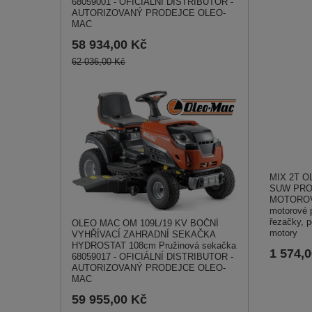
68059001 - OFICIÁLNÍ DISTRIBUTOR -
AUTORIZOVANÝ PRODEJCE OLEO-
MAC
58 934,00 Kč
62 036,00 Kč
MIX 2T O
SUW PRO
MOTOROVÝ
motorové p
řezačky, p
OLEO MAC OM 109L/19 KV BOČNÍ
motory
VYHŘÍVACÍ ZAHRADNÍ SEKAČKA
HYDROSTAT 108cm Pružinová sekačka
1 574,
68059017 - OFICIÁLNÍ DISTRIBUTOR -
AUTORIZOVANÝ PRODEJCE OLEO-
MAC
59 955,00 Kč