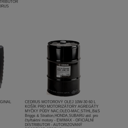
STRIBUTOR
DRUS
RIGINAL
CEDRUS MOTOROVÝ OLEJ 10W-30 60 L
KOŠÍK PRO MOTORIZÁTORY AGREGÁTY
MYČKY PŮDY NAC,OLEO-MAC,STIHL,B&S
Briggs & Stratton,HONDA,SUBARU atd. pro
čtyřtaktní motory - EWIMAX - OFICIÁLNÍ
DISTRIBUTOR - AUTORIZOVANÝ