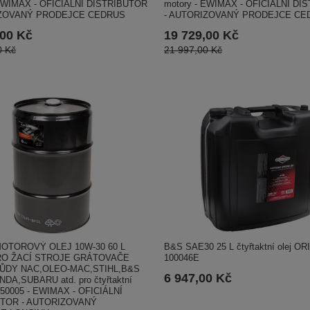
 EWIMAX - OFICIÁLNÍ DISTRIBUTOR
motory - EWIMAX - OFICIÁLNÍ DI
IZOVANÝ PRODEJCE CEDRUS
- AUTORIZOVANÝ PRODEJCE CE
,00 Kč
19 729,00 Kč
0 Kč
21 997,00 Kč
B&S SAE30 25 L čtyřtaktní olej O
OTOROVÝ OLEJ 10W-30 60 L
100046E
RO ŽACÍ STROJE GRÁTOVAČE
ŮDY NAC,OLEO-MAC,STIHL,B&S
6 947,00 Kč
NDA,SUBARU atd. pro čtyřtaktní
O50005 - EWIMAX - OFICIÁLNÍ
UTOR - AUTORIZOVANÝ