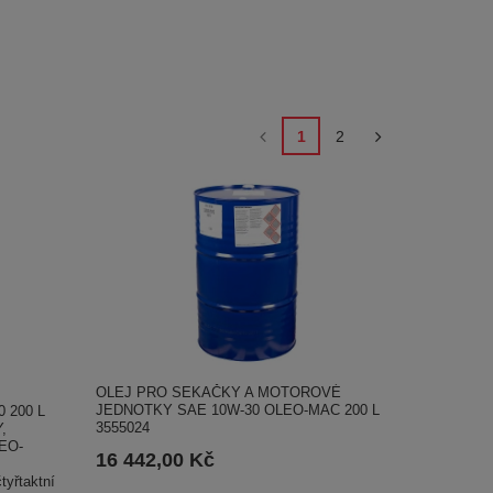
1
2
OLEJ PRO SEKAČKY A MOTOROVÉ
JEDNOTKY SAE 10W-30 OLEO-MAC 200 L
 200 L
3555024
,
EO-
16 442,00 Kč
yřtaktní