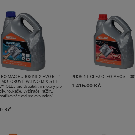
LEO-MAC EUROSINT 2 EVO 5L 2-
PROSINT OLEJ OLEO-MAC 5 L 00
 MOTOROVÉ PALIVO MIX STIHL
1 415,00 Kč
 OLEJ pro dvoutaktní motory pro
ily, foukače, vyžínače, nůžky,
ostřikovače atd.pro dvoutaktní
00 Kč