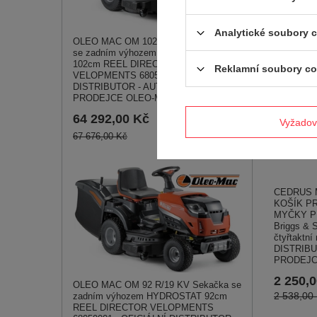
Analytické soubory 
OLEO MAC OM 102 R/19 KV Sekačka
se zadním výhozem HYDROSTAT
102cm REEL DIRECTOR
Reklamní soubory co
VELOPMENTS 68059009 - OFICIÁLNÍ
DISTRIBUTOR - AUTORIZOVANÝ
PRODEJCE OLEO-MAC
64 292,00 Kč
Vyžadov
67 676,00 Kč
CEDRUS 
KOŠÍK P
MYČKY P
Briggs & 
čtyřtaktn
DISTRIB
PRODEJC
2 250,
OLEO MAC OM 92 R/19 KV Sekačka se
2 538,00
zadním výhozem HYDROSTAT 92cm
REEL DIRECTOR VELOPMENTS