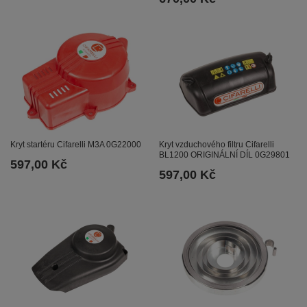
Kryt startéru Cifarelli M3A 0G22000
Kryt vzduchového filtru Cifarelli
BL1200 ORIGINÁLNÍ DÍL 0G29801
597,00 Kč
597,00 Kč