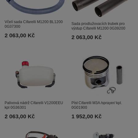
Včelí sada Cifarelli M1200 BL1200
Sada prodlužovacích trubek pro
0G37300
výstup Cifarelli M1200 0G39200
2 063,00 Kč
2 063,00 Kč
Píst Cifarelli M3A /sprayer/ kpl.
Palivová nádrž Cifarelli V1200EEU
0G01900
kpl 0G36301
1 952,00 Kč
2 063,00 Kč