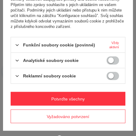
Přijetím této zprávy souhlasíte s jejich ukládáním ve vašem
počítači. Podmínky jejich ukládání nebo přístupu k nim můžete
určit kliknutím na záložku "Konfigurace souhlasů". Svůj souhlas
můžete kdykoli odvolat vymazáním souborů cookie z prohlížeče
z příslušného koncového zařízení.
Vždy
Funkční soubory cookie (povinné)
aktivní
Analytické soubory cookie
Setrvačník kompletní Cifarelli
Skříň ventilátoru Cifarelli M1200
M3A;BL1200 0G07500
0G32101
Reklamní soubory cookie
1 819,00 Kč
1 819,00 Kč
Potvrďte všechny
Vyžadováno potvrzení