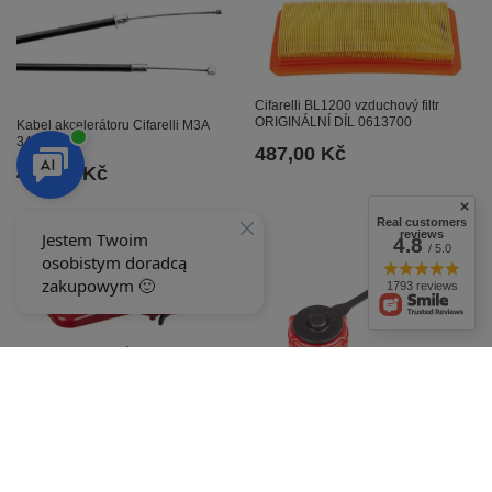
Cifarelli BL1200 vzduchový filtr
ORIGINÁLNÍ DÍL 0613700
Kabel akcelerátoru Cifarelli M3A
3400200
487,00 Kč
487,00 Kč
Real customers
reviews
4.8
/ 5.0
1793 reviews
Cifarelli BL1200 základna
karburátoru ORIGINÁLNÍ DÍL
0G29601
Víčko palivové nádrže Cifarelli
487,00 Kč
M1200 0G35500
476,00 Kč