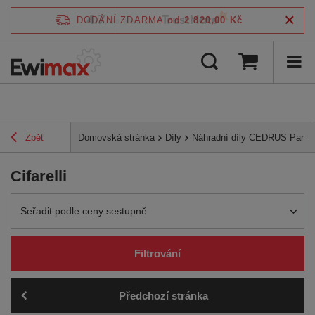
4.7
DODÁNÍ ZDARMA
od 2 820,00 Kč
/
5
ověřeno podle
Zpět
Domovská stránka
Díly
Náhradní díly CEDRUS Parts
Cifarelli
Zmień sortowanie
Seřadit podle ceny sestupně
Filtrování
Předchozí stránka