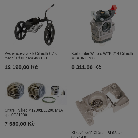
Vysavačový vozík Cifarelli C7 s
Karburátor Walbro WYK-214 Cifarelli
maticí a žaludem 9931001
M3A 0611700
12 198,00 Kč
8 311,00 Kč
Cifarelli válec M1200;BL1200;M3A
kpl. 0G31000
7 680,00 Kč
Kliková skříň Cifarelli BL6S cpl.
0G24900