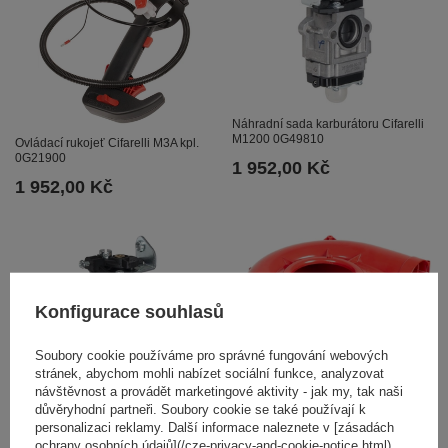
Náhradní sada karburátoru Cifarelli
M1200 0G49810
Ovládací rukojeť Cifarelli M3A kpl.
0G21900
1 952,00 Kč
1 952,00 Kč
Konfigurace souhlasů
Soubory cookie používáme pro správné fungování webových
Kryt ventilátoru Cifarelli V1200 kpl.
stránek, abychom mohli nabízet sociální funkce, analyzovat
0G29302
návštěvnost a provádět marketingové aktivity - jak my, tak naši
Náhradní sada karburátoru Cifarelli
důvěryhodní partneři. Soubory cookie se také používají k
1 941,00 Kč
BL1200 0G50310
personalizaci reklamy. Další informace naleznete v [zásadách
1 952,00 Kč
ochrany osobních údajů](/cze-privacy-and-cookie-notice.html).