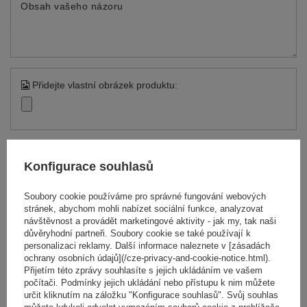
Obsah vašeho názoru
Přidejte vlastní obrázek produktu:
Vaše jméno
Konfigurace souhlasů
Soubory cookie používáme pro správné fungování webových
Váš e-mail
stránek, abychom mohli nabízet sociální funkce, analyzovat
návštěvnost a provádět marketingové aktivity - jak my, tak naši
důvěryhodní partneři. Soubory cookie se také používají k
Odeslat zpětnou vazbu
personalizaci reklamy. Další informace naleznete v [zásadách
ochrany osobních údajů](/cze-privacy-and-cookie-notice.html).
Přijetím této zprávy souhlasíte s jejich ukládáním ve vašem
počítači. Podmínky jejich ukládání nebo přístupu k nim můžete
určit kliknutím na záložku "Konfigurace souhlasů". Svůj souhlas
POLOŽIT OTÁZKU
můžete kdykoli odvolat vymazáním souborů cookie z prohlížeče