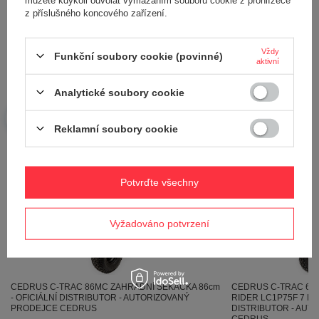
z příslušného koncového zařízení.
Potřebujete pomoc? Máte otázky?
Vždy
Funkční soubory cookie (povinné)
Položte svůj dotaz a my vám ihned odpovíme,
aktivní
Položit otázku
nejzajímavější dotazy a odpovědi budou
zveřejněny pro ostatní..
Analytické soubory cookie
Reklamní soubory cookie
Viz také
Potvrďte všechny
Vyžadováno potvrzení
CEDRUS C-TRAC 65
CEDRUS C-TRAC 86MC ZAHRADNÍ SEKAČKA 86cm
RIDER LC1P75F 7 KM 
- OFICIÁLNÍ DISTRIBUTOR - AUTORIZOVANÝ
DISTRIBUTOR - AUT
PRODEJCE CEDRUS