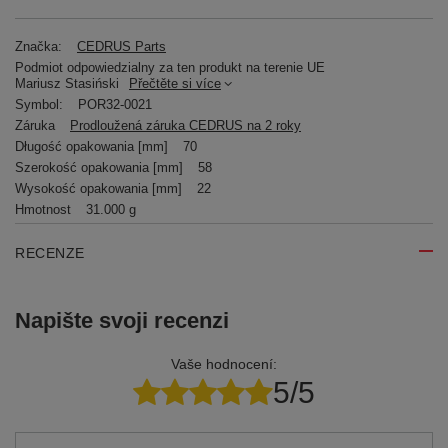
Značka:
CEDRUS Parts
Podmiot odpowiedzialny za ten produkt na terenie UE
Mariusz Stasiński
Přečtěte si více
Symbol:
POR32-0021
Záruka
Prodloužená záruka CEDRUS na 2 roky
Długość opakowania [mm]
70
Szerokość opakowania [mm]
58
Wysokość opakowania [mm]
22
Hmotnost
31.000 g
RECENZE
Napište svoji recenzi
Vaše hodnocení:
5/5