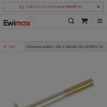
4.7
DODÁNÍ ZDARMA
od 2 820,00 Kč
/
5
ověřeno podle
Zpět
Domovská stránka
Díly
Náhradní díly CEDRUS Parts