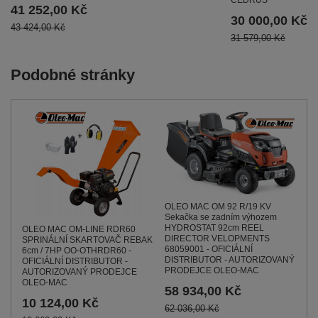
CEDRUS
41 252,00 Kč
30 000,00 Kč
43 424,00 Kč
31 579,00 Kč
Podobné stránky
OLEO MAC OM 92 R/19 KV
Sekačka se zadním výhozem
HYDROSTAT 92cm REEL
OLEO MAC OM-LINE RDR60
DIRECTOR VELOPMENTS
SPRINÁLNÍ SKARTOVAČ REBAK
68059001 - OFICIÁLNÍ
6cm / 7HP OO-OTHRDR60 -
DISTRIBUTOR - AUTORIZOVANÝ
OFICIÁLNÍ DISTRIBUTOR -
PRODEJCE OLEO-MAC
AUTORIZOVANÝ PRODEJCE
OLEO-MAC
58 934,00 Kč
10 124,00 Kč
62 036,00 Kč