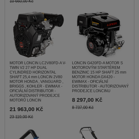
10 660,00 Kč
MOTOR LONCIN LC2V80FD-A V-
LONCIN G420FD-A MOTOR S
TWIN V2 27 HP DUAL
MOTOROVÝM STARTÉREM
CYLINDRED HORIZONTAL
BENZINIC 15 HP SHAFT 25 mm
SHAFT 25,4 mm LONCIN 2V80
MOTOR HONDA GX420 -
MOTOR HONDA , VANGUARD ,
EWIMAX - OFICIÁLNÍ
BRIGGS , KOHLER - EWIMAX -
DISTRIBUTOR - AUTORIZOVANÝ
OFICIÁLNÍ DISTRIBUTOR -
PRODEJCE LONCINU
AUTORIZOVANÝ PRODEJCE
8 297,00 Kč
MOTORŮ LONCIN
8 737,00 Kč
21 963,00 Kč
23 119,00 Kč