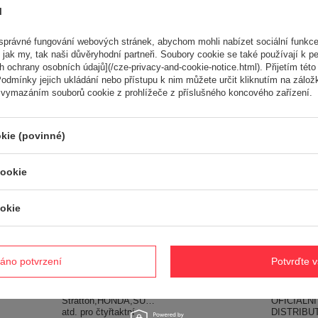
ů
právné fungování webových stránek, abychom mohli nabízet sociální funkce
ké
 jak my, tak naši důvěryhodní partneři. Soubory cookie se také používají k pe
 ochrany osobních údajů](/cze-privacy-and-cookie-notice.html). Přijetím této 
odmínky jejich ukládání nebo přístupu k nim můžete určit kliknutím na zálož
 vymazáním souborů cookie z prohlížeče z příslušného koncového zařízení.
kie (povinné)
anko Partner
40
cookie
 Kč
CEDRUS SAE30 API-
Řezací linka 2.0/15m
CEDRUS
SG 0,6 L
k čtvercová zelená
MOTOROV
MOTOROVÝ OLEJ
CEDRUS PIN003 -
10W30 0,6
okie
PRO ŽACÍ STROJE
OFICIÁLNÍ
SEKAČKY
PŘÍVĚSNÉ
DISTRIBUTOR -
ZEMĚDĚL
ZAŘÍZENÍ,
AUTORIZOVANÝ
HLINÍKY 
GREGÁTOVÉ
PRODEJCE CEDRUS
MAC,STIH
MYČKY PŮDY
Briggs &
áno potvrzení
Potvrďte 
84,00 Kč
NAC,OLEO-
Stratton,
MAC,STIHL,B&S
atd. pro čty
111,00 Kč
Briggs &
motory - 
Stratton,HONDA,SUBARU
OFICIÁLNÍ
atd. pro čtyřtaktní
DISTRIBU