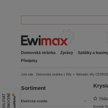
Domovská stránka
Zprávy
Splátky a leasin
Předpisy
Jste zde:
Domovská stránka
Díly
Náhradní díly CEDRUS
Krysi
Sortiment
Z
K
O
N
T
R
O
L
O
V
A
T
H
O
D
N
O
C
E
N
Í
Přida
Elektrická vozidla
Krysiak V