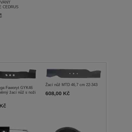
OVANÝ
E CEDRUS
č
Žací nůž MTD 46,7 cm 22-343
ega Faworyt GYK46
ěrný žací nůž s noži
608,00 Kč
 Kč