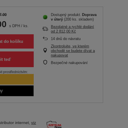
7.00
Dostupný produkt
Doprava
v úterý
(200 ks. skladem)
00
s DPH
/
ks.
Bezplatné a rychlé dodání
od
2 812,00 Kč
14
dnů do návratu
at do košíku
Zkontrolujte, ve kterém
obchodě se budete dívat a
nakupovat
Bezpečné nakupování
t prostřednictvím:
tributor
internet,
viz