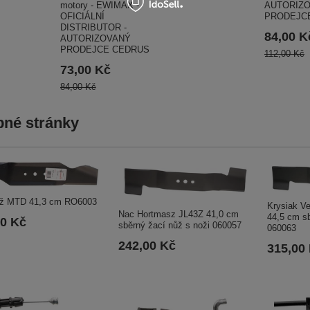
motory - EWIMAX -
AUTORIZ
OFICIÁLNÍ
PRODEJC
DISTRIBUTOR -
84,00 K
AUTORIZOVANÝ
PRODEJCE CEDRUS
112,00 Kč
73,00 Kč
84,00 Kč
né stránky
ůž MTD 41,3 cm RO6003
Krysiak V
Nac Hortmasz JL43Z 41,0 cm
44,5 cm sb
00 Kč
sběrný žací nůž s noži 060057
060063
242,00 Kč
315,00