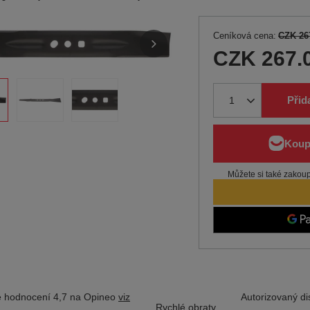
Ceníková cena:
CZK 26
CZK 267.
Přid
Můžete si také zakoupi
 hodnocení 4,7 na Opineo
viz
Autorizovaný dis
Rychlé obraty