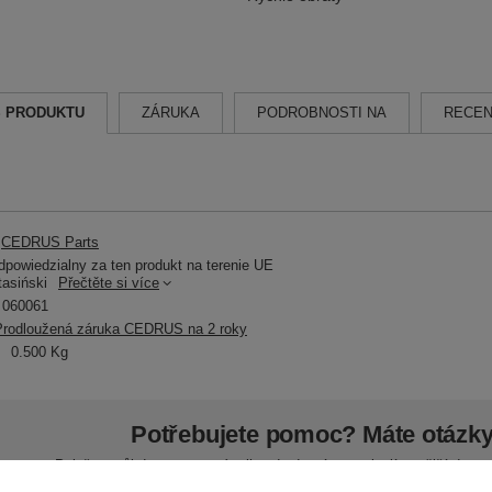
S PRODUKTU
ZÁRUKA
PODROBNOSTI NA
RECEN
CEDRUS Parts
powiedzialny za ten produkt na terenie UE
tasiński
Přečtěte si více
060061
Prodloužená záruka CEDRUS na 2 roky
0.500 Kg
Potřebujete pomoc? Máte otázk
Položte svůj dotaz a my vám ihned odpovíme, nejzajímavější dotaz
odpovědi budou zveřejněny pro ostatn