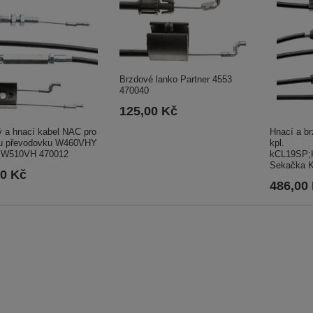
Brzdové lanko Partner 4553
470040
125,00 Kč
 a hnací kabel NAC pro
Hnací a b
u převodovku W460VHY
kpl.
 W510VH 470012
kCL19SP;
Sekačka 
00 Kč
486,00