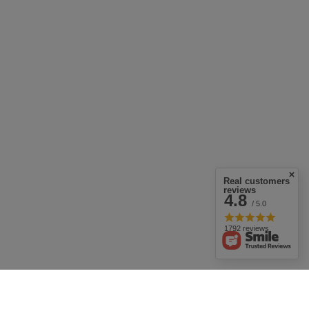
Real customers
reviews
4.8
/ 5.0
1792 reviews