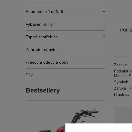
Pneumatické nářadí
Vybavení dílny
POPI
Topné spotřebiče
Zahradní nábytek
Pracovní oděvy a obuv
Značka:
Podmiot od
Díly
Mariusz S
Symbol:
Záruka
Bestsellery
Hmotnost