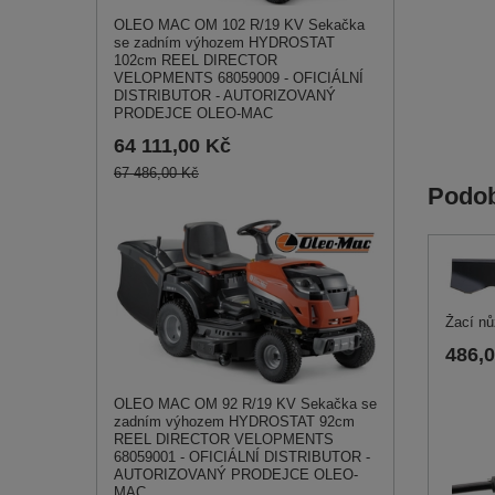
OLEO MAC OM 102 R/19 KV Sekačka
se zadním výhozem HYDROSTAT
102cm REEL DIRECTOR
VELOPMENTS 68059009 - OFICIÁLNÍ
DISTRIBUTOR - AUTORIZOVANÝ
PRODEJCE OLEO-MAC
64 111,00 Kč
67 486,00 Kč
Podob
Žací n
486,
OLEO MAC OM 92 R/19 KV Sekačka se
zadním výhozem HYDROSTAT 92cm
REEL DIRECTOR VELOPMENTS
68059001 - OFICIÁLNÍ DISTRIBUTOR -
AUTORIZOVANÝ PRODEJCE OLEO-
MAC