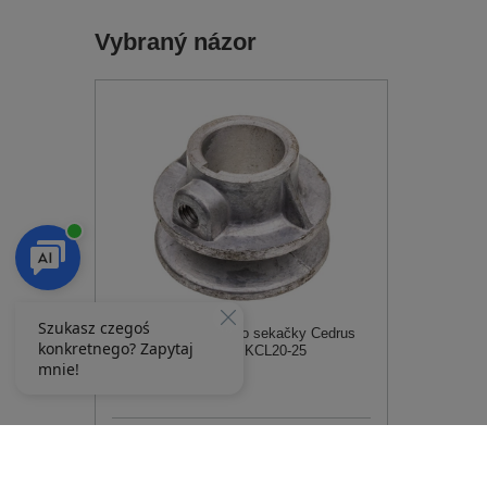
Vybraný názor
Řemenové hnací kolo sekačky Cedrus
KCL18SP;KCL20SP KCL20-25
157,00 Kč
Potvrzeno nákupem