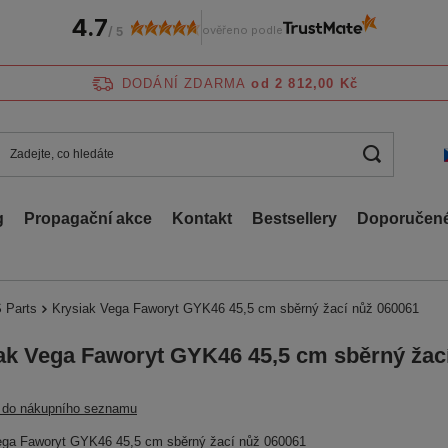
4.7
ověřeno podle
/
5
DODÁNÍ ZDARMA
od 2 812,00 Kč
g
Propagační akce
Kontakt
Bestsellery
Doporučené
 Parts
Krysiak Vega Faworyt GYK46 45,5 cm sběrný žací nůž 060061
ak Vega Faworyt GYK46 45,5 cm sběrný žac
t do nákupního seznamu
ega Faworyt GYK46 45,5 cm sběrný žací nůž 060061