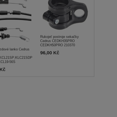
Rukojeť postroje sekačky
Cedrus CEDKH35PRO
CEDKH50PRO 210370
rzdové lanko Cedrus
96,00 Kč
KCL21SP;KLC21SDP
KCL19-56S
 Kč