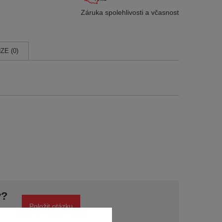
Záruka spolehlivosti
a včasnost
ZE (0)
y?
Položit otázku
y a
í..