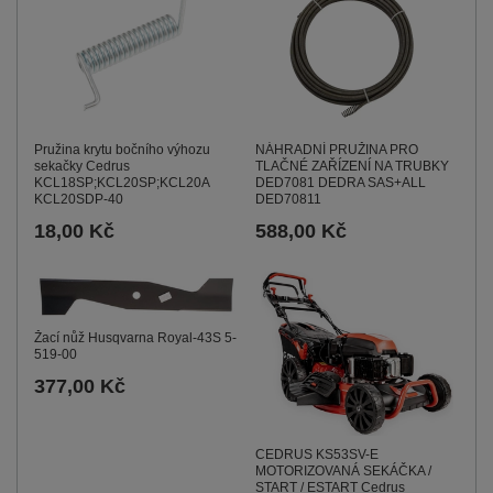
Pružina krytu bočního výhozu
NÁHRADNÍ PRUŽINA PRO
sekačky Cedrus
TLAČNÉ ZAŘÍZENÍ NA TRUBKY
KCL18SP;KCL20SP;KCL20A
DED7081 DEDRA SAS+ALL
KCL20SDP-40
DED70811
18,00 Kč
588,00 Kč
Žací nůž Husqvarna Royal-43S 5-
519-00
377,00 Kč
CEDRUS KS53SV-E
MOTORIZOVANÁ SEKÁČKA /
START / ESTART Cedrus