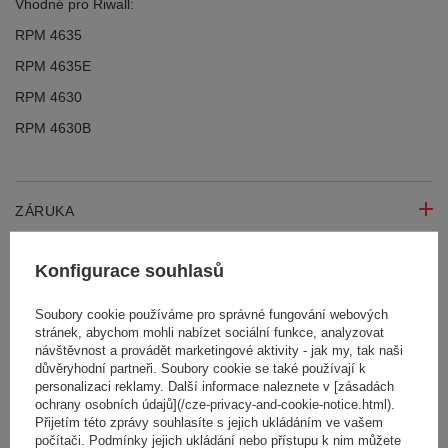
Vhodné pro Riwall:
RPM 4635
RPM 4635E
RPM 4630
RPM 4630B
ZÁRUKA
Konfigurace souhlasů
PODROBNOSTI NA
Soubory cookie používáme pro správné fungování webových
stránek, abychom mohli nabízet sociální funkce, analyzovat
Značka:
CEDRUS Parts
návštěvnost a provádět marketingové aktivity - jak my, tak naši
Podmiot odpowiedzialny za ten produkt na terenie UE
důvěryhodní partneři. Soubory cookie se také používají k
Mariusz Stasiński
Přečtěte si více
personalizaci reklamy. Další informace naleznete v [zásadách
Symbol:
060066
ochrany osobních údajů](/cze-privacy-and-cookie-notice.html).
Záruka
Prodloužená záruka CEDRUS na 2 roky
Přijetím této zprávy souhlasíte s jejich ukládáním ve vašem
počítači. Podmínky jejich ukládání nebo přístupu k nim můžete
Długość opakowania [mm]
461