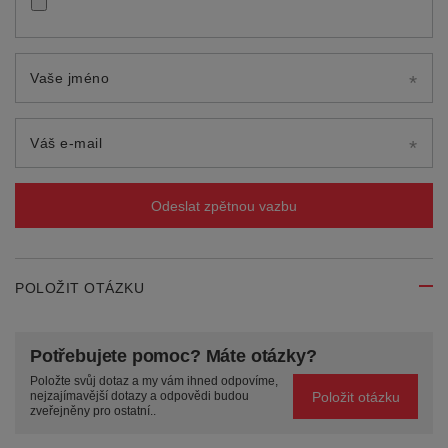
Vaše jméno
Váš e-mail
Odeslat zpětnou vazbu
POLOŽIT OTÁZKU
Potřebujete pomoc? Máte otázky?
Položte svůj dotaz a my vám ihned odpovíme,
Položit otázku
nejzajímavější dotazy a odpovědi budou
zveřejněny pro ostatní..