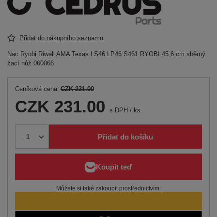
Přidat do nákupního seznamu
Nac Ryobi Riwall AMA Texas LS46 LP46 S461 RYOBI 45,6 cm sběrný
žací nůž 060066
Ceníková cena:
CZK 231.00
CZK 231.00
s DPH
/
ks.
Přidat do košíku
Můžete si také zakoupit prostřednictvím: