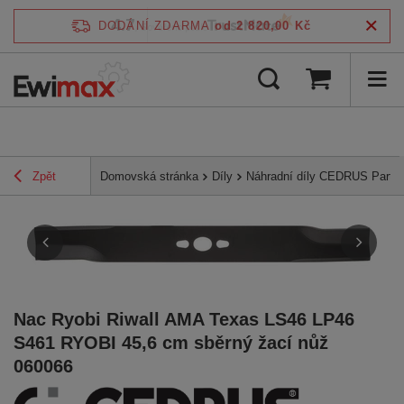
4.7
DODÁNÍ ZDARMA
od 2 820,00 Kč
/
5
ověřeno podle
Zpět
Domovská stránka
Díly
Náhradní díly CEDRUS Parts
Nac Ryobi Riwall AMA Texas LS46 LP46
S461 RYOBI 45,6 cm sběrný žací nůž
060066