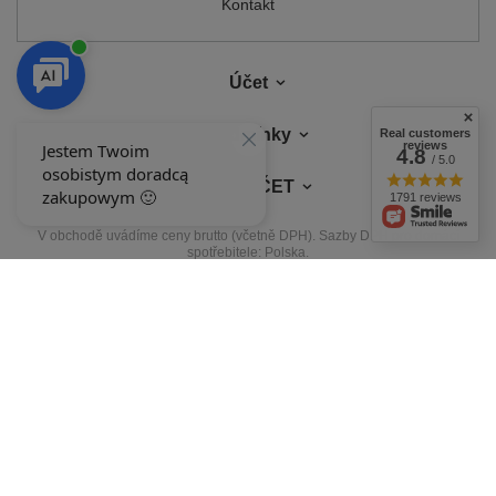
Kontakt
Účet
Podmínky
Real customers
reviews
4.8
/ 5.0
MŮJ ÚČET
1791 reviews
V obchodě uvádíme ceny brutto (včetně DPH).
Sazby DPH pro domácí
spotřebitele:
Polska
.
NAŠE ODZNAKY
Odznaky uděluje