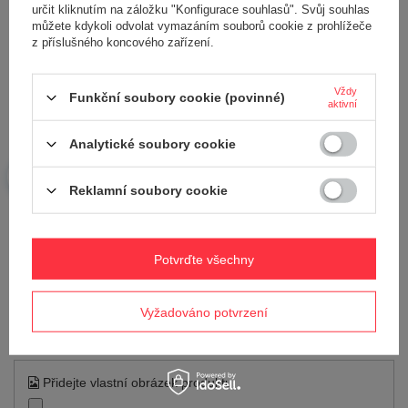
určit kliknutím na záložku "Konfigurace souhlasů". Svůj souhlas
Szerokość opakowania [mm]
53
můžete kdykoli odvolat vymazáním souborů cookie z prohlížeče
Wysokość opakowania [mm]
34
z příslušného koncového zařízení.
Hmotnost
592.000 g
RECENZE
Vždy
Funkční soubory cookie (povinné)
aktivní
Analytické soubory cookie
Napište svoji recenzi
Reklamní soubory cookie
Vaše hodnocení:
5/5
Potvrďte všechny
Obsah vašeho názoru
Vyžadováno potvrzení
Přidejte vlastní obrázek produktu: