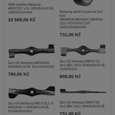
Skříň sekačky Weibang
WB537SC V AL ORIGINÁLNÍ DÍL
Weibang přední 8 palcové žací
5380101010S/44
kolo
10 569,00 Kč
WB506SB;WB506HC;WB455HC;WB38
2021 PŮVODNÍ ČÁST
GM53D040000000
731,00 Kč
Žací nůž Weibang WB537SC
Žací nůž Weibang WB536SKL
3in1-BBC 2025 ORIGINÁLNÍ DÍL
ORIGINÁLNÍ DÍL 5310403010/22
1193000232
780,00 Kč
609,00 Kč
Žací nůž Weibang WB537SC
Žací nůž Weibang WB537SLC V
3in1-BBC 2021 ORIGINÁLNÍ DÍL
WB536SK V ORIGINÁLNÍ DÍL
5310403010A/32
731,00 Kč