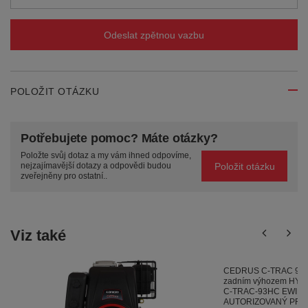
Odeslat zpětnou vazbu
POLOŽIT OTÁZKU
Potřebujete pomoc? Máte otázky?
Položte svůj dotaz a my vám ihned odpovíme,
Položit otázku
nejzajímavější dotazy a odpovědi budou
zveřejněny pro ostatní..
Viz také
CEDRUS C-TRAC 93H
zadním výhozem HY
C-TRAC-93HC EWIMAX
AUTORIZOVANÝ PR