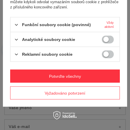
můžete kdykoli odvolat vymazáním souborů cookie z prohlížeče
Napište svoji recenzi
z příslušného koncového zařízení.
Vaše hodnocení:
5/5
Vždy
Funkční soubory cookie (povinné)
aktivní
Analytické soubory cookie
Obsah vašeho názoru
Reklamní soubory cookie
Potvrďte všechny
Přidejte vlastní obrázek produktu:
Vyžadováno potvrzení
Vaše jméno
Váš e-mail