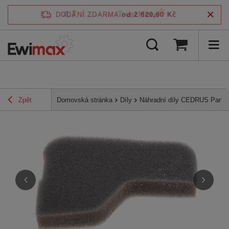
4.7
DODÁNÍ ZDARMA
od 2 820,00 Kč
/
5
ověřeno podle
Zpět
Domovská stránka
Díly
Náhradní díly CEDRUS Parts