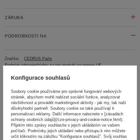
ZÁRUKA
PODROBNOSTI NA
Značka:
CEDRUS Parts
Podmiot odpowiedzialny za ten produkt na terenie UE
Mariusz Stasiński
Přečtěte si více
Symbol:
180130251-0001
Konfigurace souhlasů
Záruka
Prodloužená záruka CEDRUS na 2 roky
Długość opakowania [mm]
100
Soubory cookie používáme pro správné fungování webových
Szerokość opakowania [mm]
61
stránek, abychom mohli nabízet sociální funkce, analyzovat
návštěvnost a provádět marketingové aktivity - jak my, tak naši
Wysokość opakowania [mm]
16
důvěryhodní partneři. Soubory cookie se také používají k
Hmotnost
2.000 g
personalizaci reklamy. Další informace naleznete v [zásadách
ochrany osobních údajů](/cze-privacy-and-cookie-notice.html).
RECENZE
Přijetím této zprávy souhlasíte s jejich ukládáním ve vašem
počítači. Podmínky jejich ukládání nebo přístupu k nim můžete
určit kliknutím na záložku "Konfigurace souhlasů". Svůj souhlas