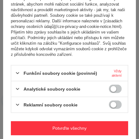
stránek, abychom mohli nabízet sociální funkce, analyzovat
návštěvnost a provádět marketingové aktivity - jak my, tak naši
důvěryhodní partneři. Soubory cookie se také používají k
Obsah vašeho názoru
personalizaci reklamy. Další informace naleznete v [zásadách
ochrany osobních údajů](/cze-privacy-and-cookie-notice.html).
Přijetím této zprávy souhlasíte s jejich ukládáním ve vašem
počítači. Podmínky jejich ukládání nebo přístupu k nim můžete
určit kliknutím na záložku "Konfigurace souhlasů". Svůj souhlas
můžete kdykoli odvolat vymazáním souborů cookie z prohlížeče
z příslušného koncového zařízení.
Přidejte vlastní obrázek produktu:
Vždy
Funkční soubory cookie (povinné)
aktivní
Vaše jméno
Analytické soubory cookie
Reklamní soubory cookie
Váš e-mail
Odeslat zpětnou vazbu
Potvrďte všechny