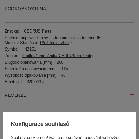
PODROBNOSTI NA
Značka:
CEDRUS Parts
Podmiot odpowiedzialny za ten produkt na terenie UE
Mariusz Stasiński
Přečtěte si více
Symbol:
NZ151
Záruka
Prodloužená záruka CEDRUS na 2 roky
Długość opakowania [mm]
266
Szerokość opakowania [mm]
165
Wysokość opakowania [mm]
48
Hmotnost
320.000 g
RECENZE
Napište svoji recenzi
Konfigurace souhlasů
Vaše hodnocení:
5/5
Soubory cookie používáme pro správné fungování webových