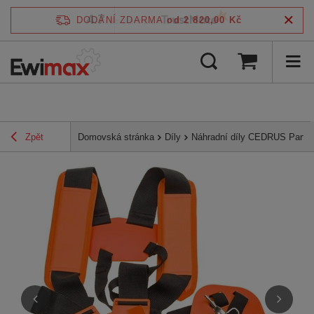
4.7
DODÁNÍ ZDARMA
od 2 820,00 Kč
/
5
ověřeno podle
Zpět
Domovská stránka
Díly
Náhradní díly CEDRUS Parts