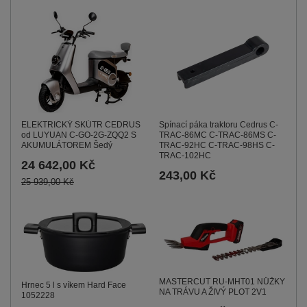
ELEKTRICKÝ SKÚTR CEDRUS
Spínací páka traktoru Cedrus C-
od LUYUAN C-GO-2G-ZQQ2 S
TRAC-86MC C-TRAC-86MS C-
AKUMULÁTOREM Šedý
TRAC-92HC C-TRAC-98HS C-
TRAC-102HC
24 642,00 Kč
243,00 Kč
25 939,00 Kč
MASTERCUT RU-MHT01 NŮŽKY
Hrnec 5 l s víkem Hard Face
NA TRÁVU A ŽIVÝ PLOT 2V1
1052228