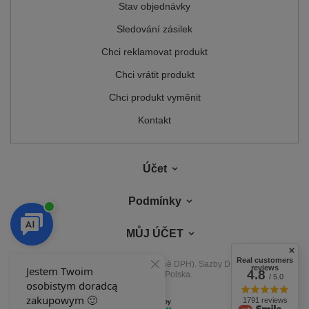
Stav objednávky
Sledování zásilek
Chci reklamovat produkt
Chci vrátit produkt
Chci produkt vyměnit
Kontakt
Účet
Podmínky
MŮJ ÚČET
Real customers
V obchodě uvádíme ceny brutto (včetně DPH).
Sazby DPH pro domácí
reviews
4.8
spotřebitele:
Polska
.
/ 5.0
1791 reviews