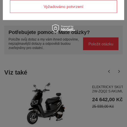
Vyžadováno potvrzení
POLOŽIT OTÁZKU
Potřebujete pomoc? Máte otázky?
Položte svůj dotaz a my vám ihned odpovíme,
Položit otázku
nejzajímavější dotazy a odpovědi budou
zveřejněny pro ostatní..
Viz také
ELEKTRICKÝ SKÚTR 
2W-ZQQ2 S AKUMULÁ
24 642,00 Kč
25 939,00 Kč