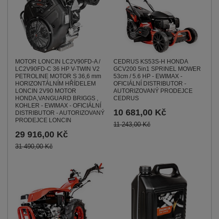
MOTOR LONCIN LC2V90FD-A /
CEDRUS KS53S-H HONDA
LC2V90FD-C 36 HP V-TWIN V2
GCV200 5in1 SPRINEL MOWER
PETROLINE MOTOR S 36,6 mm
53cm / 5.6 HP - EWIMAX -
HORIZONTÁLNÍM HŘÍDELEM
OFICIÁLNÍ DISTRIBUTOR -
LONCIN 2V90 MOTOR
AUTORIZOVANÝ PRODEJCE
HONDA,VANGUARD BRIGGS ,
CEDRUS
KOHLER - EWIMAX - OFICIÁLNÍ
10 681,00 Kč
DISTRIBUTOR - AUTORIZOVANÝ
PRODEJCE LONCIN
11 243,00 Kč
29 916,00 Kč
31 490,00 Kč