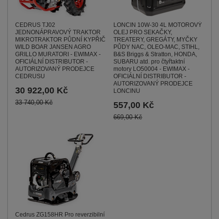
CEDRUS TJ02
LONCIN 10W-30 4L MOTOROVÝ
JEDNONÁPRAVOVÝ TRAKTOR
OLEJ PRO SEKAČKY,
MIKROTRAKTOR PŮDNÍ KYPŘIČ
TREATERY, GREGÁTY, MYČKY
WILD BOAR JANSEN AGRO
PŮDY NAC, OLEO-MAC, STIHL,
GRILLO MURATORI - EWIMAX -
B&S Briggs & Stratton, HONDA,
OFICIÁLNÍ DISTRIBUTOR -
SUBARU atd. pro čtyřtaktní
AUTORIZOVANÝ PRODEJCE
motory LO50004 - EWIMAX -
CEDRUSU
OFICIÁLNÍ DISTRIBUTOR -
AUTORIZOVANÝ PRODEJCE
30 922,00 Kč
LONCINU
33 740,00 Kč
557,00 Kč
669,00 Kč
Cedrus ZG158HR Pro reverzibilní