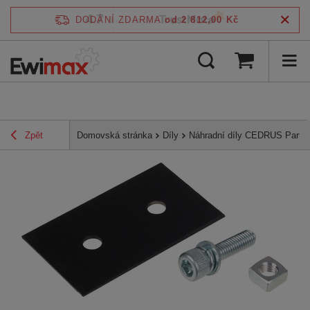
4.7
DODÁNÍ ZDARMA
od 2 812,00 Kč
/
5
ověřeno podle
Zpět
Domovská stránka
Díly
Náhradní díly CEDRUS Parts