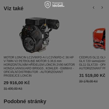
Viz také
MOTOR LONCIN LC2V90FD-A / LC2V90FD-C 36 HP
CEDRUS GL11 GLX7
V-TWIN V2 PETROLINE MOTOR S 36,6 mm
GLX 720 samojízdný pů
HORIZONTÁLNÍM HŘÍDELEM LONCIN 2V90 MOTOR
GL11 GLX720 - OFICI
HONDA,VANGUARD BRIGGS , KOHLER - EWIMAX -
AUTORIZOVANÝ PR
OFICIÁLNÍ DISTRIBUTOR - AUTORIZOVANÝ
31 519,00 Kč
PRODEJCE LONCIN
33 178,00 Kč
29 916,00 Kč
31 490,00 Kč
Podobné stránky