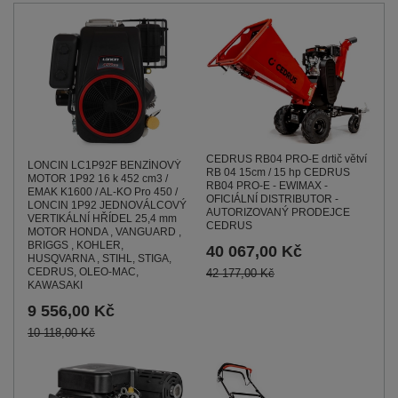
CEDRUS RB04 PRO-E drtič větví
LONCIN LC1P92F BENZÍNOVÝ
RB 04 15cm / 15 hp CEDRUS
MOTOR 1P92 16 k 452 cm3 /
RB04 PRO-E - EWIMAX -
EMAK K1600 / AL-KO Pro 450 /
OFICIÁLNÍ DISTRIBUTOR -
LONCIN 1P92 JEDNOVÁLCOVÝ
AUTORIZOVANÝ PRODEJCE
VERTIKÁLNÍ HŘÍDEL 25,4 mm
CEDRUS
MOTOR HONDA , VANGUARD ,
BRIGGS , KOHLER,
40 067,00 Kč
HUSQVARNA , STIHL, STIGA,
CEDRUS, OLEO-MAC,
42 177,00 Kč
KAWASAKI
9 556,00 Kč
10 118,00 Kč