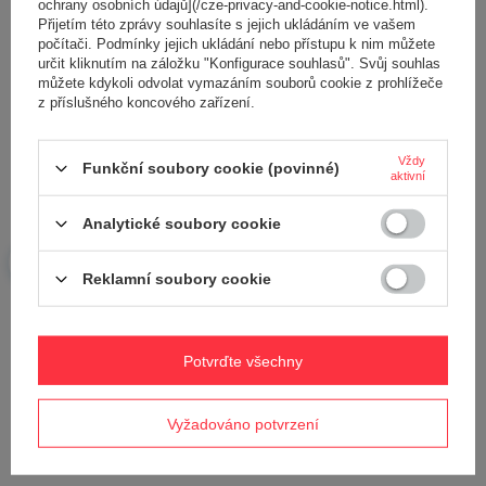
ochrany osobních údajů](/cze-privacy-and-cookie-notice.html).
Přijetím této zprávy souhlasíte s jejich ukládáním ve vašem
počítači. Podmínky jejich ukládání nebo přístupu k nim můžete
určit kliknutím na záložku "Konfigurace souhlasů". Svůj souhlas
Vaše jméno
můžete kdykoli odvolat vymazáním souborů cookie z prohlížeče
z příslušného koncového zařízení.
Váš e-mail
Vždy
Funkční soubory cookie (povinné)
aktivní
Odeslat zpětnou vazbu
Analytické soubory cookie
Reklamní soubory cookie
POLOŽIT OTÁZKU
Potvrďte všechny
Potřebujete pomoc? Máte otázky?
Položte svůj dotaz a my vám ihned odpovíme,
Položit otázku
nejzajímavější dotazy a odpovědi budou
Vyžadováno potvrzení
zveřejněny pro ostatní..