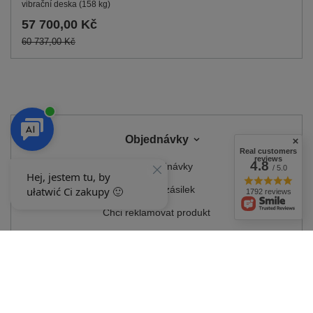
vibrační deska (158 kg)
57 700,00 Kč
60 737,00 Kč
Objednávky
Real customers
reviews
4.8
Stav objednávky
/ 5.0
Sledování zásilek
1792 reviews
Chci reklamovat produkt
Chci vrátit produkt
Chci produkt vyměnit
Kontakt