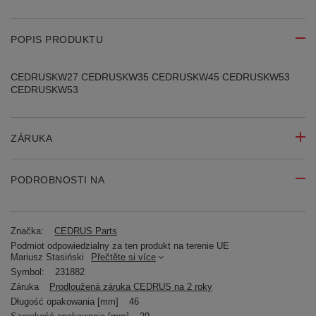
POPIS PRODUKTU
CEDRUSKW27 CEDRUSKW35 CEDRUSKW45 CEDRUSKW53
CEDRUSKW53
ZÁRUKA
PODROBNOSTI NA
Značka:
CEDRUS Parts
Podmiot odpowiedzialny za ten produkt na terenie UE
Mariusz Stasiński
Přečtěte si více
Symbol:
231882
Záruka
Prodloužená záruka CEDRUS na 2 roky
Długość opakowania [mm]
46