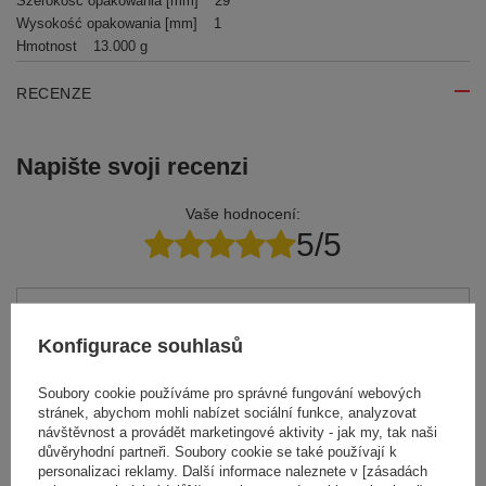
Szerokość opakowania [mm]
29
Wysokość opakowania [mm]
1
Hmotnost
13.000 g
RECENZE
Napište svoji recenzi
Vaše hodnocení:
5/5
Obsah vašeho názoru
Konfigurace souhlasů
Soubory cookie používáme pro správné fungování webových
stránek, abychom mohli nabízet sociální funkce, analyzovat
návštěvnost a provádět marketingové aktivity - jak my, tak naši
Přidejte vlastní obrázek produktu:
důvěryhodní partneři. Soubory cookie se také používají k
personalizaci reklamy. Další informace naleznete v [zásadách