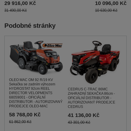
29 916,00 Kč
10 096,00 Kč
31 490,00 Kč
10 630,00 Kč
Podobné stránky
OLEO MAC OM 92 R/19 KV
Sekačka se zadním výhozem
HYDROSTAT 92cm REEL
CEDRUS C-TRAC 86MC
DIRECTOR VELOPMENTS
ZAHRADNÍ SEKAČKA 86cm -
68059001 - OFICIÁLNÍ
OFICIÁLNÍ DISTRIBUTOR -
DISTRIBUTOR - AUTORIZOVANÝ
AUTORIZOVANÝ PRODEJCE
PRODEJCE OLEO-MAC
CEDRUS
58 768,00 Kč
41 136,00 Kč
61 862,00 Kč
43 301,00 Kč