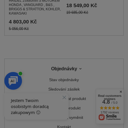
HŘÍDEL 25x80mm S MOTOREM
18 549,00 Kč
HONDA , VANGUARD , B&S ,
BRIGGS & STRATTON, KOHLER,
19 685,00 Kč
KAWASAKI
4 803,00 Kč
5 056,00 Kč
Objednávky
Stav objednávky
Sledování zásilek
Real customers
Chci reklamovat produkt
reviews
4.8
/ 5.0
Chci vrátit produkt
1792 reviews
Chci produkt vyměnit
Kontakt