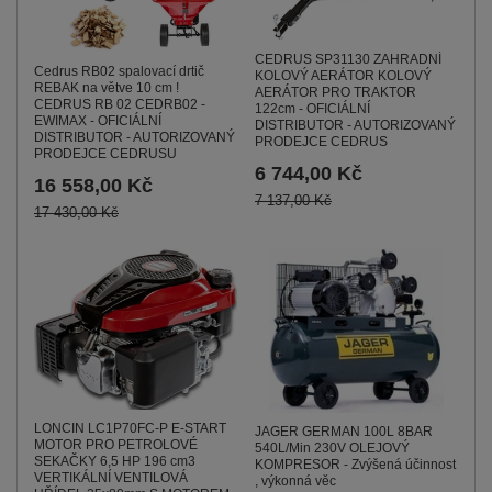
CEDRUS SP31130 ZAHRADNÍ
Cedrus RB02 spalovací drtič
KOLOVÝ AERÁTOR KOLOVÝ
REBAK na větve 10 cm !
AERÁTOR PRO TRAKTOR
CEDRUS RB 02 CEDRB02 -
122cm - OFICIÁLNÍ
EWIMAX - OFICIÁLNÍ
DISTRIBUTOR - AUTORIZOVANÝ
DISTRIBUTOR - AUTORIZOVANÝ
PRODEJCE CEDRUS
PRODEJCE CEDRUSU
6 744,00 Kč
16 558,00 Kč
7 137,00 Kč
17 430,00 Kč
LONCIN LC1P70FC-P E-START
JAGER GERMAN 100L 8BAR
MOTOR PRO PETROLOVÉ
540L/Min 230V OLEJOVÝ
SEKAČKY 6,5 HP 196 cm3
KOMPRESOR - Zvýšená účinnost
VERTIKÁLNÍ VENTILOVÁ
, výkonná věc