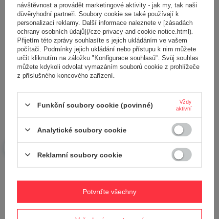
návštěvnost a provádět marketingové aktivity - jak my, tak naši
důvěryhodní partneři. Soubory cookie se také používají k
personalizaci reklamy. Další informace naleznete v [zásadách
ochrany osobních údajů](/cze-privacy-and-cookie-notice.html).
Přijetím této zprávy souhlasíte s jejich ukládáním ve vašem
počítači. Podmínky jejich ukládání nebo přístupu k nim můžete
Přidejte vlastní obrázek produktu:
určit kliknutím na záložku "Konfigurace souhlasů". Svůj souhlas
můžete kdykoli odvolat vymazáním souborů cookie z prohlížeče
z příslušného koncového zařízení.
Vždy
Vaše jméno
Funkční soubory cookie (povinné)
aktivní
Analytické soubory cookie
Váš e-mail
Reklamní soubory cookie
Odeslat zpětnou vazbu
Potvrďte všechny
POLOŽIT OTÁZKU