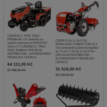
CEDRUS C-TRAC 93HC
PREMIUM LUX Sekačka se
CEDRUS GL11 GLX720
zadním výhozem HYDROSTAT
SPRELINER COMPACTOR GLX
93cm 2 CYLINDRES C-TRAC-
720 samojízdný půdní kompaktor
93HC EWIMAX OFICIÁLNÍ
se 72 cm / 7 hp GL11 GLX720 -
DISTRIBUTOR - AUTORIZOVANÝ
OFICIÁLNÍ DISTRIBUTOR -
PRODEJCE CEDRUS
AUTORIZOVANÝ PRODEJCE
CEDRUS
64 111,00 Kč
31 519,00 Kč
67 486,00 Kč
33 178,00 Kč