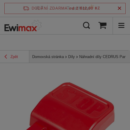
4.7
DODÁNÍ ZDARMA
od 2 812,00 Kč
/
5
ověřeno podle
Zpět
Domovská stránka
Díly
Náhradní díly CEDRUS Parts