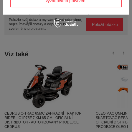
Vyžadováno potvrzení
Potřebujete pomoc? Máte otázky?
Položte svůj dotaz a my vám ihned odpovíme,
Položit otázku
nejzajímavější dotazy a odpovědi budou
zveřejněny pro ostatní..
Viz také
CEDRUS C-TRAC 65MC ZAHRADNÍ TRAKTOR
OLEO MAC OM-LINE 
RIDER LC1P75F 7 KM 65 CM - OFICIÁLNÍ
SKARTOVAČ REBAK 6
DISTRIBUTOR - AUTORIZOVANÝ PRODEJCE
OFICIÁLNÍ DISTRIBU
CEDRUS
PRODEJCE OLEO-M