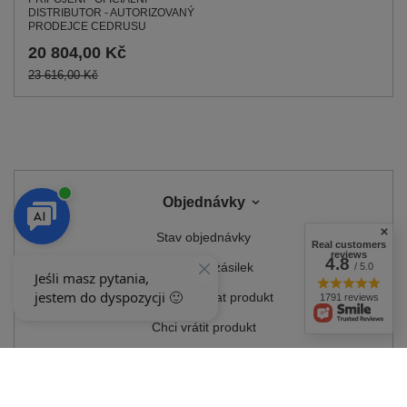
DISTRIBUTOR - AUTORIZOVANÝ
PRODEJCE CEDRUSU
20 804,00 Kč
23 616,00 Kč
Objednávky
Stav objednávky
Real customers
reviews
4.8
Sledování zásilek
/ 5.0
Chci reklamovat produkt
1791 reviews
Chci vrátit produkt
Chci produkt vyměnit
Kontakt