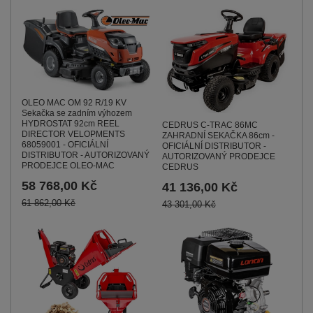
OLEO MAC OM 92 R/19 KV
Sekačka se zadním výhozem
HYDROSTAT 92cm REEL
CEDRUS C-TRAC 86MC
DIRECTOR VELOPMENTS
ZAHRADNÍ SEKAČKA 86cm -
68059001 - OFICIÁLNÍ
OFICIÁLNÍ DISTRIBUTOR -
DISTRIBUTOR - AUTORIZOVANÝ
AUTORIZOVANÝ PRODEJCE
PRODEJCE OLEO-MAC
CEDRUS
58 768,00 Kč
41 136,00 Kč
61 862,00 Kč
43 301,00 Kč