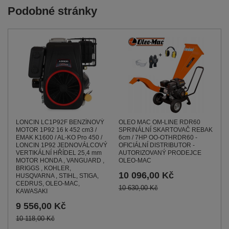
Podobné stránky
LONCIN LC1P92F BENZÍNOVÝ
OLEO MAC OM-LINE RDR60
MOTOR 1P92 16 k 452 cm3 /
SPRINÁLNÍ SKARTOVAČ REBAK
EMAK K1600 / AL-KO Pro 450 /
6cm / 7HP OO-OTHRDR60 -
LONCIN 1P92 JEDNOVÁLCOVÝ
OFICIÁLNÍ DISTRIBUTOR -
VERTIKÁLNÍ HŘÍDEL 25,4 mm
AUTORIZOVANÝ PRODEJCE
MOTOR HONDA , VANGUARD ,
OLEO-MAC
BRIGGS , KOHLER,
10 096,00 Kč
HUSQVARNA , STIHL, STIGA,
CEDRUS, OLEO-MAC,
10 630,00 Kč
KAWASAKI
9 556,00 Kč
10 118,00 Kč