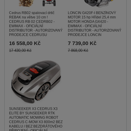
Cedrus RB02 spalovací drtič
LONCIN G420F-I BENZÍNOVÝ
REBAK na větve 10 cm !
MOTOR 15 hp Hřídel 25,4 mm
CEDRUS RB 02 CEDRB02 -
MOTOR HONDA GX420 -
EWIMAX - OFICIÁLNÍ
EWIMAX - OFICIÁLNÍ
DISTRIBUTOR - AUTORIZOVANÝ
DISTRIBUTOR - AUTORIZOVANÝ
PRODEJCE CEDRUSU
PRODEJCE LONCIN
16 558,00 Kč
7 739,00 Kč
17 430,00 Kč
7 868,00 Kč
SUNSEEKER X3 CEDRUS X3
ELITE BY SUNSEEKER RTK
AUTOMATIC MOWING ROBOT
CEDRUS C-MOW X3 800m2 BEZ
KABELU / BEZ BEZDRÁTOVÉHO
PŘIPOJENÍ - OFICIÁLNÍ