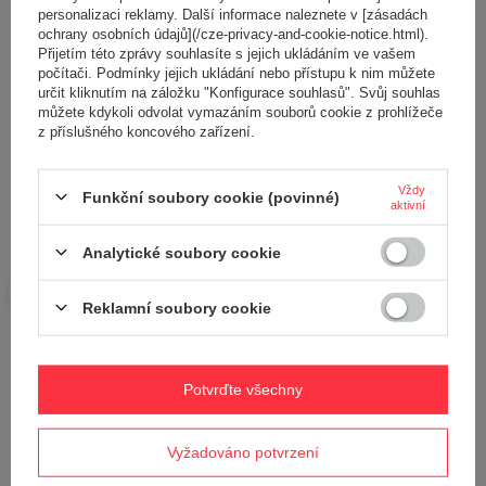
personalizaci reklamy. Další informace naleznete v [zásadách
ochrany osobních údajů](/cze-privacy-and-cookie-notice.html).
Přidejte vlastní obrázek produktu:
Přijetím této zprávy souhlasíte s jejich ukládáním ve vašem
počítači. Podmínky jejich ukládání nebo přístupu k nim můžete
určit kliknutím na záložku "Konfigurace souhlasů". Svůj souhlas
můžete kdykoli odvolat vymazáním souborů cookie z prohlížeče
z příslušného koncového zařízení.
Vaše jméno
Vždy
Funkční soubory cookie (povinné)
aktivní
Váš e-mail
Analytické soubory cookie
Odeslat zpětnou vazbu
Reklamní soubory cookie
POLOŽIT OTÁZKU
Potvrďte všechny
Vyžadováno potvrzení
Potřebujete pomoc? Máte otázky?