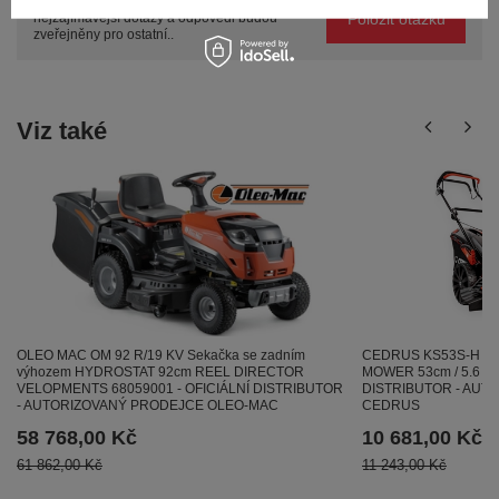
Položte svůj dotaz a my vám ihned odpovíme,
Položit otázku
nejzajímavější dotazy a odpovědi budou
zveřejněny pro ostatní..
Viz také
OLEO MAC OM 92 R/19 KV Sekačka se zadním
CEDRUS KS53S-H HO
výhozem HYDROSTAT 92cm REEL DIRECTOR
MOWER 53cm / 5.6 HP
VELOPMENTS 68059001 - OFICIÁLNÍ DISTRIBUTOR
DISTRIBUTOR - AUT
- AUTORIZOVANÝ PRODEJCE OLEO-MAC
CEDRUS
58 768,00 Kč
10 681,00 Kč
61 862,00 Kč
11 243,00 Kč