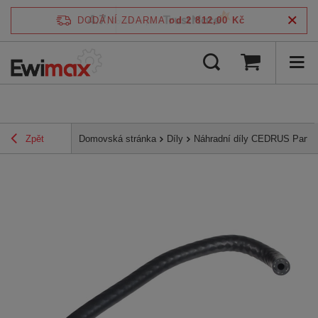
4.7
DODÁNÍ ZDARMA
od 2 812,00 Kč
/
5
ověřeno podle
Zpět
Domovská stránka
Díly
Náhradní díly CEDRUS Parts