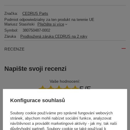
Značka:
CEDRUS Parts
Podmiot odpowiedzialny za ten produkt na terenie UE
Mariusz Stasiński
Přečtěte si více
Symbol:
380750487-0002
Záruka
Prodloužená záruka CEDRUS na 2 roky
RECENZE
Napište svoji recenzi
Vaše hodnocení:
5/5
Konfigurace souhlasů
Obsah vašeho názoru
Soubory cookie používáme pro správné fungování webových
stránek, abychom mohli nabízet sociální funkce, analyzovat
návštěvnost a provádět marketingové aktivity - jak my, tak naši
důvěryhodní partneři. Soubory cookie se také používají k