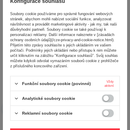
Konfigurace souhlasů
Soubory cookie používáme pro správné fungování webových
Napište svoji recenzi
stránek, abychom mohli nabízet sociální funkce, analyzovat
návštěvnost a provádět marketingové aktivity - jak my, tak naši
Vaše hodnocení:
důvěryhodní partneři. Soubory cookie se také používají k
5/5
personalizaci reklamy. Další informace naleznete v [zásadách
ochrany osobních údajů](/cze-privacy-and-cookie-notice.html).
Přijetím této zprávy souhlasíte s jejich ukládáním ve vašem
počítači. Podmínky jejich ukládání nebo přístupu k nim můžete
Obsah vašeho názoru
určit kliknutím na záložku "Konfigurace souhlasů". Svůj souhlas
můžete kdykoli odvolat vymazáním souborů cookie z prohlížeče
z příslušného koncového zařízení.
Vždy
Funkční soubory cookie (povinné)
aktivní
Přidejte vlastní obrázek produktu:
Analytické soubory cookie
Reklamní soubory cookie
Vaše jméno