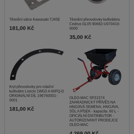
Těsnění válce Kawasaki TJ45E
Těsnění převodovky kultivátoru
Cedrus GL05 90682-U070410-
181,00 Kč
0000
35,00 Kč
Kryt převodovky pro rotační
kultivátor Loncin 1WG3.4-60FQ-D
ORIGINÁLNÍ DÍL 196760001-
OLEO-MAC SP31574
0001
ZAHRADNICKÝ PŘÍVĚS NA
HNOJIVÁ SEMENA, HNOJIVA,
181,00 Kč
SŮL A PÍSEK - kapacita. 60 L -
OFICIÁLNÍ DISTRIBUTOR -
AUTORIZOVANÝ PRODEJCE
OLEO-MAC
4 269,00 Kč