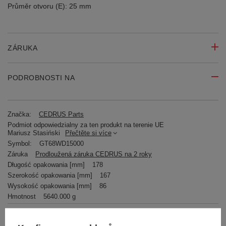
Průměr otvoru (E): 25 mm
ZÁRUKA
PODROBNOSTI NA
Značka:
CEDRUS Parts
Podmiot odpowiedzialny za ten produkt na terenie UE
Mariusz Stasiński
Přečtěte si více
Symbol:
GT68WD15000
Záruka
Prodloužená záruka CEDRUS na 2 roky
Długość opakowania [mm]
178
Szerokość opakowania [mm]
167
Wysokość opakowania [mm]
86
Hmotnost
5640.000 g
RECENZE