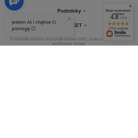
Podmínky
Real customers
reviews
4.8
/ 5.0
MŮJ ÚČET
1791 reviews
V obchodě uvádíme ceny brutto (včetně DPH).
Sazby DPH pro domácí
spotřebitele:
Polska
.
NAŠE ODZNAKY
Odznaky uděluje
+48 692 244 454
9-15
ewimax@wp.pl