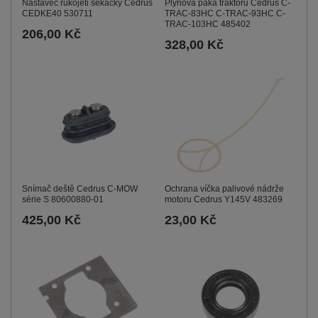
Nástavec rukojeti sekačky Cedrus
Plynová páka traktoru Cedrus C-
CEDKE40 530711
TRAC-83HC C-TRAC-93HC C-
TRAC-103HC 485402
206,00 Kč
328,00 Kč
Ochrana víčka palivové nádrže
Snímač deště Cedrus C-MOW
motoru Cedrus Y145V 483269
série S 80600880-01
23,00 Kč
425,00 Kč