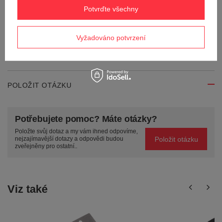
Potvrďte všechny
Váš e-mail
Vyžadováno potvrzení
Odeslat zpětnou vazbu
POLOŽIT OTÁZKU
Potřebujete pomoc? Máte otázky?
Položte svůj dotaz a my vám ihned odpovíme,
Položit otázku
nejzajímavější dotazy a odpovědi budou
zveřejněny pro ostatní..
Viz také