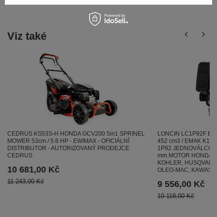
Viz také
CEDRUS KS53S-H HONDA GCV200 5in1 SPRINEL
LONCIN LC1P92F BE
MOWER 53cm / 5.6 HP - EWIMAX - OFICIÁLNÍ
452 cm3 / EMAK K1600
DISTRIBUTOR - AUTORIZOVANÝ PRODEJCE
1P92 JEDNOVÁLCOVÝ
CEDRUS
mm MOTOR HONDA , 
KOHLER, HUSQVARNA 
10 681,00 Kč
OLEO-MAC, KAWASA
11 243,00 Kč
9 556,00 Kč
10 118,00 Kč