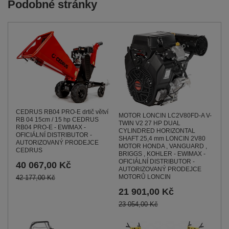
Podobné stránky
CEDRUS RB04 PRO-E drtič větví
MOTOR LONCIN LC2V80FD-A V-
RB 04 15cm / 15 hp CEDRUS
TWIN V2 27 HP DUAL
RB04 PRO-E - EWIMAX -
CYLINDRED HORIZONTAL
OFICIÁLNÍ DISTRIBUTOR -
SHAFT 25,4 mm LONCIN 2V80
AUTORIZOVANÝ PRODEJCE
MOTOR HONDA , VANGUARD ,
CEDRUS
BRIGGS , KOHLER - EWIMAX -
OFICIÁLNÍ DISTRIBUTOR -
40 067,00 Kč
AUTORIZOVANÝ PRODEJCE
MOTORŮ LONCIN
42 177,00 Kč
21 901,00 Kč
23 054,00 Kč