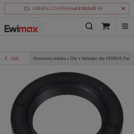
4.7
DODÁNÍ ZDARMA
od 2 812,00 Kč
/
5
ověřeno podle
Zpět
Domovská stránka
Díly
Náhradní díly CEDRUS Parts