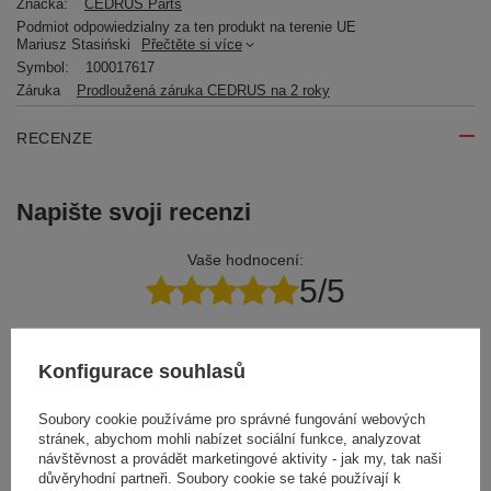
Značka:
CEDRUS Parts
Podmiot odpowiedzialny za ten produkt na terenie UE
Mariusz Stasiński
Přečtěte si více
Symbol:
100017617
Záruka
Prodloužená záruka CEDRUS na 2 roky
RECENZE
Napište svoji recenzi
Vaše hodnocení:
5/5
Obsah vašeho názoru
Konfigurace souhlasů
Soubory cookie používáme pro správné fungování webových
stránek, abychom mohli nabízet sociální funkce, analyzovat
návštěvnost a provádět marketingové aktivity - jak my, tak naši
důvěryhodní partneři. Soubory cookie se také používají k
Přidejte vlastní obrázek produktu: