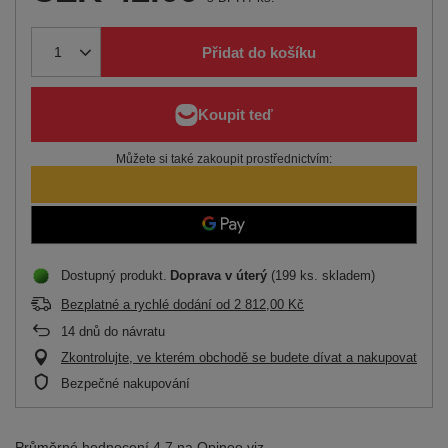
Přidat do košíku
Můžete si také zakoupit prostřednictvím:
Dostupný produkt
Doprava
v úterý
(199 ks. skladem)
Bezplatné a rychlé dodání
od
2 812,00 Kč
14
dnů do návratu
Zkontrolujte, ve kterém obchodě se budete dívat a nakupovat
Bezpečné nakupování
Průměrné hodnocení 4,7 na Opineo
viz