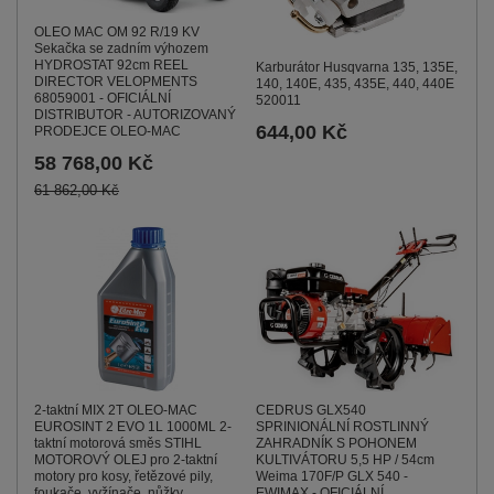
OLEO MAC OM 92 R/19 KV
Sekačka se zadním výhozem
HYDROSTAT 92cm REEL
Karburátor Husqvarna 135, 135E,
DIRECTOR VELOPMENTS
140, 140E, 435, 435E, 440, 440E
68059001 - OFICIÁLNÍ
520011
DISTRIBUTOR - AUTORIZOVANÝ
644,00 Kč
PRODEJCE OLEO-MAC
58 768,00 Kč
61 862,00 Kč
CEDRUS GLX540
2-taktní MIX 2T OLEO-MAC
SPRINIONÁLNÍ ROSTLINNÝ
EUROSINT 2 EVO 1L 1000ML 2-
ZAHRADNÍK S POHONEM
taktní motorová směs STIHL
KULTIVÁTORU 5,5 HP / 54cm
MOTOROVÝ OLEJ pro 2-taktní
Weima 170F/P GLX 540 -
motory pro kosy, řetězové pily,
EWIMAX - OFICIÁLNÍ
foukače, vyžínače, nůžky,