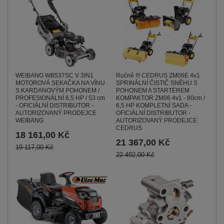
Ručně !!! CEDRUS ZM06E 4v1
WEIBANG WB537SC V 3IN1
SPRINÁLNÍ ČISTIČ SNĚHU S
MOTOROVÁ SEKAČKA NA VÍNU
POHONEM A STARTÉREM
S KARDANOVÝM POHONEM /
KOMPAKTOR ZM06 4v1 - 80cm /
PROFESIONÁLNÍ 6,5 HP / 53 cm
6,5 HP KOMPLETNÍ SADA -
- OFICIÁLNÍ DISTRIBUTOR -
OFICIÁLNÍ DISTRIBUTOR -
AUTORIZOVANÝ PRODEJCE
AUTORIZOVANÝ PRODEJCE
WEIBANG
CEDRUS
18 161,00 Kč
21 367,00 Kč
19 117,00 Kč
22 492,00 Kč