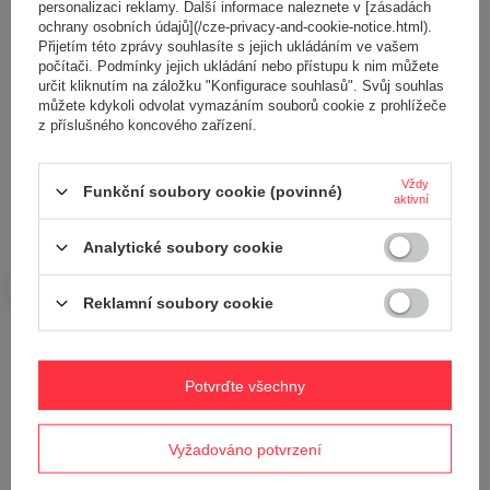
personalizaci reklamy. Další informace naleznete v [zásadách
ochrany osobních údajů](/cze-privacy-and-cookie-notice.html).
Přijetím této zprávy souhlasíte s jejich ukládáním ve vašem
počítači. Podmínky jejich ukládání nebo přístupu k nim můžete
určit kliknutím na záložku "Konfigurace souhlasů". Svůj souhlas
můžete kdykoli odvolat vymazáním souborů cookie z prohlížeče
Vaše jméno
z příslušného koncového zařízení.
Váš e-mail
Vždy
Funkční soubory cookie (povinné)
aktivní
Analytické soubory cookie
Odeslat zpětnou vazbu
Reklamní soubory cookie
POLOŽIT OTÁZKU
Potvrďte všechny
Potřebujete pomoc? Máte otázky?
Položte svůj dotaz a my vám ihned odpovíme,
Vyžadováno potvrzení
Položit otázku
nejzajímavější dotazy a odpovědi budou
zveřejněny pro ostatní..