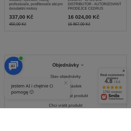
DISTRIBUTOR - AUTORIZOVANÝ
prořezávače, postřikovače atd.pro
PRODEJCE CEDRUS
dvoutaktní motory
16 024,00 Kč
337,00 Kč
16 867,00 Kč
450,00 Kč
Objednávky
Real customers
Stav objednávky
reviews
4.8
/ 5.0
Sledování zásilek
1792 reviews
Chci reklamovat produkt
Chci vrátit produkt
Chci produkt vyměnit
Kontakt