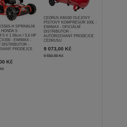
CEDRUS KM100 OLEJOVÝ
PÍSTOVÝ KOMPRESOR 100L -
S56S-H SPRINÁLNÍ
EWIMAX - OFICIÁLNÍ
 HONDA S
DISTRIBUTOR -
5 V 1 56cm / 5,6 HP
AUTORIZOVANÝ PRODEJCE
V200 - EWIMAX -
CEDRUSU
Í DISTRIBUTOR -
9 073,00 Kč
OVANÝ PRODEJCE
9 550,00 Kč
,00 Kč
 Kč