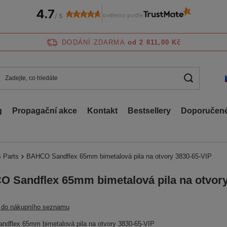
4.7
ověřeno podle
/
5
DODÁNÍ ZDARMA
od 2 811,00 Kč
g
Propagační akce
Kontakt
Bestsellery
Doporučené
 Parts
BAHCO Sandflex 65mm bimetalová pila na otvory 3830-65-VIP
 Sandflex 65mm bimetalová pila na otvory
t do nákupního seznamu
dflex 65mm bimetalová pila na otvory 3830-65-VIP