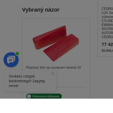
Vybraný názor
CEDRU
LUX Se
výhoz
CYLIN
EWIMA
DISTRI
AUTOR
CEDRU
77 42
81 501,
Plastový klín na vyvracení stromů 14
cm 1055903A
134,00 Kč
Potvrzeno nákupem
František, Spišský Hrhov
Hodnocení:
5
/5