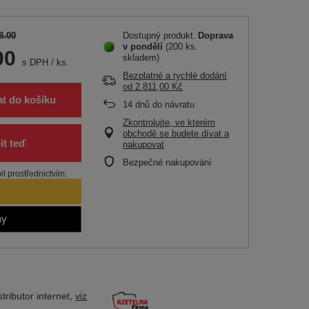
8.00
Dostupný produkt
Doprava
v pondělí
(200 ks.
00
skladem)
s DPH
/
ks.
Bezplatné a rychlé dodání
od
2 811,00 Kč
at do košíku
14
dnů do návratu
Zkontrolujte, ve kterém
obchodě se budete dívat a
nakupovat
Bezpečné nakupování
t prostřednictvím:
tributor
internet,
viz