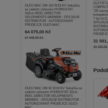
GLX720 
OLEO MAC OM 102 R/19 KV Sekačka
COMPACT
se zadním výhozem HYDROSTAT
720 samoj
102cm REEL DIRECTOR
kompaktor
VELOPMENTS 68059009 - OFICIÁLNÍ
7 hp GL11
DISTRIBUTOR - AUTORIZOVANÝ
OFICIÁLN
PRODEJCE OLEO-MAC
DISTRIBU
AUTORIZ
64 075,00 Kč
PRODEJC
67 448,00 Kč
31 501
33 159,00
Podob
OLEO MAC OM 92 R/19 KV Sekačka se
zadním výhozem HYDROSTAT 92cm
REEL DIRECTOR VELOPMENTS
68059001 - OFICIÁLNÍ DISTRIBUTOR -
AUTORIZOVANÝ PRODEJCE OLEO-
MAC