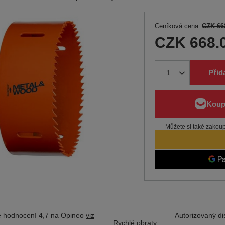
Ceníková cena:
CZK 66
CZK 668.
Přid
Můžete si také zakoupi
 hodnocení 4,7 na Opineo
viz
Autorizovaný dis
Rychlé obraty