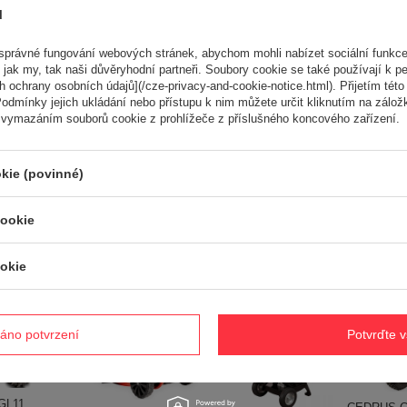
Prodloužená záruka CEDRUS na 2 roky
ů
pakowania [mm]
70
 opakowania [mm]
51
právné fungování webových stránek, abychom mohli nabízet sociální funkce
 opakowania [mm]
78
 jak my, tak naši důvěryhodní partneři. Soubory cookie se také používají k pe
200.000 g
 ochrany osobních údajů](/cze-privacy-and-cookie-notice.html). Přijetím této 
odmínky jejich ukládání nebo přístupu k nim můžete určit kliknutím na zálož
 vymazáním souborů cookie z prohlížeče z příslušného koncového zařízení.
Potřebujete pomoc? Máte otázk
kie (povinné)
Položte svůj dotaz a my vám ihned odpovíme, nejzajímavější dotaz
odpovědi budou zveřejněny pro ostatn
cookie
ké
okie
áno potvrzení
Potvrďte 
GL11