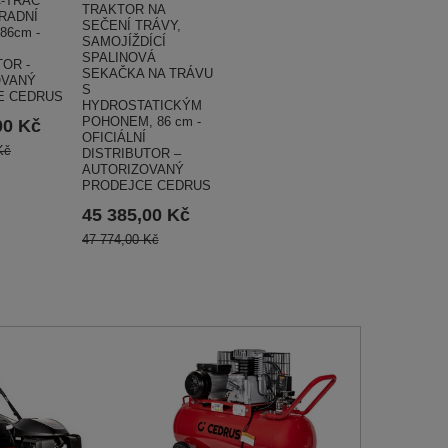
-TRAC
TRAKTOR NA
RADNÍ
SEČENÍ TRÁVY,
86cm -
SAMOJÍŽDÍCÍ
SPALINOVÁ
TOR -
SEKAČKA NA TRÁVU
OVANÝ
S
E CEDRUS
HYDROSTATICKÝM
POHONEM, 86 cm -
00 Kč
OFICIÁLNÍ
Kč
DISTRIBUTOR –
AUTORIZOVANÝ
PRODEJCE CEDRUS
45 385,00 Kč
47 774,00 Kč