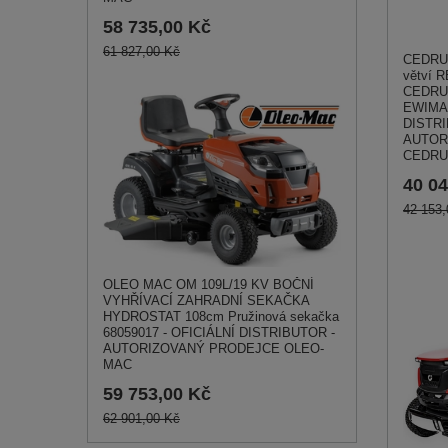
58 735,00 Kč
61 827,00 Kč
CEDRUS
větví R
CEDRU
EWIMAX
DISTRI
AUTOR
CEDRU
40 04
42 153,
OLEO MAC OM 109L/19 KV BOČNÍ
VYHŘÍVACÍ ZAHRADNÍ SEKAČKA
HYDROSTAT 108cm Pružinová sekačka
68059017 - OFICIÁLNÍ DISTRIBUTOR -
AUTORIZOVANÝ PRODEJCE OLEO-
MAC
59 753,00 Kč
62 901,00 Kč