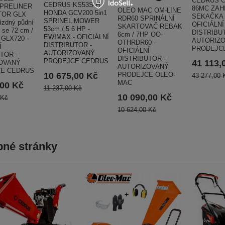
CEDRUS C
CEDRUS KS53S-H
SPRELINER
86MC ZAH
OLEO MAC OM-LINE
HONDA GCV200 5in1
OR GLX
SEKAČKA 
RDR60 SPRINÁLNÍ
SPRINEL MOWER
ízdný půdní
OFICIÁLNÍ
SKARTOVAČ REBAK
53cm / 5.6 HP -
 se 72 cm /
DISTRIBU
6cm / 7HP OO-
EWIMAX - OFICIÁLNÍ
 GLX720 -
AUTORIZ
OTHRDR60 -
DISTRIBUTOR -
Í
PRODEJC
OFICIÁLNÍ
AUTORIZOVANÝ
TOR -
DISTRIBUTOR -
PRODEJCE CEDRUS
41 113,
OVANÝ
AUTORIZOVANÝ
E CEDRUS
PRODEJCE OLEO-
10 675,00 Kč
43 277,00 
MAC
,00 Kč
11 237,00 Kč
10 090,00 Kč
 Kč
10 624,00 Kč
né stránky