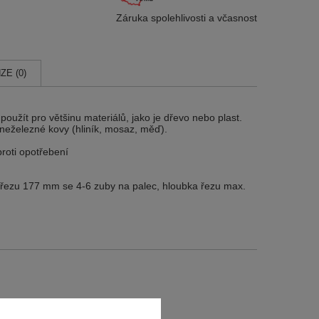
Záruka spolehlivosti
a včasnost
ZE (0)
 použít pro většinu materiálů, jako je dřevo nebo plast.
a neželezné kovy (hliník, mosaz, měď).
roti opotřebení
a řezu 177 mm se 4-6 zuby na palec, hloubka řezu max.