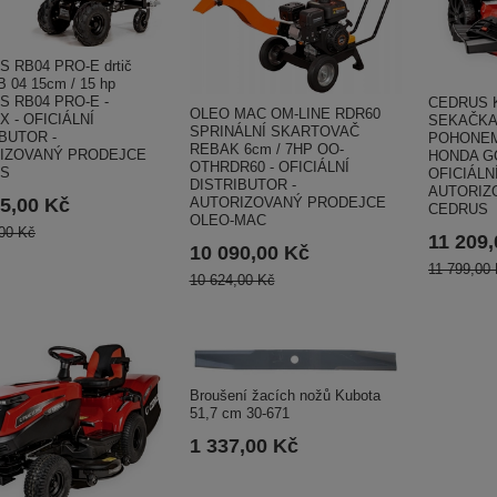
 RB04 PRO-E drtič
B 04 15cm / 15 hp
S RB04 PRO-E -
CEDRUS K
OLEO MAC OM-LINE RDR60
 - OFICIÁLNÍ
SEKAČKA
SPRINÁLNÍ SKARTOVAČ
BUTOR -
POHONEM 
REBAK 6cm / 7HP OO-
IZOVANÝ PRODEJCE
HONDA GC
OTHRDR60 - OFICIÁLNÍ
S
OFICIÁLN
DISTRIBUTOR -
AUTORIZ
5,00 Kč
AUTORIZOVANÝ PRODEJCE
CEDRUS
OLEO-MAC
00 Kč
11 209
10 090,00 Kč
11 799,00
10 624,00 Kč
Broušení žacích nožů Kubota
51,7 cm 30-671
1 337,00 Kč