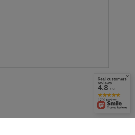
Real customers
reviews
4.8
/ 5.0
1790 reviews