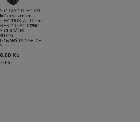
S C-TRAC 112HC-300
kačka se zadním
em HYDROSTAT 112cm 2
DRES C-TRAC-102HC
X OFICIÁLNÍ
BUTOR -
IZOVANÝ PRODEJCE
S
6,00 Kč
00 Kč