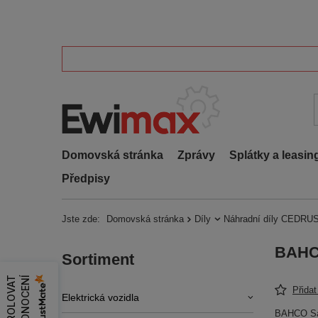
Domovská stránka
Zprávy
Splátky a leasin
Předpisy
Jste zde:
Domovská stránka
Díly
Náhradní díly CEDRUS
BAHCO
Sortiment
Z
K
O
N
T
R
O
L
O
V
A
T
H
O
D
N
O
C
E
N
Í
Přida
Elektrická vozidla
BAHCO San