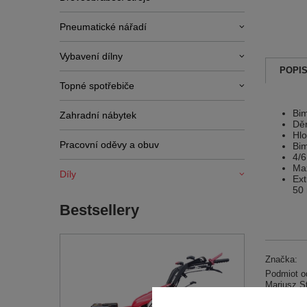
Pneumatické nářadí
Vybavení dílny
POPI
Topné spotřebiče
Bim
Zahradní nábytek
Děr
Hlo
Pracovní oděvy a obuv
Bim
4/6
Max
Díly
Ext
50
Bestsellery
Značka:
Podmiot od
Mariusz S
Symbol: