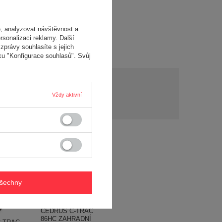
, analyzovat návštěvnost a
rsonalizaci reklamy. Další
zprávy souhlasíte s jejich
ku "Konfigurace souhlasů". Svůj
y?
Položit otázku
Vždy aktivní
y a
í..
všechny
CEDRUS C-TRAC
86HC ZAHRADNÍ