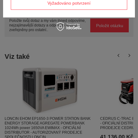
Vyžadováno potvrzení
Potřebujete pomoc? Máte otázky?
Položte svůj dotaz a my vám ihned odpovíme,
Položit otázku
nejzajímavější dotazy a odpovědi budou
zveřejněny pro ostatní..
Viz také
LONCIN EHOM EP1650-3 POWER STATION BANK
CEDRUS C-TRAC 86
ENERGY STORAGE AGREGATE POWERBANK
- OFICIÁLNÍ DISTRI
1024Wh power 1650VA EWIMAX - OFICIÁLNÍ
PRODEJCE CEDRUS
DISTRIBUTOR - AUTORIZOVANÝ PRODEJCE
41 136,00 Kč
SPOLEČNOSTI LONCIN