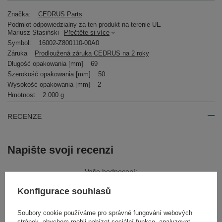
Značka:
CEDRUS Parts
Podmiot odpowiedzialny za ten produkt na terenie UE
Mariusz Stasiński
Přečtěte si více
Symbol:
16002-Z800110-00A0
Záruka
Prodloužená záruka CEDRUS na 2 roky
Długość opakowania [mm]
69
Szerokość opakowania [mm]
50
Wysokość opakowania [mm]
2
Hmotnost
2.000 g
RECENZE
Napište svoji recenzi
Vaše hodnocení:
5/5
Konfigurace souhlasů
Soubory cookie používáme pro správné fungování webových
Obsah vašeho názoru
stránek, abychom mohli nabízet sociální funkce, analyzovat