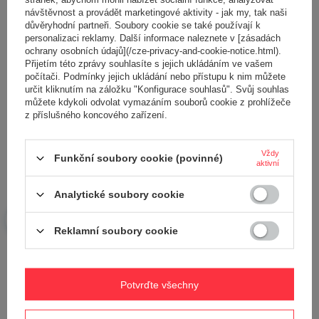
návštěvnost a provádět marketingové aktivity - jak my, tak naši
důvěryhodní partneři. Soubory cookie se také používají k
personalizaci reklamy. Další informace naleznete v [zásadách
ochrany osobních údajů](/cze-privacy-and-cookie-notice.html).
Přijetím této zprávy souhlasíte s jejich ukládáním ve vašem
Přidejte vlastní obrázek produktu:
počítači. Podmínky jejich ukládání nebo přístupu k nim můžete
určit kliknutím na záložku "Konfigurace souhlasů". Svůj souhlas
můžete kdykoli odvolat vymazáním souborů cookie z prohlížeče
z příslušného koncového zařízení.
Vaše jméno
Vždy
Funkční soubory cookie (povinné)
aktivní
Analytické soubory cookie
Váš e-mail
Reklamní soubory cookie
Odeslat zpětnou vazbu
Potvrďte všechny
POLOŽIT OTÁZKU