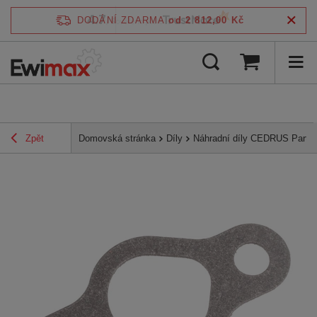
4.7
DODÁNÍ ZDARMA
od 2 812,00 Kč
/
5
ověřeno podle
Zpět
Domovská stránka
Díly
Náhradní díly CEDRUS Parts