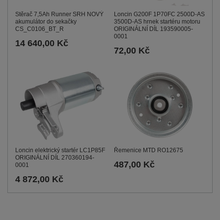
Stěrač 7,5Ah Runner SRH NOVÝ
Loncin G200F 1P70FC 2500D-AS
akumulátor do sekačky
3500D-AS hrnek startéru motoru
CS_C0106_BT_R
ORIGINÁLNÍ DÍL 193590005-
0001
14 640,00 Kč
72,00 Kč
Loncin elektrický startér LC1P85F
Řemenice MTD RO12675
ORIGINÁLNÍ DÍL 270360194-
487,00 Kč
0001
4 872,00 Kč