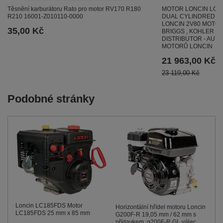
Těsnění karburátoru Rato pro motor RV170 R180
MOTOR LONCIN LC2V
R210 16001-Z010110-0000
DUAL CYLINDRED HO
LONCIN 2V80 MOTOR
35,00 Kč
BRIGGS , KOHLER - E
DISTRIBUTOR - AUT
MOTORŮ LONCIN
21 963,00 Kč
23 119,00 Kč
Podobné stránky
Loncin LC185FDS Motor
Horizontální hřídel motoru Loncin
LC185FDS 25 mm x 85 mm
G200F-R 19,05 mm / 62 mm s
přídavkem. g200F-R GL válec