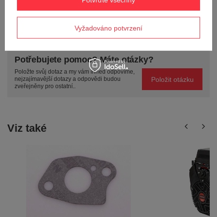
POLOŽIT OTÁZKU
Vyžadováno potvrzení
Potřebujete pomoc? Máte otázky?
Položte svůj dotaz a my vám ihned odpovíme,
Položit otázku
nejzajímavější dotazy a odpovědi budou
zveřejněny pro ostatní..
Viz také