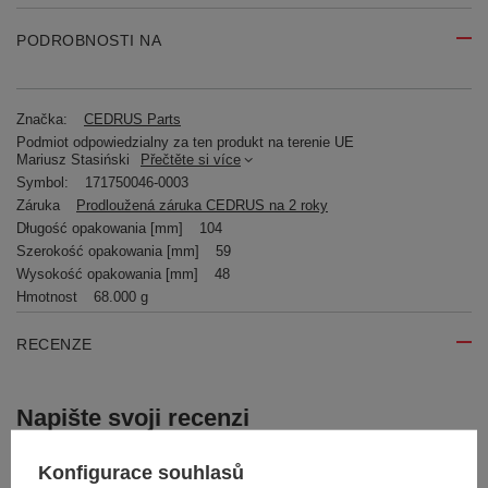
PODROBNOSTI NA
Značka:
CEDRUS Parts
Podmiot odpowiedzialny za ten produkt na terenie UE
Mariusz Stasiński
Přečtěte si více
Symbol:
171750046-0003
Záruka
Prodloužená záruka CEDRUS na 2 roky
Długość opakowania [mm]
104
Szerokość opakowania [mm]
59
Wysokość opakowania [mm]
48
Hmotnost
68.000 g
RECENZE
Napište svoji recenzi
Vaše hodnocení:
Konfigurace souhlasů