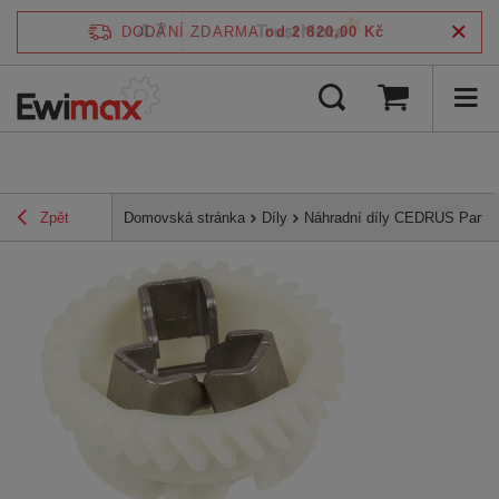
4.7
DODÁNÍ ZDARMA
od 2 820,00 Kč
/
5
ověřeno podle
Zpět
Domovská stránka
Díly
Náhradní díly CEDRUS Parts