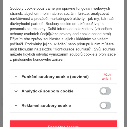
5/5
Soubory cookie používáme pro správné fungování webových
stránek, abychom mohli nabízet sociální funkce, analyzovat
návštěvnost a provádět marketingové aktivity - jak my, tak naši
Obsah vašeho názoru
důvěryhodní partneři. Soubory cookie se také používají k
personalizaci reklamy. Další informace naleznete v [zásadách
ochrany osobních údajů](/cze-privacy-and-cookie-notice.html).
Přijetím této zprávy souhlasíte s jejich ukládáním ve vašem
počítači. Podmínky jejich ukládání nebo přístupu k nim můžete
určit kliknutím na záložku "Konfigurace souhlasů". Svůj souhlas
Přidejte vlastní obrázek produktu:
můžete kdykoli odvolat vymazáním souborů cookie z prohlížeče
z příslušného koncového zařízení.
Vždy
Funkční soubory cookie (povinné)
aktivní
Vaše jméno
Analytické soubory cookie
Váš e-mail
Reklamní soubory cookie
Odeslat zpětnou vazbu
Potvrďte všechny