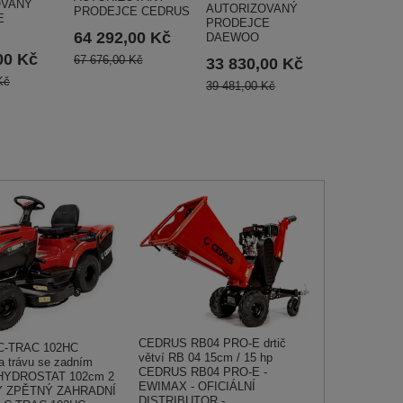
OVANÝ
AUTORIZOVANÝ
PRODEJCE CEDRUS
E
PRODEJCE
64 292,00 Kč
DAEWOO
00 Kč
67 676,00 Kč
33 830,00 Kč
Kč
39 481,00 Kč
CEDRUS RB04 PRO-E drtič
C-TRAC 102HC
větví RB 04 15cm / 15 hp
a trávu se zadním
CEDRUS RB04 PRO-E -
HYDROSTAT 102cm 2
EWIMAX - OFICIÁLNÍ
Y ZPĚTNÝ ZAHRADNÍ
DISTRIBUTOR -