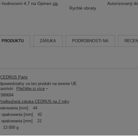
 hodnocení 4,7 na Opineo
viz
Autorizovaný dis
Rychlé obraty
S PRODUKTU
ZÁRUKA
PODROBNOSTI NA
RECEN
CEDRUS Parts
powiedzialny za ten produkt na terenie UE
tasiński
Přečtěte si více
580694
Prodloužená záruka CEDRUS na 2 roky
pakowania [mm]
44
 opakowania [mm]
42
 opakowania [mm]
22
13.000 g