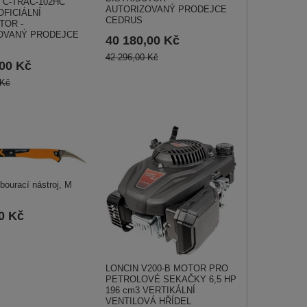
 C-TRAC-102HC
AUTORIZOVANÝ PRODEJCE
FICIÁLNÍ
CEDRUS
TOR -
OVANÝ PRODEJCE
40 180,00 Kč
42 296,00 Kč
,00 Kč
 Kč
ourací nástroj, M
0 Kč
LONCIN V200-B MOTOR PRO
PETROLOVÉ SEKAČKY 6,5 HP
196 cm3 VERTIKÁLNÍ
VENTILOVÁ HŘÍDEL