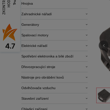
Z
K
O
N
T
R
O
L
O
V
A
T
H
O
D
N
O
C
E
N
Hnojiva
Zahradnické nářadí
Generátory
Spalovací motory
4.7
Elektrické nářadí
Spotřební elektronika a bílé zboží
Dřevozpracující stroje
Nástroje pro obrábění kovů
Odvlhčovače vzduchu
Stavební zařízení
Chladicí zařízení