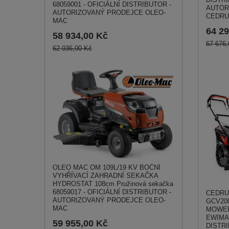
68059001 - OFICIÁLNÍ DISTRIBUTOR -
AUTOR
AUTORIZOVANÝ PRODEJCE OLEO-
CEDRU
MAC
64 29
58 934,00 Kč
67 676,
62 036,00 Kč
OLEO MAC OM 109L/19 KV BOČNÍ
VYHŘÍVACÍ ZAHRADNÍ SEKAČKA
HYDROSTAT 108cm Pružinová sekačka
68059017 - OFICIÁLNÍ DISTRIBUTOR -
CEDRU
AUTORIZOVANÝ PRODEJCE OLEO-
GCV200
MAC
MOWER 
EWIMAX
59 955,00 Kč
DISTRI