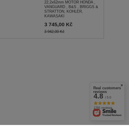
22,2x62mm MOTOR HONDA ,
VANGUARD , B&S , BRIGGS &
STRATTON, KOHLER,
KAWASAKI
3 745,00 Kč
3 942,00 Kč
Real customers
reviews
4.8
/ 5.0
1791 reviews