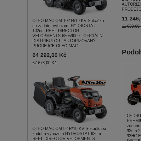
AUTORIZ
PRODEJC
11 246
OLEO MAC OM 102 R/19 KV Sekačka
se zadním výhozem HYDROSTAT
11 839,00
102cm REEL DIRECTOR
VELOPMENTS 68059009 - OFICIÁLNÍ
DISTRIBUTOR - AUTORIZOVANÝ
PRODEJCE OLEO-MAC
Podob
64 292,00 Kč
67 676,00 Kč
CEDRU
PREMIU
zadní
OLEO MAC OM 92 R/19 KV Sekačka se
93cm 2
zadním výhozem HYDROSTAT 92cm
93HC 
REEL DIRECTOR VELOPMENTS
DISTRI