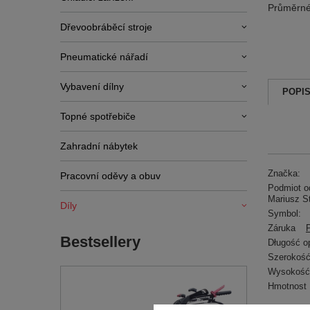
Průměrné
Dřevoobráběcí stroje
Pneumatické nářadí
Vybavení dílny
POPI
Topné spotřebiče
Zahradní nábytek
Značka:
Pracovní oděvy a obuv
Podmiot od
Mariusz S
Díly
Symbol:
Záruka
Bestsellery
Długość o
Szerokość
Wysokość
Hmotnost