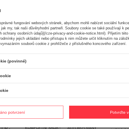
ů
Potřebujete pomoc? Máte otázk
Položte svůj dotaz a my vám ihned odpovíme, nejzajímavější dotaz
právné fungování webových stránek, abychom mohli nabízet sociální funkce
odpovědi budou zveřejněny pro ostatn
 jak my, tak naši důvěryhodní partneři. Soubory cookie se také používají k pe
 ochrany osobních údajů](/cze-privacy-and-cookie-notice.html). Přijetím této 
odmínky jejich ukládání nebo přístupu k nim můžete určit kliknutím na zálož
ké
 vymazáním souborů cookie z prohlížeče z příslušného koncového zařízení.
kie (povinné)
cookie
okie
CEDRUS GL11
Ručně !!! CEDRUS
GLX720 SPRELINER
KS56S-H
Cedrus RB
ZM06E 4v1
COMPACTOR GLX
NÍ
spalovací d
SPRINÁLNÍ ČISTIČ
720 samojízdný půdní
 HONDA S
REBAK na 
SNĚHU S POHONEM
kompaktor se 72 cm /
 5 V 1
cm ! CEDR
áno potvrzení
Potvrďte 
A STARTÉREM
7 hp GL11 GLX720 -
6 HP
CEDRB02 
KOMPAKTOR ZM06
OFICIÁLNÍ
V200 -
- OFICIÁLN
4v1 - 80cm / 6,5 HP
DISTRIBUTOR -
 OFICIÁLNÍ
DISTRIBU
KOMPLETNÍ SADA -
AUTORIZOVANÝ
TOR -