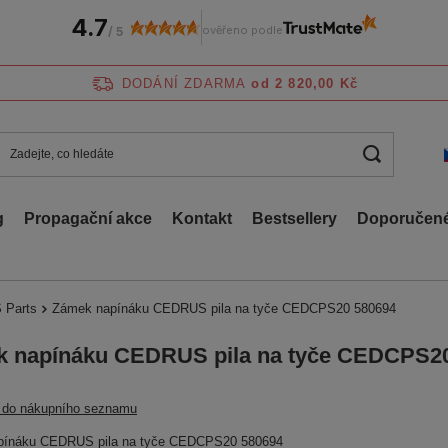
4.7
ověřeno podle
/
5
DODÁNÍ ZDARMA
od 2 820,00 Kč
g
Propagační akce
Kontakt
Bestsellery
Doporučené
 Parts
Zámek napínáku CEDRUS pila na tyče CEDCPS20 580694
 napínáku CEDRUS pila na tyče CEDCPS2
t do nákupního seznamu
pínáku CEDRUS pila na tyče CEDCPS20 580694