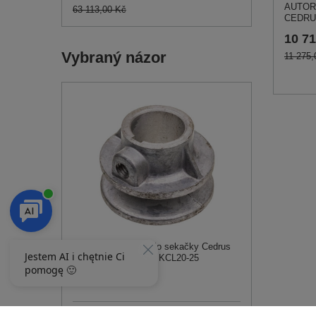
AUTOR
63 113,00 Kč
CEDRU
10 71
Vybraný názor
11 275,
Řemenové hnací kolo sekačky Cedrus
KCL18SP;KCL20SP KCL20-25
157,00 Kč