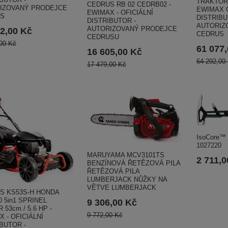
TRAKTOR
CEDRUS RB 02 CEDRB02 -
IZOVANÝ PRODEJCE
EWIMAX O
EWIMAX - OFICIÁLNÍ
S
DISTRIBU
DISTRIBUTOR -
AUTORIZ
AUTORIZOVANÝ PRODEJCE
2,00 Kč
CEDRUS
CEDRUSU
00 Kč
61 077
16 605,00 Kč
64 292,00
17 479,00 Kč
IsoCore™ b
1027220
MARUYAMA MCV3101TS
2 711,0
BENZÍNOVÁ ŘETĚZOVÁ PILA
ŘETĚZOVÁ PILA
LUMBERJACK NŮŽKY NA
VĚTVE LUMBERJACK
S KS53S-H HONDA
 5in1 SPRINEL
9 306,00 Kč
53cm / 5.6 HP -
9 772,00 Kč
 - OFICIÁLNÍ
BUTOR -