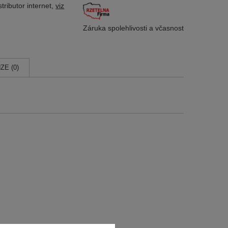
tributor
internet,
viz
Záruka spolehlivosti
a včasnost
ZE (0)