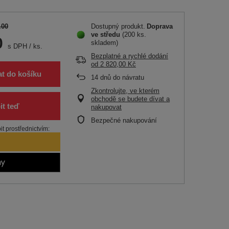
.00
Dostupný produkt
Doprava
ve středu
(200 ks.
0
skladem)
s DPH
/
ks.
Bezplatné a rychlé dodání
od
2 820,00 Kč
at do košíku
14
dnů do návratu
Zkontrolujte, ve kterém
obchodě se budete dívat a
nakupovat
Bezpečné nakupování
t prostřednictvím: