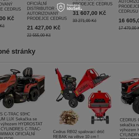
AUTORIZ
OFICIÁLNÍ
PRODEJCE CEDRUS
OVANÝ
PRODEJC
DISTRIBUTOR -
E CEDRUS
CEDRUSU
31 607,00 Kč
AUTORIZOVANÝ
,00 Kč
PRODEJCE CEDRUS
16 605,
33 271,00 Kč
 Kč
21 427,00 Kč
17 479,00 
22 555,00 Kč
né stránky
S C-TRAC 93HC
M LUX Sekačka se
CEDRUS 
m výhozem HYDROSTAT
sekačka n
 CYLINDRES C-TRAC-
výhozem 
Cedrus RB02 spalovací drtič
EWIMAX OFICIÁLNÍ
CYLINDR
REBAK na větve 10 cm !
BUTOR -