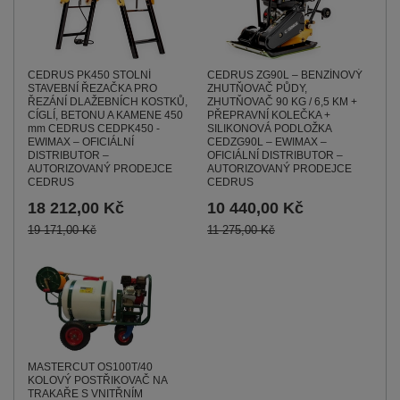
CEDRUS PK450 STOLNÍ
CEDRUS ZG90L – BENZÍNOVÝ
STAVEBNÍ ŘEZAČKA PRO
ZHUTŇOVAČ PŮDY,
ŘEZÁNÍ DLAŽEBNÍCH KOSTKŮ,
ZHUTŇOVAČ 90 KG / 6,5 KM +
CÍGLÍ, BETONU A KAMENE 450
PŘEPRAVNÍ KOLEČKA +
mm CEDRUS CEDPK450 -
SILIKONOVÁ PODLOŽKA
EWIMAX – OFICIÁLNÍ
CEDZG90L – EWIMAX –
DISTRIBUTOR –
OFICIÁLNÍ DISTRIBUTOR –
AUTORIZOVANÝ PRODEJCE
AUTORIZOVANÝ PRODEJCE
CEDRUS
CEDRUS
18 212,00 Kč
10 440,00 Kč
19 171,00 Kč
11 275,00 Kč
MASTERCUT OS100T/40
KOLOVÝ POSTŘIKOVAČ NA
TRAKAŘE S VNITŘNÍM