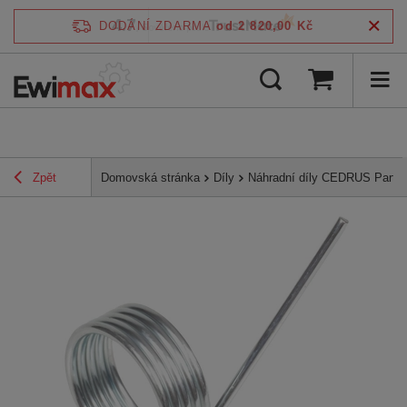
4.7
DODÁNÍ ZDARMA
od 2 820,00 Kč
/
5
ověřeno podle
Zpět
Domovská stránka
Díly
Náhradní díly CEDRUS Parts