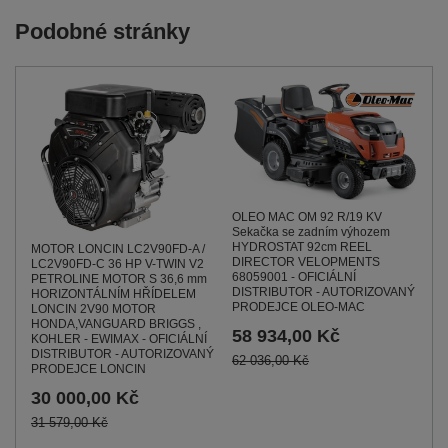
Podobné stránky
OLEO MAC OM 92 R/19 KV
Sekačka se zadním výhozem
HYDROSTAT 92cm REEL
MOTOR LONCIN LC2V90FD-A /
DIRECTOR VELOPMENTS
LC2V90FD-C 36 HP V-TWIN V2
68059001 - OFICIÁLNÍ
PETROLINE MOTOR S 36,6 mm
DISTRIBUTOR - AUTORIZOVANÝ
HORIZONTÁLNÍM HŘÍDELEM
PRODEJCE OLEO-MAC
LONCIN 2V90 MOTOR
HONDA,VANGUARD BRIGGS ,
58 934,00 Kč
KOHLER - EWIMAX - OFICIÁLNÍ
DISTRIBUTOR - AUTORIZOVANÝ
62 036,00 Kč
PRODEJCE LONCIN
30 000,00 Kč
31 579,00 Kč