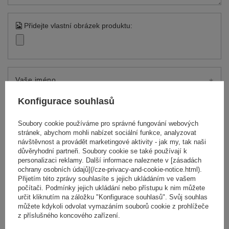
Přidejte vlastní obrázek produktu:
Vaše jméno
Konfigurace souhlasů
Váš e-mail
Soubory cookie používáme pro správné fungování webových
stránek, abychom mohli nabízet sociální funkce, analyzovat
návštěvnost a provádět marketingové aktivity - jak my, tak naši
Odeslat zpětnou vazbu
důvěryhodní partneři. Soubory cookie se také používají k
personalizaci reklamy. Další informace naleznete v [zásadách
ochrany osobních údajů](/cze-privacy-and-cookie-notice.html).
Přijetím této zprávy souhlasíte s jejich ukládáním ve vašem
POLOŽIT OTÁZKU
počítači. Podmínky jejich ukládání nebo přístupu k nim můžete
určit kliknutím na záložku "Konfigurace souhlasů". Svůj souhlas
můžete kdykoli odvolat vymazáním souborů cookie z prohlížeče
z příslušného koncového zařízení.
Potřebujete pomoc? Máte otázky?