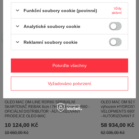
Položte svůj dotaz a my vám ihned odpovíme,
Položit otázku
nejzajímavější dotazy a odpovědi budou
Vždy
Funkční soubory cookie (povinné)
zveřejněny pro ostatní..
aktivní
Analytické soubory cookie
Viz také
Reklamní soubory cookie
Potvrďte všechny
Vyžadováno potvrzení
OLEO MAC OM 92 R/1
OLEO MAC OM-LINE RDR60 SPRINÁLNÍ
výhozem HYDROSTAT
SKARTOVAČ REBAK 6cm / 7HP OO-OTHRDR60 -
VELOPMENTS 6805900
OFICIÁLNÍ DISTRIBUTOR - AUTORIZOVANÝ
- AUTORIZOVANÝ P
PRODEJCE OLEO-MAC
58 934,00 Kč
10 124,00 Kč
62 036,00 Kč
10 660,00 Kč