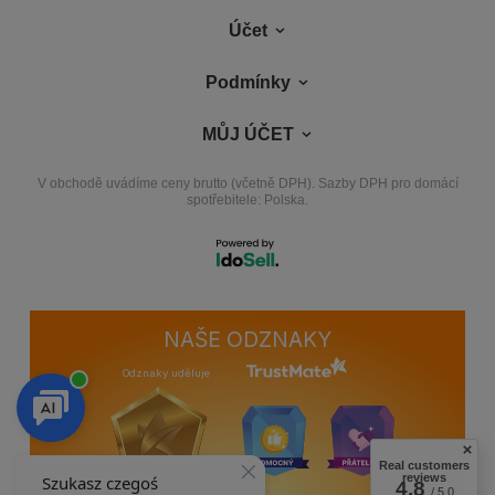
Účet
Podmínky
MŮJ ÚČET
V obchodě uvádíme ceny brutto (včetně DPH).
Sazby DPH pro domácí
spotřebitele:
Polska
.
NAŠE ODZNAKY
Odznaky uděluje
Real customers
reviews
4.8
/ 5.0