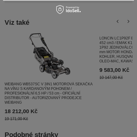
Viz také
LONCIN LC1P92F BE
452 cm3 / EMAK K1600
1P92 JEDNOVÁLCOVÝ
mm MOTOR HONDA , 
KOHLER, HUSQVARNA 
OLEO-MAC, KAWASA
9 583,00 Kč
10 147,00 Kč
WEIBANG WB537SC V 3IN1 MOTOROVÁ SEKAČKA
NA VÍNU S KARDANOVÝM POHONEM /
PROFESIONÁLNÍ 6,5 HP / 53 cm - OFICIÁLNÍ
DISTRIBUTOR - AUTORIZOVANÝ PRODEJCE
WEIBANG
18 212,00 Kč
19 171,00 Kč
Podobné stránky