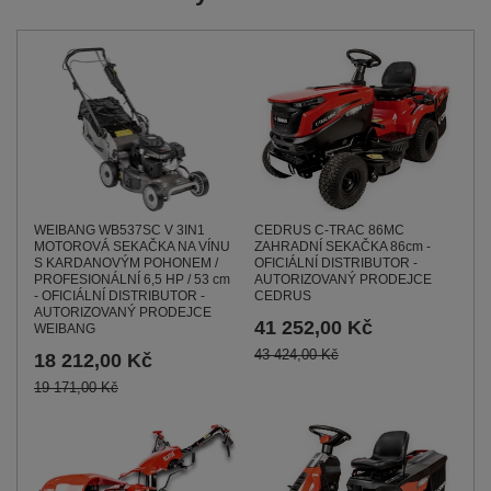
WEIBANG WB537SC V 3IN1
CEDRUS C-TRAC 86MC
MOTOROVÁ SEKAČKA NA VÍNU
ZAHRADNÍ SEKAČKA 86cm -
S KARDANOVÝM POHONEM /
OFICIÁLNÍ DISTRIBUTOR -
PROFESIONÁLNÍ 6,5 HP / 53 cm
AUTORIZOVANÝ PRODEJCE
- OFICIÁLNÍ DISTRIBUTOR -
CEDRUS
AUTORIZOVANÝ PRODEJCE
41 252,00 Kč
WEIBANG
43 424,00 Kč
18 212,00 Kč
19 171,00 Kč