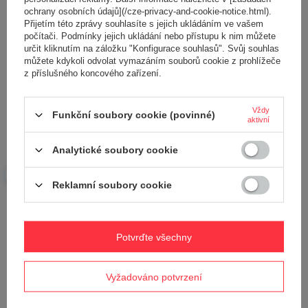
ochrany osobních údajů](/cze-privacy-and-cookie-notice.html).
Přijetím této zprávy souhlasíte s jejich ukládáním ve vašem
počítači. Podmínky jejich ukládání nebo přístupu k nim můžete
určit kliknutím na záložku "Konfigurace souhlasů". Svůj souhlas
můžete kdykoli odvolat vymazáním souborů cookie z prohlížeče
Vaše jméno
z příslušného koncového zařízení.
Vždy
Funkční soubory cookie (povinné)
Váš e-mail
aktivní
Analytické soubory cookie
Odeslat zpětnou vazbu
Reklamní soubory cookie
POLOŽIT OTÁZKU
Potvrďte všechny
Potřebujete pomoc? Máte otázky?
Vyžadováno potvrzení
Položte svůj dotaz a my vám ihned odpovíme,
Položit otázku
nejzajímavější dotazy a odpovědi budou
zveřejněny pro ostatní..