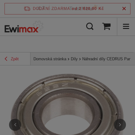
4.7
DODÁNÍ ZDARMA
od 2 820,00 Kč
/
5
ověřeno podle
Zpět
Domovská stránka
Díly
Náhradní díly CEDRUS Parts