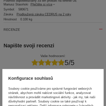
Podmiot odpowiedzialny za ten produkt na terenie UE
Mariusz Stasiński
Přečtěte si více
Symbol:
580671
Záruka
Prodloužená záruka CEDRUS na 2 roky
Hmotnost
0.100 kg
RECENZE
Napište svoji recenzi
Vaše hodnocení:
5/5
Konfigurace souhlasů
Obsah vašeho názoru
Soubory cookie používáme pro správné fungování webových
stránek, abychom mohli nabízet sociální funkce, analyzovat
návštěvnost a provádět marketingové aktivity - jak my, tak naši
důvěryhodní partneři. Soubory cookie se také používají k
Přidejte vlastní obrázek produktu:
personalizaci reklamy. Další informace naleznete v [zásadách