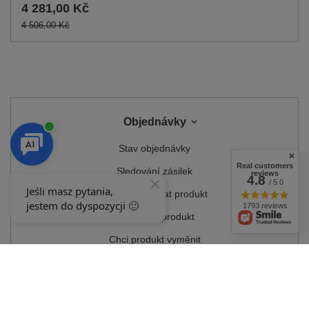
4 281,00 Kč
4 506,00 Kč
Objednávky
Stav objednávky
Real customers
Sledování zásilek
reviews
4.8
/ 5.0
Chci reklamovat produkt
1793 reviews
Chci vrátit produkt
Chci produkt vyměnit
Kontakt