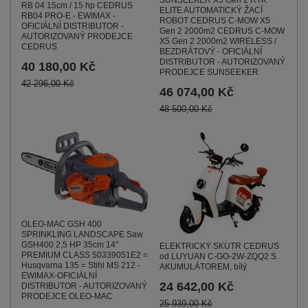
SUNSEEKER X5 Gen 2 RTK
RB 04 15cm / 15 hp CEDRUS
ELITE AUTOMATICKÝ ŽACÍ
RB04 PRO-E - EWIMAX -
ROBOT CEDRUS C-MOW X5
OFICIÁLNÍ DISTRIBUTOR -
Gen 2 2000m2 CEDRUS C-MOW
AUTORIZOVANÝ PRODEJCE
X5 Gen 2 2000m2 WIRELESS /
CEDRUS
BEZDRÁTOVÝ - OFICIÁLNÍ
DISTRIBUTOR - AUTORIZOVANÝ
40 180,00 Kč
PRODEJCE SUNSEEKER
42 296,00 Kč
46 074,00 Kč
48 500,00 Kč
OLEO-MAC GSH 400
SPRINKLING LANDSCAPE Saw
GSH400 2,5 HP 35cm 14"
ELEKTRICKÝ SKÚTR CEDRUS
PREMIUM CLASS 50339051E2 =
od LUYUAN C-GO-2W-ZQQ2 S
Husqvarna 135 = Stihl MS 212 -
AKUMULÁTOREM, bílý
EWIMAX-OFICIÁLNÍ
24 642,00 Kč
DISTRIBUTOR - AUTORIZOVANÝ
PRODEJCE OLEO-MAC
25 939,00 Kč