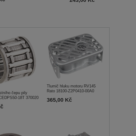
Tlumič hluku motoru RV145
Rato 18100-Z2P0410-00A0
stního čepu pily
EDPS50-18T 370020
365,00 Kč
Kč