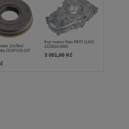
Kryt motoru Rato R670 11410-
řídele 12x28x6
Z120510-0000
ila CEDPS25-10T
3 051,00 Kč
Kč