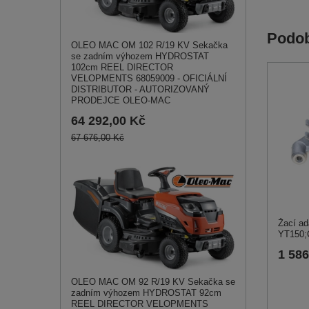
Podob
OLEO MAC OM 102 R/19 KV Sekačka
se zadním výhozem HYDROSTAT
102cm REEL DIRECTOR
VELOPMENTS 68059009 - OFICIÁLNÍ
DISTRIBUTOR - AUTORIZOVANÝ
PRODEJCE OLEO-MAC
64 292,00 Kč
67 676,00 Kč
Žací ad
YT150;
1 586
OLEO MAC OM 92 R/19 KV Sekačka se
zadním výhozem HYDROSTAT 92cm
REEL DIRECTOR VELOPMENTS