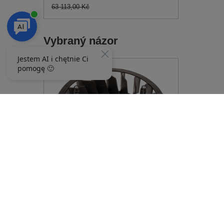
63 113,00 Kč
Vybraný názor
LOPATKA VENTILÁTORU LONCIN PRO
MOTOR LONCIN 1P88F 1P90F 1P92F
160180024-0001 PRO LONCIN 1P88F
1P90F 1P92F
389,00 Kč