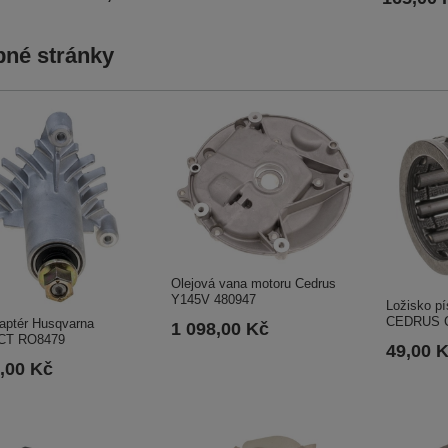
né stránky
Olejová vana motoru Cedrus
Y145V 480947
Ložisko pí
CEDRUS C
aptér Husqvarna
1 098,00 Kč
CT RO8479
49,00 
,00 Kč