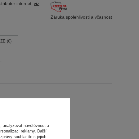
tributor
internet,
viz
Záruka spolehlivosti
a včasnost
ZE (0)
L
, analyzovat návštěvnost a
rsonalizaci reklamy. Další
zprávy souhlasíte s jejich