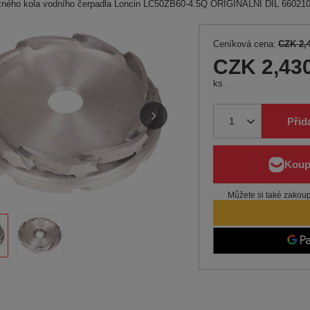
žného kola vodního čerpadla Loncin LC50ZB60-4.5Q ORIGINÁLNÍ DÍL 66021
Ceníková cena:
CZK 2,
CZK 2,43
ks.
Přid
Můžete si také zakoupi