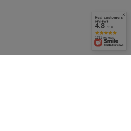
Real customers
reviews
4.8
/ 5.0
1791 reviews