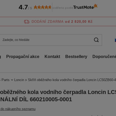
4.7
ověřeno podle
/
5
DODÁNÍ ZDARMA
od 2 820,00 Kč
g
Propagační akce
Kontakt
Bestsellery
Doporučené
 Parts
Loncin
Skříň oběžného kola vodního čerpadla Loncin LC50ZB60
 oběžného kola vodního čerpadla Loncin L
NÁLNÍ DÍL 660210005-0001
t do nákupního seznamu