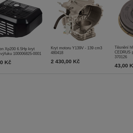
Těsnění h
Kryt motoru Y139V - 139 cm3
en Xp200 6.5Hp kryt
CEDRUS p
480418
 výfuku 100006825-0001
370126
2 430,00 Kč
00 Kč
43,00 