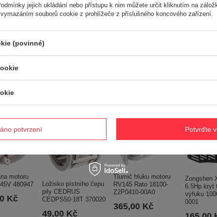
odmínky jejich ukládání nebo přístupu k nim můžete určit kliknutím na zálož
780.000 g
 vymazáním souborů cookie z prohlížeče z příslušného koncového zařízení.
Potřebujete pomoc? Máte otázk
kie (povinné)
Položte svůj dotaz a my vám ihned odpovíme, nejzajímavější dotaz
odpovědi budou zveřejněny pro ostatn
cookie
okie
ké
áno potvrzení
Potvrďte 
Tlumič hluku motoru
ana motoru
Zongshen 
Ložisko pístního čepu
RV145 Rato 18100-
145V 480947
6.5Hp kryt 
pily CEDRUS
Z2P0410-00A0
výfuku 100
00 Kč
CEDPS50-18T 370020
0001
365,00 Kč
49,00 Kč
165,00 