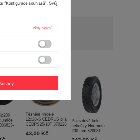
ku "Konfigurace souhlasů". Svůj
y?
Vždy aktivní
Položit otázku
y a
í..
všechny
Těsnění hřídele
Xp200
12x28x6 CEDRUS pila
tlumiče
Pojezdové kolo
CEDPS25-10T 370126
006825-
sekačky Hortmasz
200 mm 520081
43,00 Kč
Kč
243,00 Kč