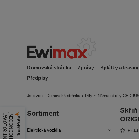
Domovská stránka
Zprávy
Splátky a leasin
Předpisy
Jste zde:
Domovská stránka
Díly
Náhradní díly CEDRUS
Skříň
Sortiment
Z
K
O
N
T
R
O
L
O
V
A
T
H
O
D
N
O
C
E
N
Í
ORIGI
Elektrická vozidla
Přida