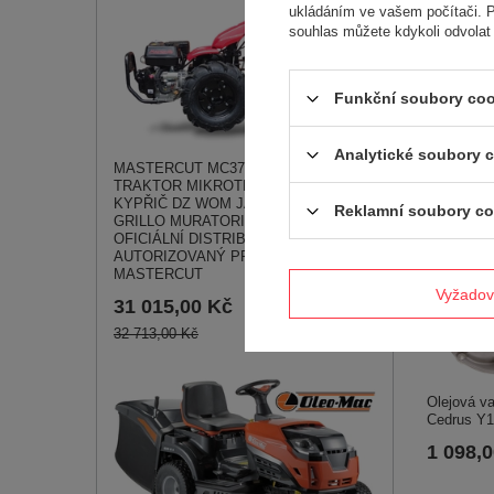
ukládáním ve vašem počítači. P
Hmotnost
souhlas můžete kdykoli odvolat
Funkční soubory coo
Analytické soubory 
MASTERCUT MC370 JEDNOOSÝ
TRAKTOR MIKROTRAKTOR PŮDNÍ
KYPŘIČ DZ WOM JANSEN AGRO
Reklamní soubory co
Viz ta
GRILLO MURATORI - EWIMAX -
OFICIÁLNÍ DISTRIBUTOR -
AUTORIZOVANÝ PRODEJCE
MASTERCUT
Vyžadov
31 015,00 Kč
32 713,00 Kč
Olejová v
Cedrus Y
1 098,