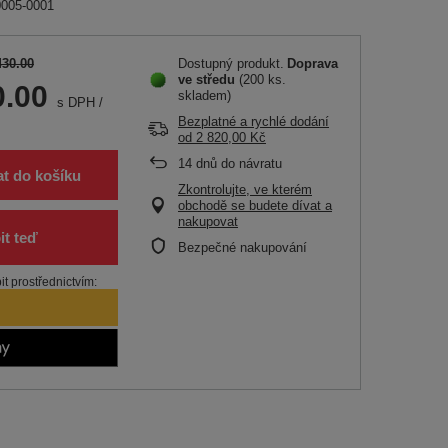
0005-0001
430.00
Dostupný produkt
Doprava
ve středu
(200 ks.
0.00
skladem)
s DPH
/
Bezplatné a rychlé dodání
od
2 820,00 Kč
14
dnů do návratu
at do košíku
Zkontrolujte, ve kterém
obchodě se budete dívat a
nakupovat
Bezpečné nakupování
t prostřednictvím: