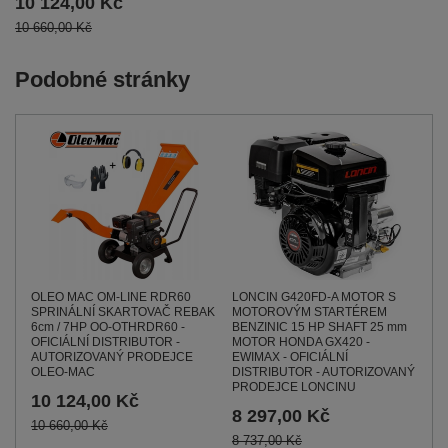
10 124,00 Kč
10 660,00 Kč
Podobné stránky
LONCIN G420FD-A MOTOR S
OLEO MAC OM-LINE RDR60
MOTOROVÝM STARTÉREM
SPRINÁLNÍ SKARTOVAČ REBAK
BENZINIC 15 HP SHAFT 25 mm
6cm / 7HP OO-OTHRDR60 -
MOTOR HONDA GX420 -
OFICIÁLNÍ DISTRIBUTOR -
EWIMAX - OFICIÁLNÍ
AUTORIZOVANÝ PRODEJCE
DISTRIBUTOR - AUTORIZOVANÝ
OLEO-MAC
PRODEJCE LONCINU
10 124,00 Kč
8 297,00 Kč
10 660,00 Kč
8 737,00 Kč