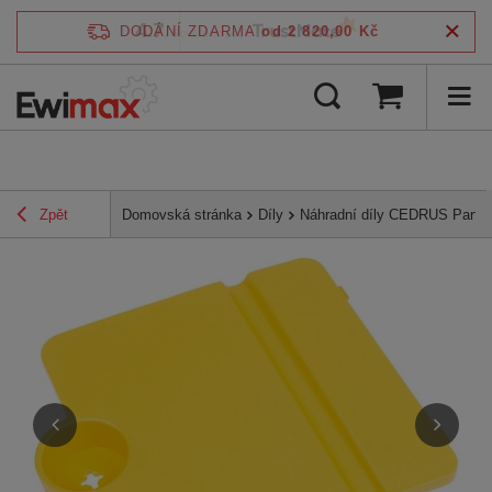
4.7
DODÁNÍ ZDARMA
od 2 820,00 Kč
/
5
ověřeno podle
Zpět
Domovská stránka
Díly
Náhradní díly CEDRUS Parts