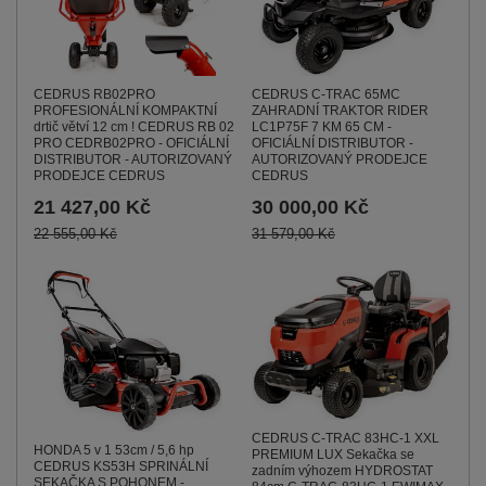
CEDRUS C-TRAC 65MC
CEDRUS RB02PRO
ZAHRADNÍ TRAKTOR RIDER
PROFESIONÁLNÍ KOMPAKTNÍ
LC1P75F 7 KM 65 CM -
drtič větví 12 cm ! CEDRUS RB 02
OFICIÁLNÍ DISTRIBUTOR -
PRO CEDRB02PRO - OFICIÁLNÍ
AUTORIZOVANÝ PRODEJCE
DISTRIBUTOR - AUTORIZOVANÝ
CEDRUS
PRODEJCE CEDRUS
30 000,00 Kč
21 427,00 Kč
31 579,00 Kč
22 555,00 Kč
CEDRUS C-TRAC 83HC-1 XXL
HONDA 5 v 1 53cm / 5,6 hp
PREMIUM LUX Sekačka se
CEDRUS KS53H SPRINÁLNÍ
zadním výhozem HYDROSTAT
SEKAČKA S POHONEM -