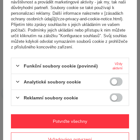
návštěvnost a provádět marketingové aktivity - jak my, tak naši
důvěryhodní partneři. Soubory cookie se také používají k
personalizaci reklamy. Další informace naleznete v [zásadách
ochrany osobních údajů](/cze-privacy-and-cookie-notice.html).
Přijetím této zprávy souhlasíte s jejich ukládáním ve vašem
počítači. Podmínky jejich ukládání nebo přístupu k nim můžete
Přidejte vlastní obrázek produktu:
určit kliknutím na záložku "Konfigurace souhlasů". Svůj souhlas
můžete kdykoli odvolat vymazáním souborů cookie z prohlížeče
z příslušného koncového zařízení.
Vaše jméno
Vždy
Funkční soubory cookie (povinné)
aktivní
Analytické soubory cookie
Váš e-mail
Reklamní soubory cookie
Odeslat zpětnou vazbu
Potvrďte všechny
POLOŽIT OTÁZKU
Vyžadováno potvrzení