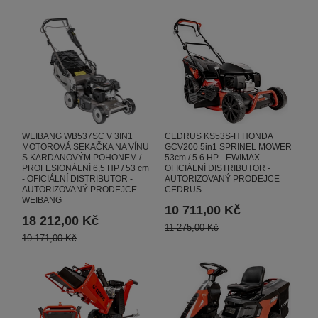
CEDRUS KS53S-H HONDA
WEIBANG WB537SC V 3IN1
GCV200 5in1 SPRINEL MOWER
MOTOROVÁ SEKAČKA NA VÍNU
53cm / 5.6 HP - EWIMAX -
S KARDANOVÝM POHONEM /
OFICIÁLNÍ DISTRIBUTOR -
PROFESIONÁLNÍ 6,5 HP / 53 cm
AUTORIZOVANÝ PRODEJCE
- OFICIÁLNÍ DISTRIBUTOR -
CEDRUS
AUTORIZOVANÝ PRODEJCE
WEIBANG
10 711,00 Kč
18 212,00 Kč
11 275,00 Kč
19 171,00 Kč