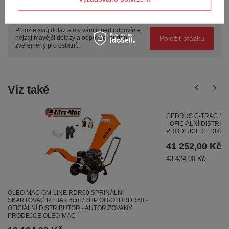
Potřebujete pomoc? Máte otázky?
Položte svůj dotaz a my vám ihned odpovíme,
Položit otázku
nejzajímavější dotazy a odpovědi budou
zveřejněny pro ostatní..
Viz také
CEDRUS C-TRAC 86
- OFICIÁLNÍ DISTRI
PRODEJCE CEDRUS
41 252,00 Kč
43 424,00 Kč
OLEO MAC OM-LINE RDR60 SPRINÁLNÍ
SKARTOVAČ REBAK 6cm / 7HP OO-OTHRDR60 -
OFICIÁLNÍ DISTRIBUTOR - AUTORIZOVANÝ
PRODEJCE OLEO-MAC