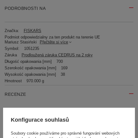
PODROBNOSTI NA
Značka:
FISKARS
Podmiot odpowiedzialny za ten produkt na terenie UE
Mariusz Stasiński
Přečtěte si více
Symbol:
1051235
Záruka
Prodloužená záruka CEDRUS na 2 roky
Długość opakowania [mm]
700
Szerokość opakowania [mm]
169
Wysokość opakowania [mm]
38
Hmotnost
970.000 g
RECENZE
Napište svoji recenzi
Konfigurace souhlasů
Vaše hodnocení:
Soubory cookie používáme pro správné fungování webových
5/5