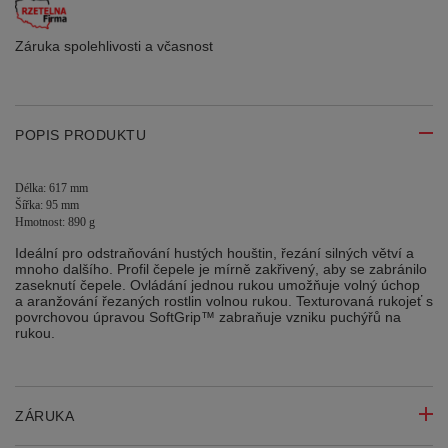
Záruka spolehlivosti
a včasnost
POPIS PRODUKTU
Délka: 617 mm
Šířka: 95 mm
Hmotnost: 890 g
Ideální pro odstraňování hustých houštin, řezání silných větví a
mnoho dalšího. Profil čepele je mírně zakřivený, aby se zabránilo
zaseknutí čepele. Ovládání jednou rukou umožňuje volný úchop
a aranžování řezaných rostlin volnou rukou. Texturovaná rukojeť s
povrchovou úpravou SoftGrip™ zabraňuje vzniku puchýřů na
rukou.
ZÁRUKA