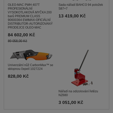
OLEO-MAC PWH 407T
Sada nářadí BAHCO 94 položek
PROFESIONÁLNÍ
S87+7
VYSOKOTLAKOVÁ MYČKA 200
13 419,00 Kč
barů PREMIUM CLASS
90600364 EWIMAX-OFICIÁLNÍ
DISTRIBUTOR-AUTORIZOVANÝ
PRODEJCE OLEO-MAC
84 602,00 Kč
89 058,00 Kč
Univerzální nůž CarbonMax™ se
sklopnou čepelí 1027224
828,00 Kč
Nářadí na odizolování řetězu
NZ680
3 051,00 Kč