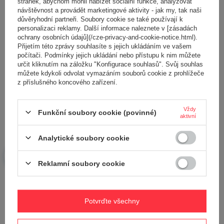
stránek, abychom mohli nabízet sociální funkce, analyzovat
návštěvnost a provádět marketingové aktivity - jak my, tak naši
důvěryhodní partneři. Soubory cookie se také používají k
personalizaci reklamy. Další informace naleznete v [zásadách
Obsah vašeho názoru
ochrany osobních údajů](/cze-privacy-and-cookie-notice.html).
Přijetím této zprávy souhlasíte s jejich ukládáním ve vašem
počítači. Podmínky jejich ukládání nebo přístupu k nim můžete
určit kliknutím na záložku "Konfigurace souhlasů". Svůj souhlas
můžete kdykoli odvolat vymazáním souborů cookie z prohlížeče
z příslušného koncového zařízení.
Přidejte vlastní obrázek produktu:
Vždy
Funkční soubory cookie (povinné)
aktivní
Analytické soubory cookie
Vaše jméno
Reklamní soubory cookie
Váš e-mail
Potvrďte všechny
Odeslat zpětnou vazbu