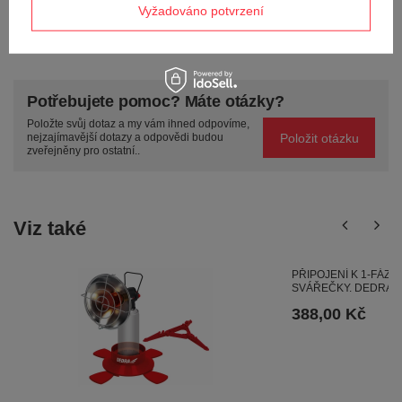
Vyžadováno potvrzení
POLOŽIT OTÁZKU
Potřebujete pomoc? Máte otázky?
Položte svůj dotaz a my vám ihned odpovíme,
Položit otázku
nejzajímavější dotazy a odpovědi budou
zveřejněny pro ostatní..
Viz také
PŘIPOJENÍ K 1-FÁZ
SVÁŘEČKY. DEDRA 
388,00 Kč