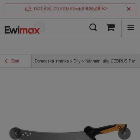
4.7
DODÁNÍ ZDARMA
od 2 820,00 Kč
/
5
ověřeno podle
Zpět
Domovská stránka
Díly
Náhradní díly CEDRUS Parts