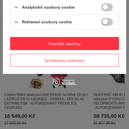
Položte svůj dotaz a my vám ihned odpovíme,
Analytické soubory cookie
Položit otázku
nejzajímavější dotazy a odpovědi budou
zveřejněny pro ostatní..
Reklamní soubory cookie
Viz také
Potvrďte všechny
Vyžadováno potvrzení
OLEO MAC OM 92 R/1
Cedrus RB02 spalovací drtič REBAK na větve 10 cm !
výhozem HYDROSTAT
CEDRUS RB 02 CEDRB02 - EWIMAX - OFICIÁLNÍ
VELOPMENTS 6805900
DISTRIBUTOR - AUTORIZOVANÝ PRODEJCE
- AUTORIZOVANÝ P
CEDRUSU
58 735,00 Kč
16 549,00 Kč
61 827,00 Kč
17 420,00 Kč