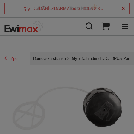
4.7
DODÁNÍ ZDARMA
od 2 811,00 Kč
/
5
ověřeno podle
Zpět
Domovská stránka
Díly
Náhradní díly CEDRUS Parts