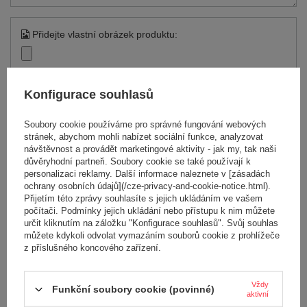
Přidejte vlastní obrázek produktu:
Konfigurace souhlasů
Vaše jméno
Soubory cookie používáme pro správné fungování webových
stránek, abychom mohli nabízet sociální funkce, analyzovat
návštěvnost a provádět marketingové aktivity - jak my, tak naši
Váš e-mail
důvěryhodní partneři. Soubory cookie se také používají k
personalizaci reklamy. Další informace naleznete v [zásadách
ochrany osobních údajů](/cze-privacy-and-cookie-notice.html).
Odeslat zpětnou vazbu
Přijetím této zprávy souhlasíte s jejich ukládáním ve vašem
počítači. Podmínky jejich ukládání nebo přístupu k nim můžete
určit kliknutím na záložku "Konfigurace souhlasů". Svůj souhlas
můžete kdykoli odvolat vymazáním souborů cookie z prohlížeče
z příslušného koncového zařízení.
POLOŽIT OTÁZKU
Vždy
Funkční soubory cookie (povinné)
aktivní
Potřebujete pomoc? Máte otázky?