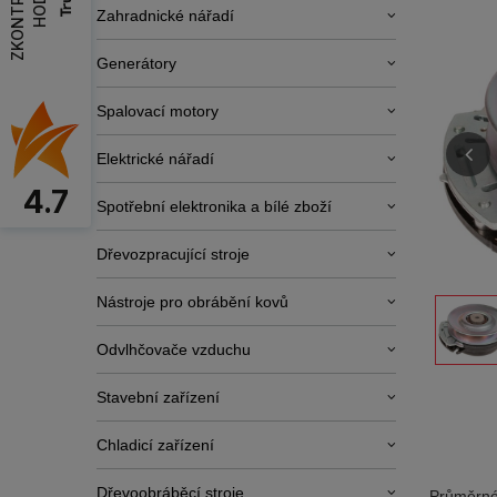
Zahradnické nářadí
Generátory
Spalovací motory
Elektrické nářadí
4.7
Spotřební elektronika a bílé zboží
Dřevozpracující stroje
Nástroje pro obrábění kovů
Odvlhčovače vzduchu
Stavební zařízení
Chladicí zařízení
Dřevoobráběcí stroje
Průměrné