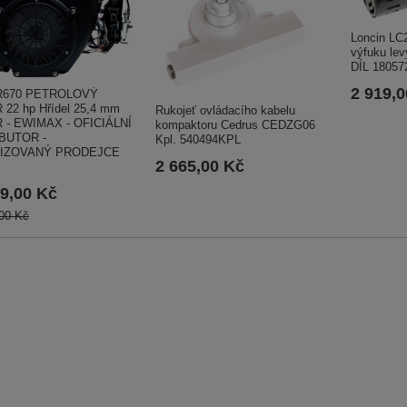
Loncin LC
výfuku le
DÍL 18057
2 919,
R670 PETROLOVÝ
22 hp Hřídel 25,4 mm
Rukojeť ovládacího kabelu
- EWIMAX - OFICIÁLNÍ
kompaktoru Cedrus CEDZG06
BUTOR -
Kpl. 540494KPL
IZOVANÝ PRODEJCE
2 665,00 Kč
9,00 Kč
00 Kč