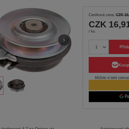
Ceníková cena:
CZK 16
CZK 16,9
/
ks.
Přid
Můžete si také zakoupi
 hodnocení 4,7 na Opineo
viz
Autorizovaný dis