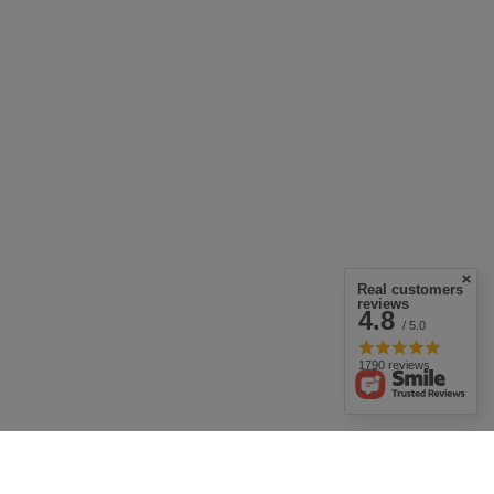
Real customers
reviews
4.8
/ 5.0
1790 reviews