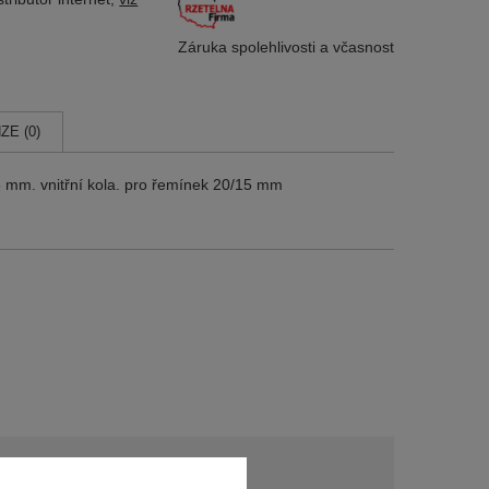
Záruka spolehlivosti
a včasnost
ZE (0)
5 mm. vnitřní kola. pro řemínek 20/15 mm
y?