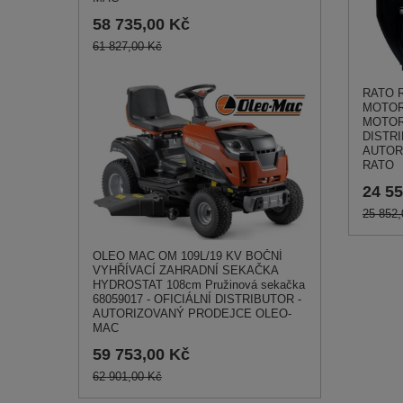
58 735,00 Kč
61 827,00 Kč
RATO 
MOTOR 
MOTOR 
DISTRI
AUTOR
RATO
24 55
25 852,
OLEO MAC OM 109L/19 KV BOČNÍ
VYHŘÍVACÍ ZAHRADNÍ SEKAČKA
HYDROSTAT 108cm Pružinová sekačka
68059017 - OFICIÁLNÍ DISTRIBUTOR -
AUTORIZOVANÝ PRODEJCE OLEO-
MAC
59 753,00 Kč
62 901,00 Kč