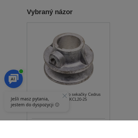
Vybraný názor
Řemenové hnací kolo sekačky Cedrus
KCL18SP;KCL20SP KCL20-25
157,00 Kč
Potvrzeno nákupem