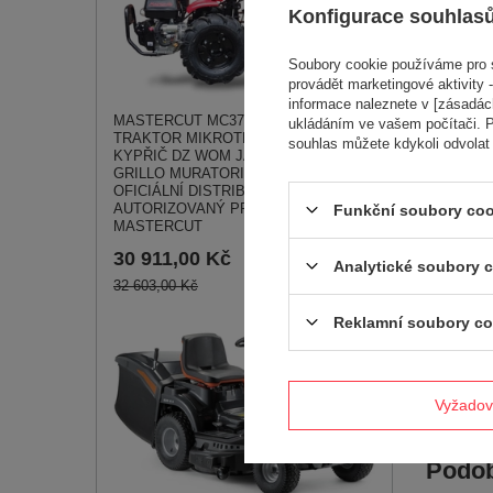
Konfigurace souhlas
Soubory cookie používáme pro s
provádět marketingové aktivity -
informace naleznete v [zásadách
Viz ta
MASTERCUT MC370 JEDNOOSÝ
ukládáním ve vašem počítači. P
TRAKTOR MIKROTRAKTOR PŮDNÍ
souhlas můžete kdykoli odvolat
KYPŘIČ DZ WOM JANSEN AGRO
GRILLO MURATORI - EWIMAX -
OFICIÁLNÍ DISTRIBUTOR -
AUTORIZOVANÝ PRODEJCE
Funkční soubory coo
MASTERCUT
CEDRUS 
30 911,00 Kč
Analytické soubory 
RB03 Skar
- 1 kus - 
32 603,00 Kč
OFICIÁLN
DISTRIBU
Reklamní soubory co
AUTORIZ
PRODEJC
1 400,
Vyžadov
1 540,00 
Podob