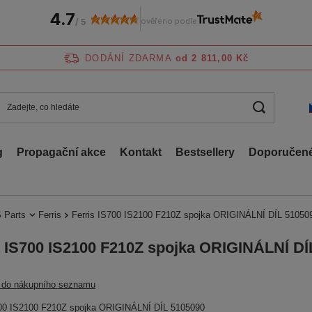
4.7
ověřeno podle
/
5
DODÁNÍ ZDARMA
od 2 811,00 Kč
g
Propagační akce
Kontakt
Bestsellery
Doporučené
 Parts
Ferris
Ferris IS700 IS2100 F210Z spojka ORIGINÁLNÍ DÍL 51050
s IS700 IS2100 F210Z spojka ORIGINÁLNÍ DÍ
t do nákupního seznamu
700 IS2100 F210Z spojka ORIGINÁLNÍ DÍL 5105090