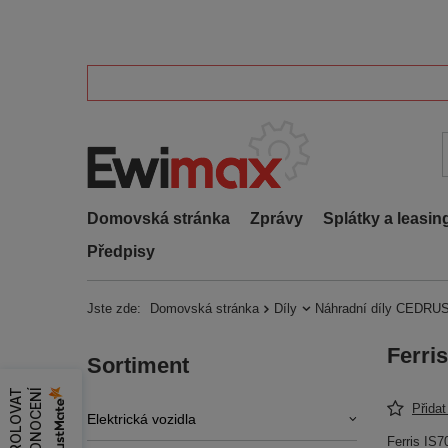
Domovská stránka
Zprávy
Splátky a leasin
Předpisy
Jste zde:
Domovská stránka
Díly
Náhradní díly CEDRUS
Ferri
Sortiment
Z
K
O
N
T
R
O
L
O
V
A
T
H
O
D
N
O
C
E
N
Í
Přida
Elektrická vozidla
Ferris IS