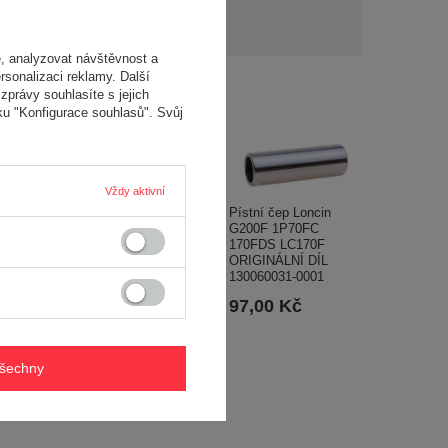
Položit otázku
y a
í..
, analyzovat návštěvnost a
rsonalizaci reklamy. Další
zprávy souhlasíte s jejich
ku "Konfigurace souhlasů". Svůj
Vždy aktivní
Pístní čep Loncin
Loncin LC2V80(T231)
G200F 1P70FC
tlumič výfuku levý
170FDS LC170F
výstup ORIGINÁLNÍ
ORIGINÁLNÍ DÍL
DÍL 180572402-0001
130060031-0001
ládacího
paktoru
2 919,00 Kč
97,00 Kč
DZG06 Kpl.
L
0 Kč
všechny