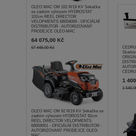
OLEO MAC OM 102 R/19 KV Sekačka
se zadním výhozem HYDROSTAT
102cm REEL DIRECTOR
VELOPMENTS 68059009 - OFICIÁLNÍ
DISTRIBUTOR - AUTORIZOVANÝ
PRODEJCE OLEO-MAC
64 075,00 Kč
CEDRU
67 448,00 Kč
Skartov
ORIGIN
DISTRI
AUTOR
CEDRU
1 400
1 540,0
OLEO MAC OM 92 R/19 KV Sekačka se
zadním výhozem HYDROSTAT 92cm
REEL DIRECTOR VELOPMENTS
68059001 - OFICIÁLNÍ DISTRIBUTOR -
AUTORIZOVANÝ PRODEJCE OLEO-
MAC