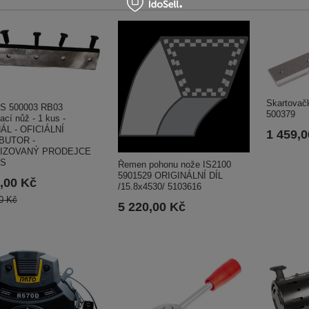
Skartovač
S 500003 RB03
500379
ací nůž - 1 kus -
ÁL - OFICIÁLNÍ
1 459,
BUTOR -
IZOVANÝ PRODEJCE
S
Řemen pohonu nože IS2100
5901529 ORIGINÁLNÍ DÍL
,00 Kč
/15.8x4530/ 5103616
0 Kč
5 220,00 Kč