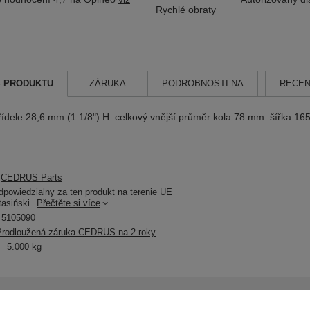
Rychlé obraty
S PRODUKTU
ZÁRUKA
PODROBNOSTI NA
RECEN
ídele 28,6 mm (1 1/8") H. celkový vnější průměr kola 78 mm. šířka 16
CEDRUS Parts
powiedzialny za ten produkt na terenie UE
tasiński
Přečtěte si více
5105090
Prodloužená záruka CEDRUS na 2 roky
5.000 kg
Potřebujete pomoc? Máte otázk