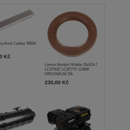
ka Anvil Cedrus RB04
00 Kč
Loncin těsnění hřídele 35x52x7
LC1P92F LC2P77F G390F
ORIGINÁLNÍ DÍL
230,00 Kč