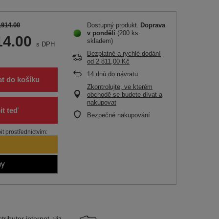
,914.00
Dostupný produkt
Doprava
v pondělí
(200 ks.
14.00
skladem)
s DPH
Bezplatné a rychlé dodání
od
2 811,00 Kč
14
dnů do návratu
at do košíku
Zkontrolujte, ve kterém
obchodě se budete dívat a
nakupovat
Bezpečné nakupování
t prostřednictvím:
tributor
internet,
viz