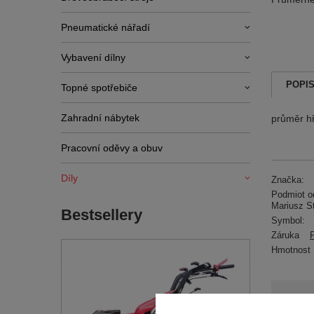
Pneumatické nářadí
Vybavení dílny
POPI
Topné spotřebiče
Zahradní nábytek
průměr hř
Pracovní oděvy a obuv
Díly
Značka:
Podmiot od
Mariusz S
Bestsellery
Symbol:
Záruka
Hmotnost