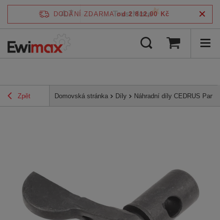
4.7
DODÁNÍ ZDARMA
od 2 812,00 Kč
/
5
ověřeno podle
Zpět
Domovská stránka
Díly
Náhradní díly CEDRUS Parts