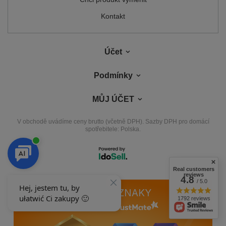
Kontakt
Účet
Podmínky
MŮJ ÚČET
V obchodě uvádíme ceny brutto (včetně DPH).
Sazby DPH pro domácí
spotřebitele:
Polska
.
Real customers
reviews
4.8
/ 5.0
NAŠE ODZNAKY
1792 reviews
Odznaky uděluje