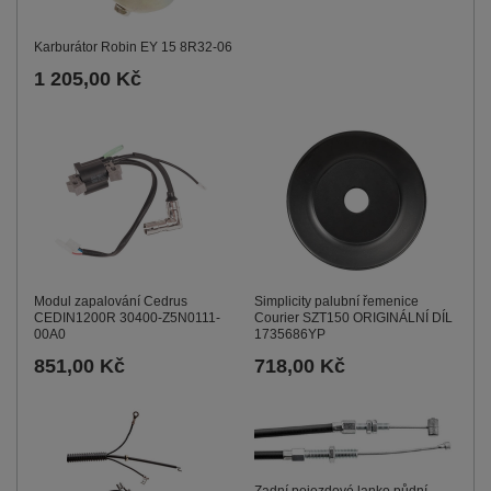
Karburátor Robin EY 15 8R32-06
1 205,00 Kč
Modul zapalování Cedrus
Simplicity palubní řemenice
CEDIN1200R 30400-Z5N0111-
Courier SZT150 ORIGINÁLNÍ DÍL
00A0
1735686YP
851,00 Kč
718,00 Kč
Zadní pojezdové lanko půdní