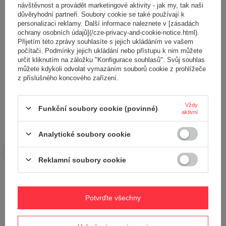
návštěvnost a provádět marketingové aktivity - jak my, tak naši
důvěryhodní partneři. Soubory cookie se také používají k
personalizaci reklamy. Další informace naleznete v [zásadách
ochrany osobních údajů](/cze-privacy-and-cookie-notice.html).
Přijetím této zprávy souhlasíte s jejich ukládáním ve vašem
počítači. Podmínky jejich ukládání nebo přístupu k nim můžete
Přidejte vlastní obrázek produktu:
určit kliknutím na záložku "Konfigurace souhlasů". Svůj souhlas
můžete kdykoli odvolat vymazáním souborů cookie z prohlížeče
z příslušného koncového zařízení.
Vždy
Vaše jméno
Funkční soubory cookie (povinné)
aktivní
Analytické soubory cookie
Váš e-mail
Reklamní soubory cookie
Odeslat zpětnou vazbu
Potvrďte všechny
POLOŽIT OTÁZKU