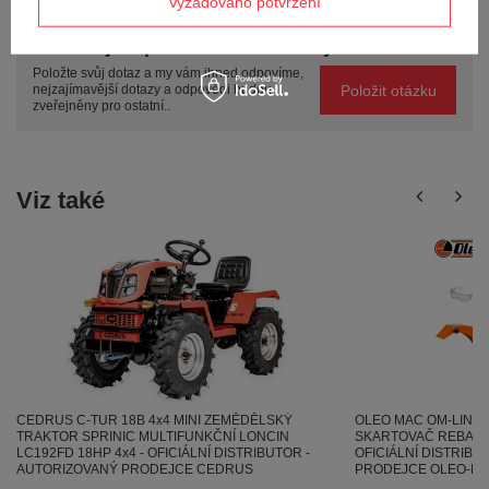
Vyžadováno potvrzení
Potřebujete pomoc? Máte otázky?
Položte svůj dotaz a my vám ihned odpovíme,
Položit otázku
nejzajímavější dotazy a odpovědi budou
zveřejněny pro ostatní..
Viz také
CEDRUS C-TUR 18B 4x4 MINI ZEMĚDĚLSKÝ
OLEO MAC OM-LINE 
TRAKTOR SPRINIC MULTIFUNKČNÍ LONCIN
SKARTOVAČ REBAK 6
LC192FD 18HP 4x4 - OFICIÁLNÍ DISTRIBUTOR -
OFICIÁLNÍ DISTRIBU
AUTORIZOVANÝ PRODEJCE CEDRUS
PRODEJCE OLEO-M