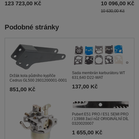
123 723,00 Kč
10 096,00 Kč
10 630,00 Kč
Podobné stránky
Sada membrán karburátoru WT
Držák kola půdního kypřiče
631;640 D22-WAT
Cedrus GL500 2801200001-0001
137,00 Kč
851,00 Kč
Pubert E51 PRO / E51 SEMI PRO
/ 13988 žací nůž ORIGINÁLNÍ DÍL
0320020007
1 655,00 Kč