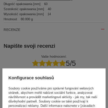
Długość opakowania [mm]
60
Szerokość opakowania [mm]
40
Wysokość opakowania [mm]
14
Hmotnost
80.000 g
RECENZE
Napište svoji recenzi
Vaše hodnocení:
5/5
Konfigurace souhlasů
Obsah vašeho názoru
Soubory cookie používáme pro správné fungování webových
stránek, abychom mohli nabízet sociální funkce, analyzovat
návštěvnost a provádět marketingové aktivity - jak my, tak naši
důvěryhodní partneři. Soubory cookie se také používají k
personalizaci reklamy. Další informace naleznete v [zásadách
Přidejte vlastní obrázek produktu: