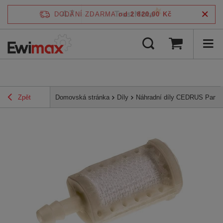
4.7
DODÁNÍ ZDARMA
od 2 820,00 Kč
/
5
ověřeno podle
Zpět
Domovská stránka
Díly
Náhradní díly CEDRUS Parts