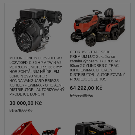
CEDRUS C-TRAC 93HC
PREMIUM LUX Sekačka se
MOTOR LONCIN LC2V90FD-A /
zadním výhozem HYDROSTAT
LC2V90FD-C 36 HP V-TWIN V2
93cm 2 CYLINDRES C-TRAC-
PETROLINE MOTOR S 36,6 mm
93HC EWIMAX OFICIÁLNÍ
HORIZONTÁLNÍM HŘÍDELEM
DISTRIBUTOR - AUTORIZOVANÝ
LONCIN 2V90 MOTOR
PRODEJCE CEDRUS
HONDA,VANGUARD BRIGGS ,
KOHLER - EWIMAX - OFICIÁLNÍ
64 292,00 Kč
DISTRIBUTOR - AUTORIZOVANÝ
PRODEJCE LONCIN
67 676,00 Kč
30 000,00 Kč
31 579,00 Kč