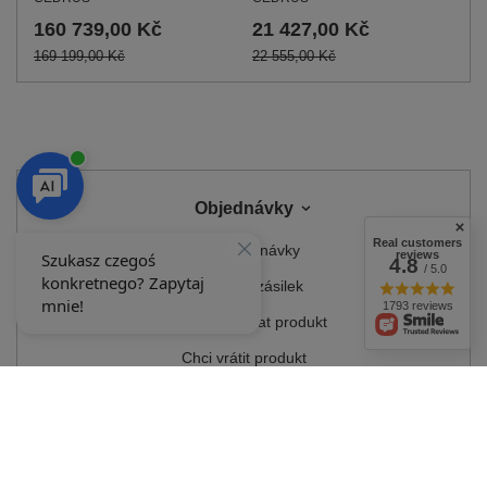
160 739,00 Kč
21 427,00 Kč
169 199,00 Kč
22 555,00 Kč
Objednávky
Real customers
Stav objednávky
reviews
4.8
/ 5.0
Sledování zásilek
1793 reviews
Chci reklamovat produkt
Chci vrátit produkt
Chci produkt vyměnit
Kontakt