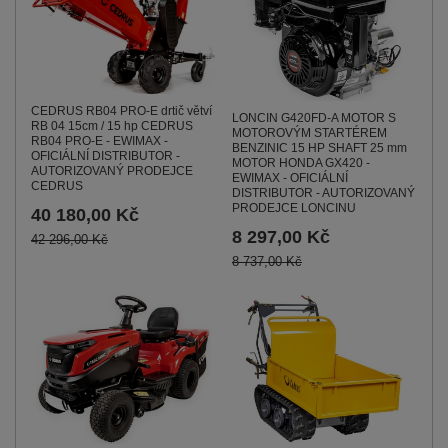
CEDRUS RB04 PRO-E drtič větví
LONCIN G420FD-A MOTOR S
RB 04 15cm / 15 hp CEDRUS
MOTOROVÝM STARTÉREM
RB04 PRO-E - EWIMAX -
BENZINIC 15 HP SHAFT 25 mm
OFICIÁLNÍ DISTRIBUTOR -
MOTOR HONDA GX420 -
AUTORIZOVANÝ PRODEJCE
EWIMAX - OFICIÁLNÍ
CEDRUS
DISTRIBUTOR - AUTORIZOVANÝ
PRODEJCE LONCINU
40 180,00 Kč
8 297,00 Kč
42 296,00 Kč
8 737,00 Kč