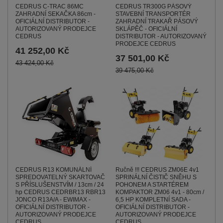
CEDRUS TR300G PÁSOVÝ
CEDRUS C-TRAC 86MC
STAVEBNÍ TRANSPORTÉR
ZAHRADNÍ SEKAČKA 86cm -
ZAHRADNÍ TRAKAŘ PÁSOVÝ
OFICIÁLNÍ DISTRIBUTOR -
SKLÁPĚČ - OFICIÁLNÍ
AUTORIZOVANÝ PRODEJCE
DISTRIBUTOR - AUTORIZOVANÝ
CEDRUS
PRODEJCE CEDRUS
41 252,00 Kč
37 501,00 Kč
43 424,00 Kč
39 475,00 Kč
CEDRUS R13 KOMUNÁLNÍ
Ručně !!! CEDRUS ZM06E 4v1
SPREDOVATELNÝ SKARTOVAČ
SPRINÁLNÍ ČISTIČ SNĚHU S
S PŘÍSLUŠENSTVÍM / 13cm / 24
POHONEM A STARTÉREM
hp CEDRUS CEDRBR13 RBR13
KOMPAKTOR ZM06 4v1 - 80cm /
JONCO R13A/A - EWIMAX -
6,5 HP KOMPLETNÍ SADA -
OFICIÁLNÍ DISTRIBUTOR -
OFICIÁLNÍ DISTRIBUTOR -
AUTORIZOVANÝ PRODEJCE
AUTORIZOVANÝ PRODEJCE
CEDRUS
CEDRUS