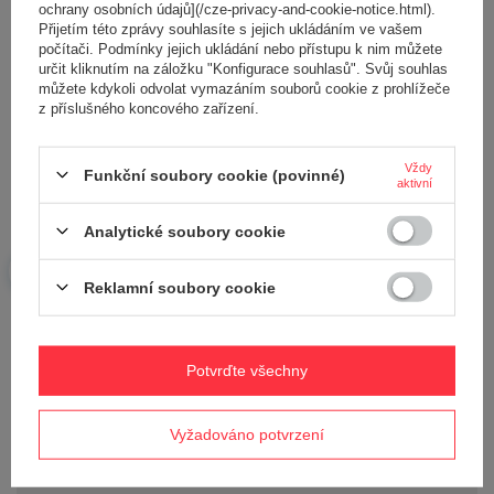
ochrany osobních údajů](/cze-privacy-and-cookie-notice.html).
Přijetím této zprávy souhlasíte s jejich ukládáním ve vašem
počítači. Podmínky jejich ukládání nebo přístupu k nim můžete
určit kliknutím na záložku "Konfigurace souhlasů". Svůj souhlas
můžete kdykoli odvolat vymazáním souborů cookie z prohlížeče
z příslušného koncového zařízení.
Vaše jméno
Vždy
Funkční soubory cookie (povinné)
Váš e-mail
aktivní
Analytické soubory cookie
Odeslat zpětnou vazbu
Reklamní soubory cookie
POLOŽIT OTÁZKU
Potvrďte všechny
Potřebujete pomoc? Máte otázky?
Vyžadováno potvrzení
Položte svůj dotaz a my vám ihned odpovíme,
Položit otázku
nejzajímavější dotazy a odpovědi budou
zveřejněny pro ostatní..